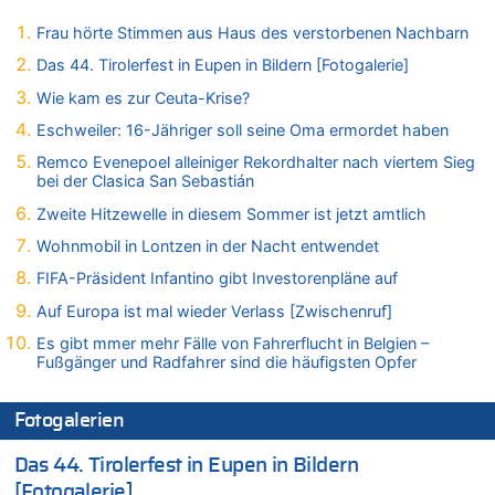
brechen [Fragen & Antworten]
Frau hörte Stimmen aus Haus des verstorbenen Nachbarn
05.08.2026 - 19:21 von Hugo Egon Bernhard von Sinnen zu
Mehrere Menschen in Londons City niedergestochen
Das 44. Tirolerfest in Eupen in Bildern [Fotogalerie]
05.08.2026 - 19:17 von Pierre zu
Wie kam es zur Ceuta-Krise?
Mehrere Menschen in Londons City niedergestochen
Eschweiler: 16-Jähriger soll seine Oma ermordet haben
05.08.2026 - 19:16 von Mungo zu
Remco Evenepoel alleiniger Rekordhalter nach viertem Sieg
Zweite Hitzewelle in diesem Sommer ist jetzt amtlich
bei der Clasica San Sebastián
05.08.2026 - 19:16 von Hugo Egon Bernhard von Sinnen zu
Zweite Hitzewelle in diesem Sommer ist jetzt amtlich
Wasserstand des Rheins in NRW so niedrig wie noch nie
Wohnmobil in Lontzen in der Nacht entwendet
05.08.2026 - 19:11 von Carine zu
Wie kam es zur Ceuta-Krise?
FIFA-Präsident Infantino gibt Investorenpläne auf
05.08.2026 - 19:09 von Carine zu
Auf Europa ist mal wieder Verlass [Zwischenruf]
Wie kam es zur Ceuta-Krise?
Es gibt mmer mehr Fälle von Fahrerflucht in Belgien –
05.08.2026 - 18:55 von Der Patriot zu
Fußgänger und Radfahrer sind die häufigsten Opfer
Wasserstand des Rheins in NRW so niedrig wie noch nie
05.08.2026 - 18:35 von Der Patriot zu
Fotogalerien
Wasserstand des Rheins in NRW so niedrig wie noch nie
Das 44. Tirolerfest in Eupen in Bildern
05.08.2026 - 18:31 von Der Patriot zu
Mehrere Menschen in Londons City niedergestochen
[Fotogalerie]