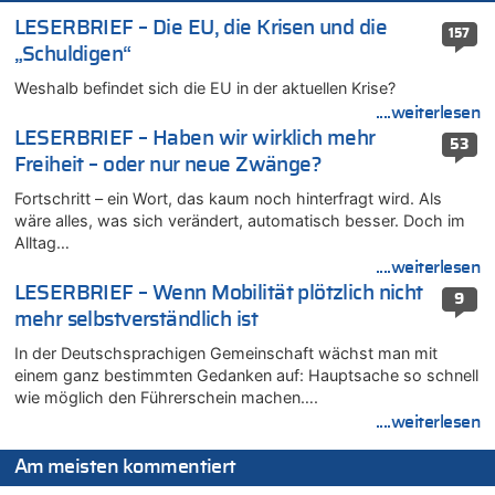
05.08.2026 - 16:44 von JoKrings zu
LESERBRIEF – Die EU, die Krisen und die
157
Zweite Hitzewelle in diesem Sommer ist jetzt amtlich
„Schuldigen“
05.08.2026 - 16:14 von Patrick zu
Weshalb befindet sich die EU in der aktuellen Krise?
Viktor Orban warnt Belgien kurz vor dem EU-Gipfel vor einem
....weiterlesen
„Risiko massiver Vergeltungsmaßnahmen“
LESERBRIEF – Haben wir wirklich mehr
53
05.08.2026 - 16:08 von Politiker zu
Freiheit – oder nur neue Zwänge?
Warum die Waldbrände in Frankreich und Spanien Rekorde
brechen [Fragen & Antworten]
Fortschritt – ein Wort, das kaum noch hinterfragt wird. Als
wäre alles, was sich verändert, automatisch besser. Doch im
05.08.2026 - 15:59 von JoKrings zu
Alltag…
Wie kam es zur Ceuta-Krise?
....weiterlesen
05.08.2026 - 14:38 von Beatrice Schins zu
LESERBRIEF – Wenn Mobilität plötzlich nicht
9
Auf Europa ist mal wieder Verlass [Zwischenruf]
mehr selbstverständlich ist
05.08.2026 - 14:25 von Willi Müller zu
In der Deutschsprachigen Gemeinschaft wächst man mit
Wasserstand des Rheins in NRW so niedrig wie noch nie
einem ganz bestimmten Gedanken auf: Hauptsache so schnell
05.08.2026 - 13:25 von Zuhörer zu
wie möglich den Führerschein machen….
Wasserstand des Rheins in NRW so niedrig wie noch nie
....weiterlesen
05.08.2026 - 13:22 von Der Alte zu
Zweite Hitzewelle in diesem Sommer ist jetzt amtlich
Am meisten kommentiert
05.08.2026 - 13:18 von Zuhörer zu