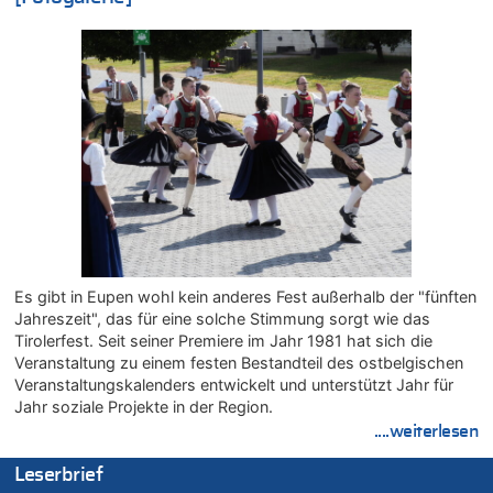
05.08.2026 - 18:10 von Ach zu
Wasserstand des Rheins in NRW so niedrig wie noch nie
05.08.2026 - 17:32 von Peter G zu
Mehrere Menschen in Londons City niedergestochen
05.08.2026 - 17:19 von Chips zu
Wasserstand des Rheins in NRW so niedrig wie noch nie
05.08.2026 - 17:18 von Chips zu
Wasserstand des Rheins in NRW so niedrig wie noch nie
05.08.2026 - 17:05 von Dax zu
Wie kam es zur Ceuta-Krise?
05.08.2026 - 17:00 von Chips zu
Es gibt in Eupen wohl kein anderes Fest außerhalb der "fünften
Wasserstand des Rheins in NRW so niedrig wie noch nie
Jahreszeit", das für eine solche Stimmung sorgt wie das
05.08.2026 - 17:00 von Dax zu
Tirolerfest. Seit seiner Premiere im Jahr 1981 hat sich die
Veranstaltung zu einem festen Bestandteil des ostbelgischen
Wie kam es zur Ceuta-Krise?
Veranstaltungskalenders entwickelt und unterstützt Jahr für
05.08.2026 - 16:51 von Chips zu
Jahr soziale Projekte in der Region.
Es gibt mmer mehr Fälle von Fahrerflucht in Belgien –
....weiterlesen
Fußgänger und Radfahrer sind die häufigsten Opfer
05.08.2026 - 16:47 von Hugo Egon Bernhard von Sinnen zu
Leserbrief
Wasserstand des Rheins in NRW so niedrig wie noch nie