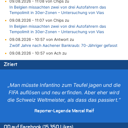
09.08.2026 - 11:08 von Chips zu
In Belgien missachten zwei von drei Autofahrern das
Tempolimit in 30er-Zonen – Untersuchung von Vias
09.08.2026 - 11:07 von Chips zu
In Belgien missachten zwei von drei Autofahrern das
Tempolimit in 30er-Zonen – Untersuchung von Vias
09.08.2026 - 10:57 von Antwort zu
Zwölf Jahre nach Aachener Bankraub: 70-Jähriger gefasst
09.08.2026 - 10:57 von Ach zu
Politischer Eklat bei der Gedenkfeier in Marcinelle – Meloni:
Zitiert
„Schwerwiegende und beschämende Geste“
09.08.2026 - 10:55 von Traurig zu
Politischer Eklat bei der Gedenkfeier in Marcinelle – Meloni:
„Schwerwiegende und beschämende Geste“
„Man müsste Infantino zum Teufel jagen und die
09.08.2026 - 10:07 von erbo zu
FIFA auflösen und neu erfinden. Aber eher wird
Leipzig, Mechernich und die Frage: Wer steckt hinter den
die Schweiz Weltmeister, als dass das passiert.“
Drohnen mit Strengstoff? War es Russland?
09.08.2026 - 09:53 von schlechtmensch zu
Reporter-Legende Marcel Reif
Politischer Eklat bei der Gedenkfeier in Marcinelle – Meloni:
„Schwerwiegende und beschämende Geste“
OD auf Facebook (15.350 Likes)