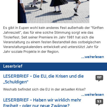
Politischer Eklat bei der Gedenkfeier in Marcinelle – Meloni:
„Schwerwiegende und beschämende Geste“
08.08.2026 - 22:12 von Hugo Egon Bernhard von Sinnen zu
LESERBRIEF – Für lokale, dezentrale Energieproduktion
08.08.2026 - 22:09 von Frage zu
Es gibt in Eupen wohl kein anderes Fest außerhalb der "fünften
Leipzig, Mechernich und die Frage: Wer steckt hinter den
Jahreszeit", das für eine solche Stimmung sorgt wie das
Drohnen mit Strengstoff? War es Russland?
Tirolerfest. Seit seiner Premiere im Jahr 1981 hat sich die
08.08.2026 - 22:07 von Shari zu
Veranstaltung zu einem festen Bestandteil des ostbelgischen
Belgier knackt Jackpot bei Lotterie EuroMillions und gewinnt
Veranstaltungskalenders entwickelt und unterstützt Jahr für
mehr als 111 Millionen €
Jahr soziale Projekte in der Region.
....weiterlesen
08.08.2026 - 21:46 von Frage zu
Leipzig, Mechernich und die Frage: Wer steckt hinter den
Leserbrief
Drohnen mit Strengstoff? War es Russland?
08.08.2026 - 21:33 von Frage zu
LESERBRIEF – Die EU, die Krisen und die
157
Zwölf Jahre nach Aachener Bankraub: 70-Jähriger gefasst
„Schuldigen“
08.08.2026 - 21:28 von Noah Parmentier zu
Weshalb befindet sich die EU in der aktuellen Krise?
Leipzig, Mechernich und die Frage: Wer steckt hinter den
Drohnen mit Strengstoff? War es Russland?
....weiterlesen
LESERBRIEF – Haben wir wirklich mehr
08.08.2026 - 21:11 von Mungo zu
53
Freiheit – oder nur neue Zwänge?
Leipzig, Mechernich und die Frage: Wer steckt hinter den