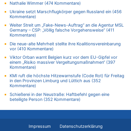
08.08.2026 - 20:13 von Dax zu
Nathalie Wimmer (474 Kommentare)
Zweite Hitzewelle in diesem Sommer ist jetzt amtlich
Ukraine setzt Marschflugkörper gegen Russland ein (456
08.08.2026 - 20:09 von Dax zu
Kommentare)
Zweite Hitzewelle in diesem Sommer ist jetzt amtlich
Weiter Streit um „Fake-News-Auftrag“ an die Agentur MSL
08.08.2026 - 20:06 von Dax zu
Germany – CSP: „Völlig falsche Vorgehensweise“ (411
Kommentare)
Zweite Hitzewelle in diesem Sommer ist jetzt amtlich
08.08.2026 - 19:00 von Peter G zu
Die neue-alte Mehrheit stellte ihre Koalitionsvereinbarung
vor (410 Kommentare)
Leipzig, Mechernich und die Frage: Wer steckt hinter den
Drohnen mit Strengstoff? War es Russland?
Viktor Orban warnt Belgien kurz vor dem EU-Gipfel vor
einem „Risiko massiver Vergeltungsmaßnahmen“ (397
08.08.2026 - 18:48 von Marcel Scholzen Eimerscheid zu
Kommentare)
Leipzig, Mechernich und die Frage: Wer steckt hinter den
Drohnen mit Strengstoff? War es Russland?
KMI ruft die höchste Hitzewarnstufe (Code Rot) für Freitag
in den Provinzen Limburg und Lüttich aus (352
08.08.2026 - 18:41 von JoKrings zu
Kommentare)
Leipzig, Mechernich und die Frage: Wer steckt hinter den
Schießerei in der Neustraße: Haftbefehl gegen eine
Drohnen mit Strengstoff? War es Russland?
beteiligte Person (352 Kommentare)
08.08.2026 - 18:39 von JoKrings zu
Leipzig, Mechernich und die Frage: Wer steckt hinter den
Drohnen mit Strengstoff? War es Russland?
08.08.2026 - 18:07 von Hubert F. zu
Impressum
Datenschutzerklärung
Belgier knackt Jackpot bei Lotterie EuroMillions und gewinnt