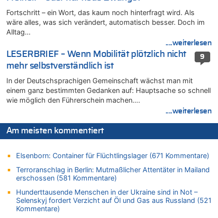
Drohnen mit Strengstoff? War es Russland?
Fortschritt – ein Wort, das kaum noch hinterfragt wird. Als
08.08.2026 - 20:49 von Marcel Scholzen Eimerscheid zu
wäre alles, was sich verändert, automatisch besser. Doch im
Leipzig, Mechernich und die Frage: Wer steckt hinter den
Alltag…
Drohnen mit Strengstoff? War es Russland?
....weiterlesen
08.08.2026 - 20:34 von Dax zu
LESERBRIEF – Wenn Mobilität plötzlich nicht
9
Wasserstand des Rheins in NRW so niedrig wie noch nie
mehr selbstverständlich ist
08.08.2026 - 20:32 von Joseph Meyer zu
In der Deutschsprachigen Gemeinschaft wächst man mit
Leipzig, Mechernich und die Frage: Wer steckt hinter den
einem ganz bestimmten Gedanken auf: Hauptsache so schnell
Drohnen mit Strengstoff? War es Russland?
wie möglich den Führerschein machen….
08.08.2026 - 20:20 von Joseph Meyer zu
....weiterlesen
Leipzig, Mechernich und die Frage: Wer steckt hinter den
Drohnen mit Strengstoff? War es Russland?
Am meisten kommentiert
08.08.2026 - 20:19 von Peter G zu
Zwölf Jahre nach Aachener Bankraub: 70-Jähriger gefasst
Elsenborn: Container für Flüchtlingslager (671 Kommentare)
08.08.2026 - 20:17 von Russentrolle zu
Terroranschlag in Berlin: Mutmaßlicher Attentäter in Mailand
Leipzig, Mechernich und die Frage: Wer steckt hinter den
erschossen (581 Kommentare)
Drohnen mit Strengstoff? War es Russland?
Hunderttausende Menschen in der Ukraine sind in Not –
08.08.2026 - 20:16 von Dax zu
Selenskyj fordert Verzicht auf Öl und Gas aus Russland (521
Wasserstand des Rheins in NRW so niedrig wie noch nie
Kommentare)