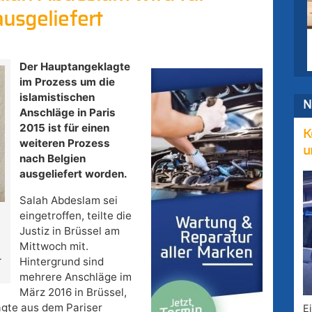
usgeliefert
Der Hauptangeklagte
im Prozess um die
islamistischen
N
Anschläge in Paris
2015 ist für einen
K
weiteren Prozess
u
nach Belgien
ausgeliefert worden.
Salah Abdeslam sei
eingetroffen, teilte die
Justiz in Brüssel am
Mittwoch mit.
.
Hintergrund sind
mehrere Anschläge im
März 2016 in Brüssel,
gte aus dem Pariser
E