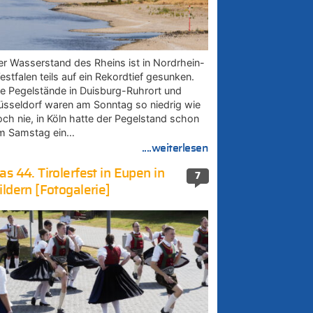
er Wasserstand des Rheins ist in Nordrhein-
estfalen teils auf ein Rekordtief gesunken.
ie Pegelstände in Duisburg-Ruhrort und
üsseldorf waren am Sonntag so niedrig wie
och nie, in Köln hatte der Pegelstand schon
m Samstag ein…
....weiterlesen
as 44. Tirolerfest in Eupen in
7
ildern [Fotogalerie]