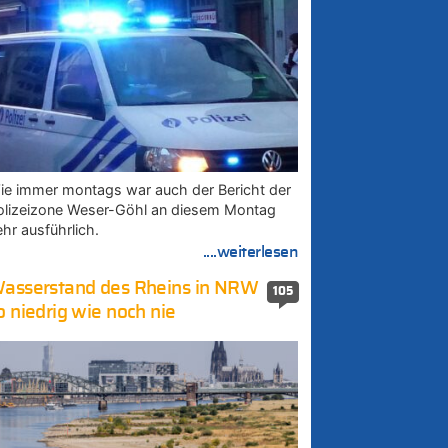
ie immer montags war auch der Bericht der
olizeizone Weser-Göhl an diesem Montag
ehr ausführlich.
....weiterlesen
asserstand des Rheins in NRW
105
o niedrig wie noch nie