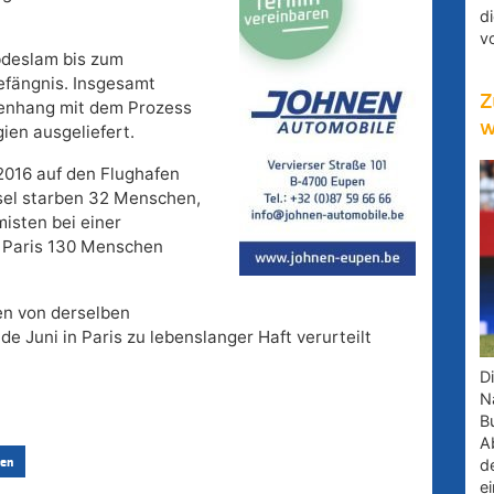
d
v
bdeslam bis zum
efängnis. Insgesamt
Z
enhang mit dem Prozess
w
ien ausgeliefert.
2016 auf den Flughafen
sel starben 32 Menschen,
isten bei einer
 Paris 130 Menschen
en von derselben
e Juni in Paris zu lebenslanger Haft verurteilt
D
Na
B
A
d
en
e