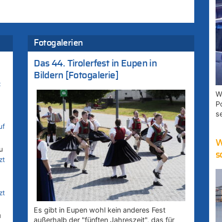
Fotogalerien
Das 44. Tirolerfest in Eupen in
Bildern [Fotogalerie]
:
W
P
s
uf
W
u
s
zt
zt
Es gibt in Eupen wohl kein anderes Fest
u
außerhalb der "fünften Jahreszeit", das für