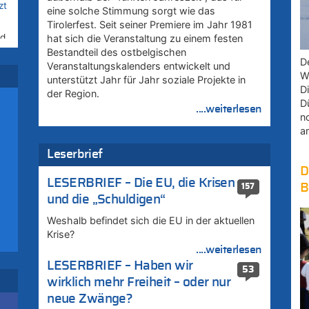
zt
eine solche Stimmung sorgt wie das
Tirolerfest. Seit seiner Premiere im Jahr 1981
rd
hat sich die Veranstaltung zu einem festen
Bestandteil des ostbelgischen
D
Veranstaltungskalenders entwickelt und
W
unterstützt Jahr für Jahr soziale Projekte in
–
D
der Region.
D
....weiterlesen
n
a
:
Leserbrief
D
LESERBRIEF – Die EU, die Krisen
zt
B
157
und die „Schuldigen“
Weshalb befindet sich die EU in der aktuellen
Krise?
....weiterlesen
LESERBRIEF – Haben wir
53
wirklich mehr Freiheit – oder nur
neue Zwänge?