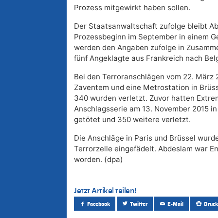
Prozess mitgewirkt haben sollen.
Der Staatsanwaltschaft zufolge bleibt A
Prozessbeginn im September in einem G
werden den Angaben zufolge in Zusamm
fünf Angeklagte aus Frankreich nach Belg
Bei den Terroranschlägen vom 22. März 
Zaventem und eine Metrostation in Brüs
340 wurden verletzt. Zuvor hatten Extrem
Anschlagsserie am 13. November 2015 in
getötet und 350 weitere verletzt.
Die Anschläge in Paris und Brüssel wurd
Terrorzelle eingefädelt. Abdeslam war End
worden. (dpa)
Jetzt Artikel teilen!
Facebook
Twitter
E-Mail
Druck