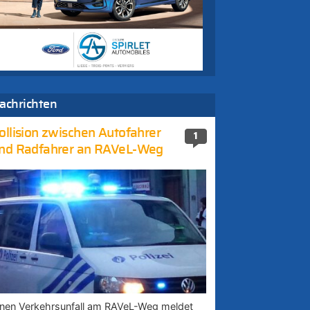
achrichten
ollision zwischen Autofahrer
1
nd Radfahrer an RAVeL-Weg
inen Verkehrsunfall am RAVeL-Weg meldet