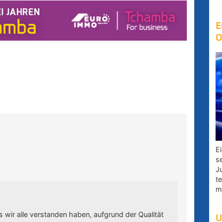
E
O
E
s
J
t
m
s wir alle verstanden haben, aufgrund der Qualität
U