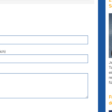
Z
S
ich)
Je
T
e
r
fü
F
d