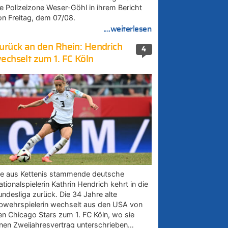
ie Polizeizone Weser-Göhl in ihrem Bericht
on Freitag, dem 07/08.
....weiterlesen
urück an den Rhein: Hendrich
4
echselt zum 1. FC Köln
ie aus Kettenis stammende deutsche
tionalspielerin Kathrin Hendrich kehrt in die
undesliga zurück. Die 34 Jahre alte
bwehrspielerin wechselt aus den USA von
en Chicago Stars zum 1. FC Köln, wo sie
inen Zweijahresvertrag unterschrieben…