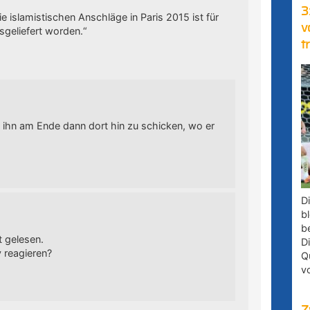
3
 islamistischen Anschläge in Paris 2015 ist für
v
sgeliefert worden.“
t
m ihn am Ende dann dort hin zu schicken, wo er
D
bl
b
t gelesen.
D
 reagieren?
Q
v