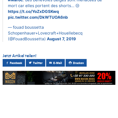
mort car elles portent des shorts… 😒
https://t.co/YoZxDGSKwq
pic.twitter.com/DkWTUOA6nb
— fouad boussetta
Schopenhauer+Lovecraft+Houellebecq
(@FouadBoussetta)
August 7, 2019
Jetzt Artikel teilen!
Facebook
Twitter
E-Mail
Drucken