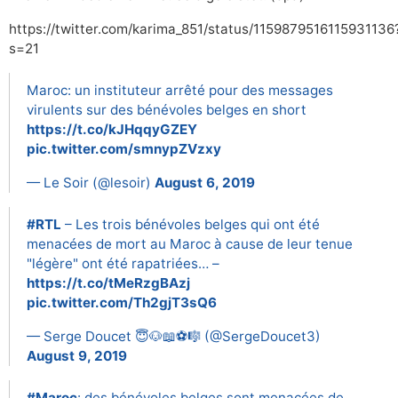
https://twitter.com/karima_851/status/1159879516115931136
s=21
Maroc: un instituteur arrêté pour des messages
virulents sur des bénévoles belges en short
https://t.co/kJHqqyGZEY
pic.twitter.com/smnypZVzxy
— Le Soir (@lesoir)
August 6, 2019
#RTL
– Les trois bénévoles belges qui ont été
menacées de mort au Maroc à cause de leur tenue
"légère" ont été rapatriées… –
https://t.co/tMeRzgBAzj
pic.twitter.com/Th2gjT3sQ6
— Serge Doucet 😇🐶📖⚽️🎼 (@SergeDoucet3)
August 9, 2019
#Maroc
: des bénévoles belges sont menacées de