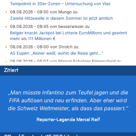
Tempolimit in 30er-Zonen – Untersuchung von Vias
08.08.2026 - 08:50 von Mungo zu
Zweite Hitzewelle in diesem Sommer ist jetzt amtlich
08.08.2026 - 08:45 von besserwisser zu
Belgier knackt Jackpot bei Lotterie EuroMillions und gewinnt
mehr als 111 Millionen €
08.08.2026 - 08:00 von Strolch zu
AS Eupen: „Keiner weiß, wohin die Reise geht…“
08.08.2026 - 05:07 von Marcel Scholzen Eimerscheid zu
In Belgien missachten zwei von drei Autofahrern das
Zitiert
Tempolimit in 30er-Zonen – Untersuchung von Vias
08.08.2026 - 02:19 von Peter S. zu
In Belgien missachten zwei von drei Autofahrern das
„Man müsste Infantino zum Teufel jagen und die
Tempolimit in 30er-Zonen – Untersuchung von Vias
FIFA auflösen und neu erfinden. Aber eher wird
08.08.2026 - 00:26 von klar zu
die Schweiz Weltmeister, als dass das passiert.“
Mehrere Menschen in Londons City niedergestochen
07.08.2026 - 23:52 von Hans L. zu
Reporter-Legende Marcel Reif
Aachen ab 11. August wieder Mekka des Pferdesports –
Belgien setzt bei Reit-WM auf starke Springreiter