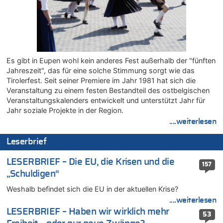
Teufel vorgestellt: „Ist mir eine große Ehre“
07.08.2026 - 15:06 von Wolfgang2 zu
Kollision zwischen Autofahrer und Radfahrer an RAVeL-Weg
07.08.2026 - 14:35 von Vorfahrt zu
In Belgien missachten zwei von drei Autofahrern das
Es gibt in Eupen wohl kein anderes Fest außerhalb der "fünften
Tempolimit in 30er-Zonen – Untersuchung von Vias
Jahreszeit", das für eine solche Stimmung sorgt wie das
07.08.2026 - 14:33 von Ostbelgien Direkt zu
Tirolerfest. Seit seiner Premiere im Jahr 1981 hat sich die
Veranstaltung zu einem festen Bestandteil des ostbelgischen
Offiziell: Van Bommel wird Belgiens Nationaltrainer
Veranstaltungskalenders entwickelt und unterstützt Jahr für
07.08.2026 - 13:39 von alter weißer mann zu
Jahr soziale Projekte in der Region.
Zurück an den Rhein: Hendrich wechselt zum 1. FC Köln
....weiterlesen
07.08.2026 - 13:39 von Ach zu
Aachen ab 11. August wieder Mekka des Pferdesports –
Leserbrief
Belgien setzt bei Reit-WM auf starke Springreiter
07.08.2026 - 13:31 von Guido Scholzen zu
LESERBRIEF – Die EU, die Krisen und die
157
Wasserstand des Rheins in NRW so niedrig wie noch nie
„Schuldigen“
07.08.2026 - 13:23 von JoKrings zu
Weshalb befindet sich die EU in der aktuellen Krise?
In Belgien missachten zwei von drei Autofahrern das
....weiterlesen
Tempolimit in 30er-Zonen – Untersuchung von Vias
LESERBRIEF – Haben wir wirklich mehr
53
07.08.2026 - 13:20 von JoKrings zu