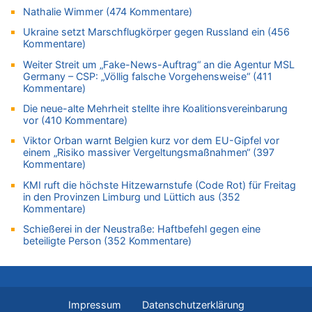
In Belgien missachten zwei von drei Autofahrern das
Nathalie Wimmer (474 Kommentare)
Tempolimit in 30er-Zonen – Untersuchung von Vias
Ukraine setzt Marschflugkörper gegen Russland ein (456
07.08.2026 - 11:15 von Dax zu
Kommentare)
Wie kam es zur Ceuta-Krise?
Weiter Streit um „Fake-News-Auftrag“ an die Agentur MSL
07.08.2026 - 11:12 von Frage zu
Germany – CSP: „Völlig falsche Vorgehensweise“ (411
Kommentare)
Wasserstand des Rheins in NRW so niedrig wie noch nie
Die neue-alte Mehrheit stellte ihre Koalitionsvereinbarung
07.08.2026 - 10:29 von Soso zu
vor (410 Kommentare)
Aachen ab 11. August wieder Mekka des Pferdesports –
Belgien setzt bei Reit-WM auf starke Springreiter
Viktor Orban warnt Belgien kurz vor dem EU-Gipfel vor
einem „Risiko massiver Vergeltungsmaßnahmen“ (397
07.08.2026 - 10:23 von Opa zu
Kommentare)
In Belgien missachten zwei von drei Autofahrern das
Tempolimit in 30er-Zonen – Untersuchung von Vias
KMI ruft die höchste Hitzewarnstufe (Code Rot) für Freitag
in den Provinzen Limburg und Lüttich aus (352
07.08.2026 - 10:05 von Ostbelgien Direkt zu
Kommentare)
Soll Belgien Tempolimit auf Autobahnen erhöhen? – In
Schießerei in der Neustraße: Haftbefehl gegen eine
Tschechien ab 2024 maximal 150 km/h erlaubt
beteiligte Person (352 Kommentare)
07.08.2026 - 10:05 von N. A. Klar zu
In Belgien missachten zwei von drei Autofahrern das
Tempolimit in 30er-Zonen – Untersuchung von Vias
07.08.2026 - 09:31 von Ermitler zu
Impressum
Datenschutzerklärung
Das 44. Tirolerfest in Eupen in Bildern [Fotogalerie]