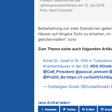
Frédéric Marenne bei der
Jahrespressekonferenz am 12. Juli 2018.
Foto: Gerd Comouth
Beibehaltung von zwei Standorten geben“,
Häuser auf längere Sicht zu erhalten, i
gleichermaßen“. (cre)
Zum Thema siehe auch folgenden Artike
Klinik St. Josef in St. Vith in Turbulen
Krankenhäuser in der DG.
#DG
#Ostb
@CoR_President
@pascal_arimont
@
@ProDG_Be
https://t.co/QaV01xHQ
— Ostbelgien Direkt (@OstbelDirekt)
Jetzt Artikel teilen!
Facebook
Twitter
E-Mail
Druck