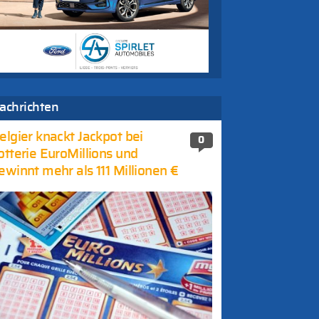
achrichten
elgier knackt Jackpot bei
0
otterie EuroMillions und
ewinnt mehr als 111 Millionen €