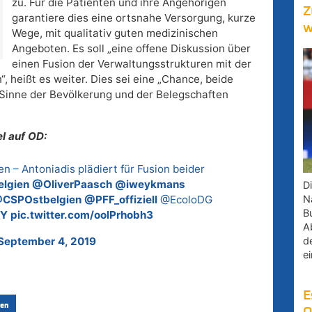
zu. Für die Patienten und ihre Angehörigen
Z
garantiere dies eine ortsnahe Versorgung, kurze
w
Wege, mit qualitativ guten medizinischen
Angeboten. Es soll „eine offene Diskussion über
einen Fusion der Verwaltungsstrukturen mit der
 heißt es weiter. Dies sei eine „Chance, beide
m Sinne der Bevölkerung und der Belegschaften
l auf OD:
zen – Antoniadis plädiert für Fusion beider
elgien
@OliverPaasch
@iweykmans
D
CSPOstbelgien
@PFF_offiziell
@EcoloDG
Na
B
qY
pic.twitter.com/oolPrhobh3
A
September 4, 2019
d
e
E
en