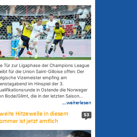
ie Tür zur Ligaphase der Champions League
eibt für die Union Saint-Gilloise offen: Der
elgische Vizemeister empfing am
ienstagabend im Hinspiel der 3.
ualifikationsrunde in Ostende die Norweger
on Bodø/Glimt, die in der letzten Saison…
....weiterlesen
weite Hitzewelle in diesem
53
ommer ist jetzt amtlich