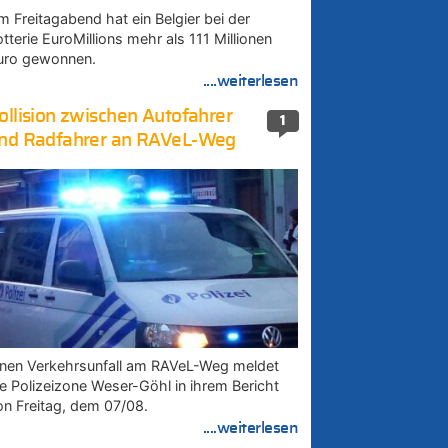
m Freitagabend hat ein Belgier bei der
tterie EuroMillions mehr als 111 Millionen
uro gewonnen.
....weiterlesen
ollision zwischen Autofahrer
1
nd Radfahrer an RAVeL-Weg
inen Verkehrsunfall am RAVeL-Weg meldet
ie Polizeizone Weser-Göhl in ihrem Bericht
on Freitag, dem 07/08.
....weiterlesen