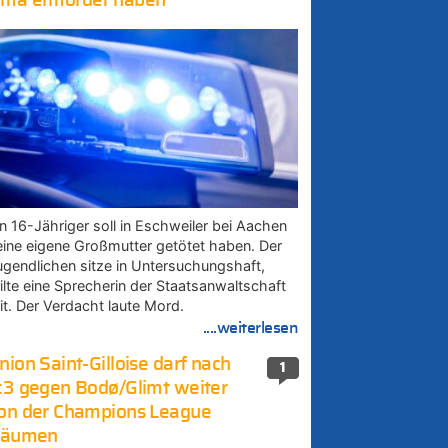
ma ermordet haben
in 16-Jähriger soll in Eschweiler bei Aachen
eine eigene Großmutter getötet haben. Der
ugendlichen sitze in Untersuchungshaft,
eilte eine Sprecherin der Staatsanwaltschaft
it. Der Verdacht laute Mord.
....weiterlesen
nion Saint-Gilloise darf nach
1
:3 gegen Bodø/Glimt weiter
on der Champions League
räumen