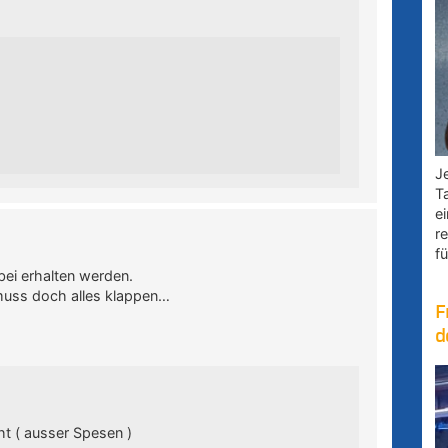
Je
T
e
r
fü
bei erhalten werden.
a muss doch alles klappen…
F
d
ht ( ausser Spesen )