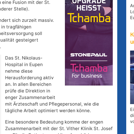
 eine Fusion mit der St.
A
nderer Stelle).
Lo
E
dert sich zurzeit massiv.
 in tragfähigen
eitsversorgung soll
K
Qualität gesteigert
u
.
Das St. Nikolaus-
Hospital in Eupen
nehme diese
Herausforderung aktiv
an. In allen Bereichen
prüfe die Direktion in
enger Zusammenarbeit
mit Ärzteschaft und Pflegepersonal, wie die
E
tägliche Arbeit optimiert werden könne.
d
v
Eine besondere Bedeutung komme der engen
Zusammenarbeit mit der St. Vither Klinik St. Josef