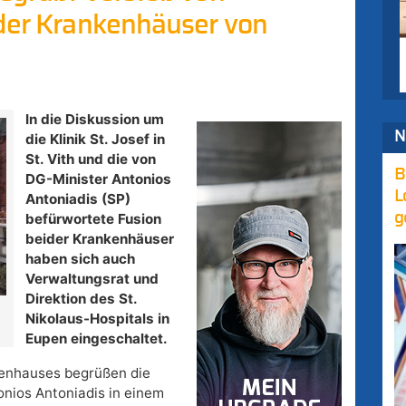
 der Krankenhäuser von
In die Diskussion um
N
die Klinik St. Josef in
St. Vith und die von
B
DG-Minister Antonios
L
Antoniadis (SP)
g
befürwortete Fusion
beider Krankenhäuser
haben sich auch
Verwaltungsrat und
Direktion des St.
Nikolaus-Hospitals in
Eupen eingeschaltet.
kenhauses begrüßen die
nios Antoniadis in einem