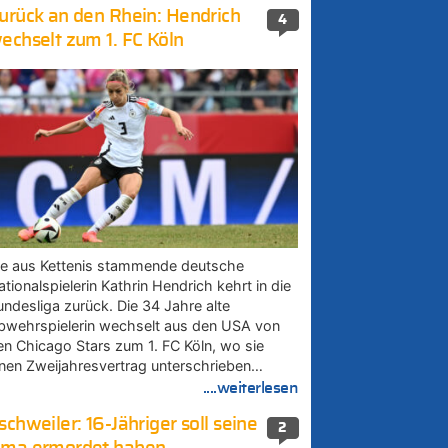
urück an den Rhein: Hendrich
4
echselt zum 1. FC Köln
ie aus Kettenis stammende deutsche
tionalspielerin Kathrin Hendrich kehrt in die
undesliga zurück. Die 34 Jahre alte
bwehrspielerin wechselt aus den USA von
en Chicago Stars zum 1. FC Köln, wo sie
inen Zweijahresvertrag unterschrieben…
....weiterlesen
schweiler: 16-Jähriger soll seine
2