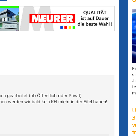
O
E
s
J
t
m
n gearbeitet (ob Öffentlich oder Privat)
ben werden wir bald kein KH miehr in der Eifel haben!
U
3
v
t