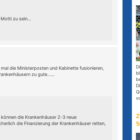
r Motti zu sein…
D
t mal die Ministerposten und Kabinette fusionieren,
bl
Krankenhäusern zu gute……
b
D
Q
v
Z
 können die Krankenhäuser 2-3 neue
herlich die Finanzierung der Krankenhäuser retten,
S