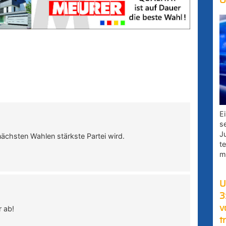
O
E
s
J
ächsten Wahlen stärkste Partei wird.
t
m
U
3
v
r ab!
t