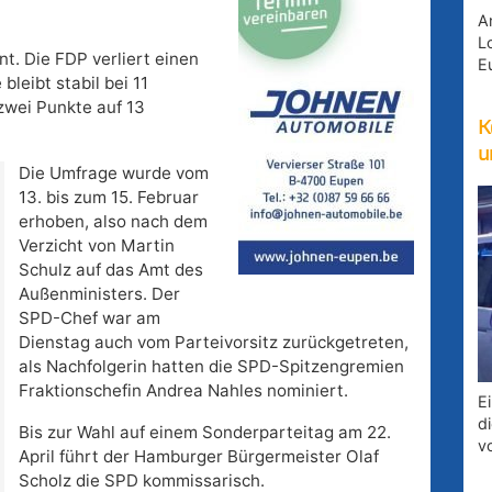
A
Lo
t. Die FDP verliert einen
E
bleibt stabil bei 11
zwei Punkte auf 13
K
u
Die Umfrage wurde vom
13. bis zum 15. Februar
erhoben, also nach dem
Verzicht von Martin
Schulz auf das Amt des
Außenministers. Der
SPD-Chef war am
Dienstag auch vom Parteivorsitz zurückgetreten,
als Nachfolgerin hatten die SPD-Spitzengremien
Fraktionschefin Andrea Nahles nominiert.
E
d
Bis zur Wahl auf einem Sonderparteitag am 22.
v
April führt der Hamburger Bürgermeister Olaf
Scholz die SPD kommissarisch.