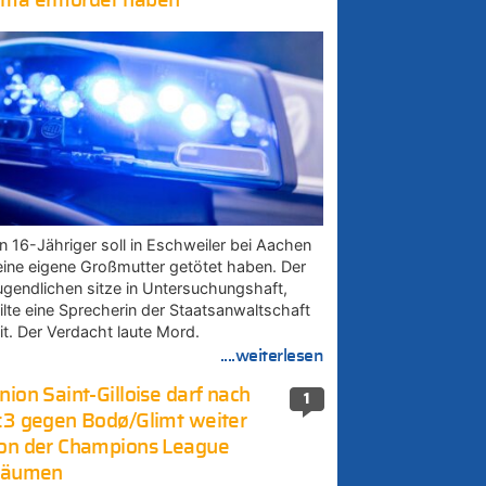
ma ermordet haben
in 16-Jähriger soll in Eschweiler bei Aachen
eine eigene Großmutter getötet haben. Der
ugendlichen sitze in Untersuchungshaft,
eilte eine Sprecherin der Staatsanwaltschaft
it. Der Verdacht laute Mord.
....weiterlesen
nion Saint-Gilloise darf nach
1
:3 gegen Bodø/Glimt weiter
on der Champions League
räumen