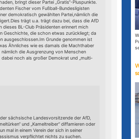
aden, bringt dieser Partei „Gratis“-Pluspunkte.
denten Fischer vom Fußball-Bundesligisten
 einer demokratisch gewählten Partei,nämlich die
gert.Dies trägt u.a. trägt dazu bei, dass die AfD
 dieses BL-Club Präsidenten erinnert mich
en Geschichte, die schon etwas zurückliegt; da
W
en ausgeschlossen.Im Grunde genommen ist
P
twas Ähnliches wie es damals die Machthaber
s
, nämlich die Ausgrenzung von Menschen
h dabei noch als großer Demokrat und „multi-
W
s
 der sächsische Landesvorsitzende der AfD,
eltürken“ und „Kameltreiber“ diffamieren oder
n mal in einem Verein der sich in seiner
ssismus verpflichtet nichts zu suchen.