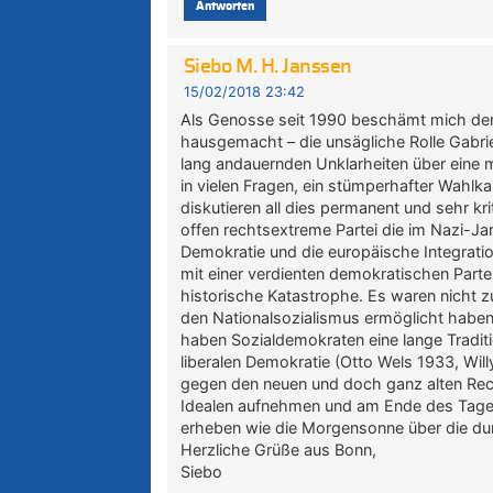
Antworten
Siebo M. H. Janssen
15/02/2018 23:42
Als Genosse seit 1990 beschämt mich der
hausgemacht – die unsägliche Rolle Gabrie
lang andauernden Unklarheiten über eine mö
in vielen Fragen, ein stümperhafter Wahlka
diskutieren all dies permanent und sehr kri
offen rechtsextreme Partei die im Nazi-Ja
Demokratie und die europäische Integratio
mit einer verdienten demokratischen Parte
historische Katastrophe. Es waren nicht z
den Nationalsozialismus ermöglicht haben
haben Sozialdemokraten eine lange Traditi
liberalen Demokratie (Otto Wels 1933, Wil
gegen den neuen und doch ganz alten Rec
Idealen aufnehmen und am Ende des Tages 
erheben wie die Morgensonne über die du
Herzliche Grüße aus Bonn,
Siebo