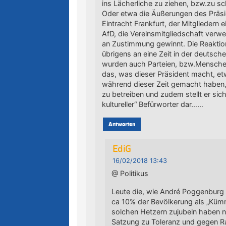
ins Lächerliche zu ziehen, bzw.zu sch
Oder etwa die Äußerungen des Präsi
Eintracht Frankfurt, der Mitgliedern
AfD, die Vereinsmitgliedschaft verwei
an Zustimmung gewinnt. Die Reaktion
übrigens an eine Zeit in der deutsch
wurden auch Parteien, bzw.Mensch
das, was dieser Präsident macht, e
während dieser Zeit gemacht haben
zu betreiben und zudem stellt er sic
kultureller“ Befürworter dar……
Antworten
EdiG
16/02/2018 13:43
@ Politikus
Leute die, wie André Poggenburg
ca 10% der Bevölkerung als „Kümm
solchen Hetzern zujubeln haben nu
Satzung zu Toleranz und gegen Ra