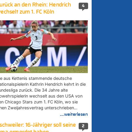
urück an den Rhein: Hendrich
4
echselt zum 1. FC Köln
ie aus Kettenis stammende deutsche
tionalspielerin Kathrin Hendrich kehrt in die
undesliga zurück. Die 34 Jahre alte
bwehrspielerin wechselt aus den USA von
en Chicago Stars zum 1. FC Köln, wo sie
inen Zweijahresvertrag unterschrieben…
....weiterlesen
schweiler: 16-Jähriger soll seine
2