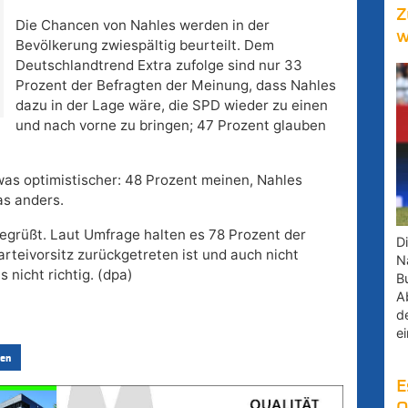
Z
Die Chancen von Nahles werden in der
w
Bevölkerung zwiespältig beurteilt. Dem
Deutschlandtrend Extra zufolge sind nur 33
Prozent der Befragten der Meinung, dass Nahles
dazu in der Lage wäre, die SPD wieder zu einen
und nach vorne zu bringen; 47 Prozent glauben
as optimistischer: 48 Prozent meinen, Nahles
as anders.
egrüßt. Laut Umfrage halten es 78 Prozent der
D
arteivorsitz zurückgetreten ist und auch nicht
Na
 nicht richtig. (dpa)
B
A
d
e
en
E