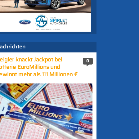
achrichten
elgier knackt Jackpot bei
0
otterie EuroMillions und
ewinnt mehr als 111 Millionen €