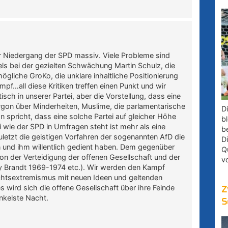
 Niedergang der SPD massiv. Viele Probleme sind
ls bei der gezielten Schwächung Martin Schulz, die
gliche GroKo, die unklare inhaltliche Positionierung
mpf…all diese Kritiken treffen einen Punkt und wir
tisch in unserer Partei, aber die Vorstellung, dass eine
rgon über Minderheiten, Muslime, die parlamentarische
D
n spricht, dass eine solche Partei auf gleicher Höhe
bl
i wie der SPD in Umfragen steht ist mehr als eine
b
uletzt die geistigen Vorfahren der sogenannten AfD die
D
 und ihm willentlich gedient haben. Dem gegenüber
Q
on der Verteidigung der offenen Gesellschaft und der
v
ly Brandt 1969-1974 etc.). Wir werden den Kampf
htsextremismus mit neuen Ideen und geltenden
wird sich die offene Gesellschaft über ihre Feinde
Z
nkelste Nacht.
S