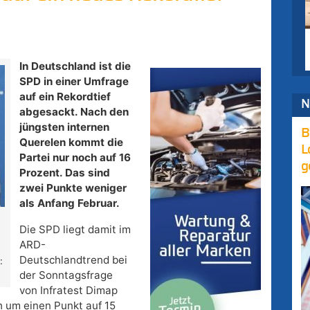
In Deutschland ist die
SPD in einer Umfrage
auf ein Rekordtief
N
abgesackt. Nach den
jüngsten internen
B
Querelen kommt die
L
Partei nur noch auf 16
g
Prozent. Das sind
zwei Punkte weniger
als Anfang Februar.
Die SPD liegt damit im
ARD-
Deutschlandtrend bei
:
der Sonntagsfrage
von Infratest Dimap
ch um einen Punkt auf 15