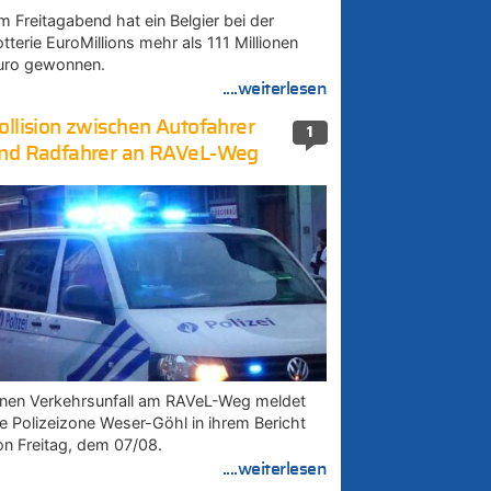
m Freitagabend hat ein Belgier bei der
tterie EuroMillions mehr als 111 Millionen
uro gewonnen.
....weiterlesen
ollision zwischen Autofahrer
1
nd Radfahrer an RAVeL-Weg
inen Verkehrsunfall am RAVeL-Weg meldet
ie Polizeizone Weser-Göhl in ihrem Bericht
on Freitag, dem 07/08.
....weiterlesen