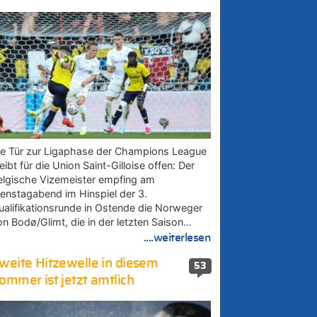
ie Tür zur Ligaphase der Champions League
eibt für die Union Saint-Gilloise offen: Der
elgische Vizemeister empfing am
ienstagabend im Hinspiel der 3.
ualifikationsrunde in Ostende die Norweger
on Bodø/Glimt, die in der letzten Saison…
....weiterlesen
weite Hitzewelle in diesem
53
ommer ist jetzt amtlich