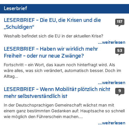
06.08.2026 - 15:42 von PvD zu
Leserbrief
Mehrere Menschen in Londons City niedergestochen
06.08.2026 - 15:42 von Dax zu
LESERBRIEF – Die EU, die Krisen und die
157
Zweite Hitzewelle in diesem Sommer ist jetzt amtlich
„Schuldigen“
06.08.2026 - 15:27 von ne Hondsjong zu
Weshalb befindet sich die EU in der aktuellen Krise?
Zweite Hitzewelle in diesem Sommer ist jetzt amtlich
....weiterlesen
06.08.2026 - 14:57 von Hugo Egon Bernhard von Sinnen zu
LESERBRIEF – Haben wir wirklich mehr
53
Zweite Hitzewelle in diesem Sommer ist jetzt amtlich
Freiheit – oder nur neue Zwänge?
06.08.2026 - 14:51 von Ostbelgien Direkt zu
Fortschritt – ein Wort, das kaum noch hinterfragt wird. Als
Zurück an den Rhein: Hendrich wechselt zum 1. FC Köln
wäre alles, was sich verändert, automatisch besser. Doch im
06.08.2026 - 14:46 von Hugo Egon Bernhard von Sinnen zu
Alltag…
Frau hörte Stimmen aus Haus des verstorbenen Nachbarn
....weiterlesen
06.08.2026 - 14:44 von Coralie zu
LESERBRIEF – Wenn Mobilität plötzlich nicht
9
Zweite Hitzewelle in diesem Sommer ist jetzt amtlich
mehr selbstverständlich ist
06.08.2026 - 14:41 von Coralie zu
In der Deutschsprachigen Gemeinschaft wächst man mit
Zweite Hitzewelle in diesem Sommer ist jetzt amtlich
einem ganz bestimmten Gedanken auf: Hauptsache so schnell
06.08.2026 - 14:26 von Hugo Egon Bernhard von Sinnen zu
wie möglich den Führerschein machen….
Zweite Hitzewelle in diesem Sommer ist jetzt amtlich
....weiterlesen
06.08.2026 - 14:11 von Dax zu