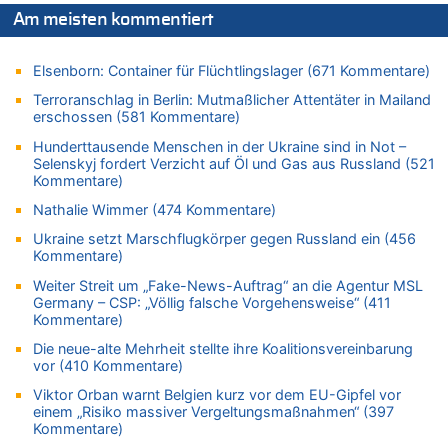
Zweite Hitzewelle in diesem Sommer ist jetzt amtlich
Am meisten kommentiert
06.08.2026 - 14:11 von Wolfgang zu
Zurück an den Rhein: Hendrich wechselt zum 1. FC Köln
Elsenborn: Container für Flüchtlingslager (671 Kommentare)
06.08.2026 - 13:59 von Chips zu
Terroranschlag in Berlin: Mutmaßlicher Attentäter in Mailand
Wasserstand des Rheins in NRW so niedrig wie noch nie
erschossen (581 Kommentare)
06.08.2026 - 13:53 von Frage an den Hondsjong zu
Hunderttausende Menschen in der Ukraine sind in Not –
Zweite Hitzewelle in diesem Sommer ist jetzt amtlich
Selenskyj fordert Verzicht auf Öl und Gas aus Russland (521
Kommentare)
06.08.2026 - 13:34 von Zeitzeuge zu
Nathalie Wimmer (474 Kommentare)
Wasserstand des Rheins in NRW so niedrig wie noch nie
06.08.2026 - 13:27 von Hubert F. zu
Ukraine setzt Marschflugkörper gegen Russland ein (456
Kommentare)
Wasserstand des Rheins in NRW so niedrig wie noch nie
Weiter Streit um „Fake-News-Auftrag“ an die Agentur MSL
06.08.2026 - 13:20 von Speck für die Mâuse zu
Germany – CSP: „Völlig falsche Vorgehensweise“ (411
FIFA-Spitze demonstriert Einigkeit trotz Kritik und neuer
Kommentare)
Vorwürfe gegen Präsident Gianni Infantino
Die neue-alte Mehrheit stellte ihre Koalitionsvereinbarung
06.08.2026 - 12:41 von Hugo Egon Bernhard von Sinnen zu
vor (410 Kommentare)
Frau hörte Stimmen aus Haus des verstorbenen Nachbarn
Viktor Orban warnt Belgien kurz vor dem EU-Gipfel vor
06.08.2026 - 12:36 von Gärlinde zu
einem „Risiko massiver Vergeltungsmaßnahmen“ (397
Aachen ab 11. August wieder Mekka des Pferdesports –
Kommentare)
Belgien setzt bei Reit-WM auf starke Springreiter