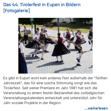
06.08.2026 - 17:24 von Dax zu
Das 44. Tirolerfest in Eupen in Bildern
Zweite Hitzewelle in diesem Sommer ist jetzt amtlich
[Fotogalerie]
06.08.2026 - 17:23 von Hans L. zu
Zweite Hitzewelle in diesem Sommer ist jetzt amtlich
06.08.2026 - 17:21 von Dax zu
Zweite Hitzewelle in diesem Sommer ist jetzt amtlich
06.08.2026 - 17:01 von Wahlstimme? zu
FIFA-Spitze demonstriert Einigkeit trotz Kritik und neuer
Vorwürfe gegen Präsident Gianni Infantino
06.08.2026 - 16:53 von Frage zu
Zweite Hitzewelle in diesem Sommer ist jetzt amtlich
06.08.2026 - 16:39 von Noah Parmentier zu
Zweite Hitzewelle in diesem Sommer ist jetzt amtlich
Es gibt in Eupen wohl kein anderes Fest außerhalb der "fünften
06.08.2026 - 16:36 von Noah Parmentier zu
Jahreszeit", das für eine solche Stimmung sorgt wie das
Zweite Hitzewelle in diesem Sommer ist jetzt amtlich
Tirolerfest. Seit seiner Premiere im Jahr 1981 hat sich die
06.08.2026 - 16:10 von Dax zu
Veranstaltung zu einem festen Bestandteil des ostbelgischen
Wasserstand des Rheins in NRW so niedrig wie noch nie
Veranstaltungskalenders entwickelt und unterstützt Jahr für
06.08.2026 - 15:51 von SuperBoy zu
Jahr soziale Projekte in der Region.
Eschweiler: 16-Jähriger soll seine Oma ermordet haben
....weiterlesen