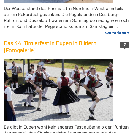
Der Wasserstand des Rheins ist in Nordrhein-Westfalen teils
auf ein Rekordtief gesunken. Die Pegelstände in Duisburg-
Ruhrort und Düsseldorf waren am Sonntag so niedrig wie noch
nie, in Köln hatte der Pegelstand schon am Samstag ein…
....weiterlesen
Das 44. Tirolerfest in Eupen in Bildern
7
[Fotogalerie]
Es gibt in Eupen wohl kein anderes Fest außerhalb der "fünften
Jahreszeit", das für eine solche Stimmung sorgt wie das