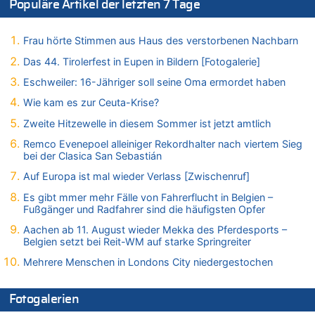
Populäre Artikel der letzten 7 Tage
06.08.2026 - 21:14 von Ach zu
Aachen ab 11. August wieder Mekka des Pferdesports –
Belgien setzt bei Reit-WM auf starke Springreiter
Frau hörte Stimmen aus Haus des verstorbenen Nachbarn
06.08.2026 - 20:43 von 5/11 zu
Das 44. Tirolerfest in Eupen in Bildern [Fotogalerie]
Wasserstand des Rheins in NRW so niedrig wie noch nie
Eschweiler: 16-Jähriger soll seine Oma ermordet haben
06.08.2026 - 20:35 von Wolfgang2 zu
Zurück an den Rhein: Hendrich wechselt zum 1. FC Köln
Wie kam es zur Ceuta-Krise?
06.08.2026 - 20:16 von Panda46 zu
Zweite Hitzewelle in diesem Sommer ist jetzt amtlich
AS Eupen: „Keiner weiß, wohin die Reise geht…“
Remco Evenepoel alleiniger Rekordhalter nach viertem Sieg
06.08.2026 - 19:17 von Guido Scholzen zu
bei der Clasica San Sebastián
Zweite Hitzewelle in diesem Sommer ist jetzt amtlich
Auf Europa ist mal wieder Verlass [Zwischenruf]
06.08.2026 - 19:14 von JoKrings zu
Es gibt mmer mehr Fälle von Fahrerflucht in Belgien –
Zweite Hitzewelle in diesem Sommer ist jetzt amtlich
Fußgänger und Radfahrer sind die häufigsten Opfer
06.08.2026 - 18:40 von Ostbelgien Direkt zu
Aachen ab 11. August wieder Mekka des Pferdesports –
Felice Mazzu soll Cheftrainer der AS Eupen werden
Belgien setzt bei Reit-WM auf starke Springreiter
06.08.2026 - 18:29 von Zahlen zählen Fakten zu
Mehrere Menschen in Londons City niedergestochen
Zweite Hitzewelle in diesem Sommer ist jetzt amtlich
06.08.2026 - 17:51 von ne Hondsjong zu
Fotogalerien
Zweite Hitzewelle in diesem Sommer ist jetzt amtlich