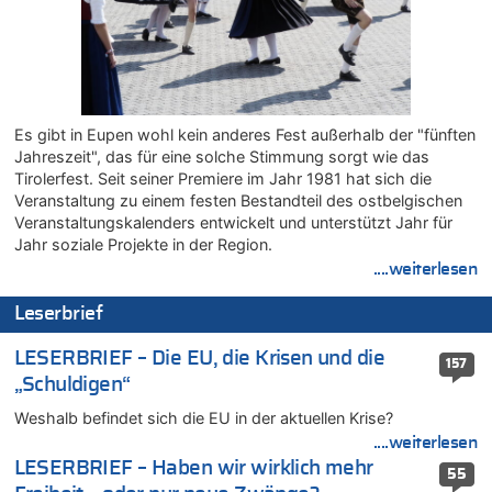
Gigantische Marienstatue in Polen – Größer als die Christus-
Figur in Rio – Kitsch, Kunst oder Religion?
09.08.2026 - 19:09 von Marcel Scholzen Eimerscheid zu
Gigantische Marienstatue in Polen – Größer als die Christus-
Figur in Rio – Kitsch, Kunst oder Religion?
Es gibt in Eupen wohl kein anderes Fest außerhalb der "fünften
09.08.2026 - 19:01 von die Wahrheit zu
Jahreszeit", das für eine solche Stimmung sorgt wie das
Politischer Eklat bei der Gedenkfeier in Marcinelle – Meloni:
Tirolerfest. Seit seiner Premiere im Jahr 1981 hat sich die
„Schwerwiegende und beschämende Geste“
Veranstaltung zu einem festen Bestandteil des ostbelgischen
09.08.2026 - 18:54 von Pierre zu
Veranstaltungskalenders entwickelt und unterstützt Jahr für
Politischer Eklat bei der Gedenkfeier in Marcinelle – Meloni:
Jahr soziale Projekte in der Region.
„Schwerwiegende und beschämende Geste“
....weiterlesen
09.08.2026 - 18:19 von Wolfgang2 zu
Zurück an den Rhein: Hendrich wechselt zum 1. FC Köln
Leserbrief
09.08.2026 - 18:12 von Dax zu
LESERBRIEF – Die EU, die Krisen und die
Politischer Eklat bei der Gedenkfeier in Marcinelle – Meloni:
157
„Schwerwiegende und beschämende Geste“
„Schuldigen“
09.08.2026 - 17:58 von Wolfgang2 zu
Weshalb befindet sich die EU in der aktuellen Krise?
Kollision zwischen Autofahrer und Radfahrer an RAVeL-Weg
....weiterlesen
09.08.2026 - 17:22 von Hugo Egon Bernhard von Sinnen zu
LESERBRIEF – Haben wir wirklich mehr
55
Politischer Eklat bei der Gedenkfeier in Marcinelle – Meloni: