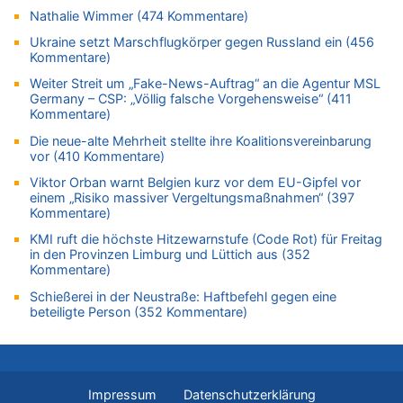
Belgier knackt Jackpot bei Lotterie EuroMillions und gewinnt
Nathalie Wimmer (474 Kommentare)
mehr als 111 Millionen €
Ukraine setzt Marschflugkörper gegen Russland ein (456
09.08.2026 - 16:23 von Niedriglohnsektor zu
Kommentare)
Politischer Eklat bei der Gedenkfeier in Marcinelle – Meloni:
Weiter Streit um „Fake-News-Auftrag“ an die Agentur MSL
„Schwerwiegende und beschämende Geste“
Germany – CSP: „Völlig falsche Vorgehensweise“ (411
Kommentare)
09.08.2026 - 16:23 von Der Patriot zu
In Belgien missachten zwei von drei Autofahrern das
Die neue-alte Mehrheit stellte ihre Koalitionsvereinbarung
Tempolimit in 30er-Zonen – Untersuchung von Vias
vor (410 Kommentare)
09.08.2026 - 16:21 von Sparwasser zu
Viktor Orban warnt Belgien kurz vor dem EU-Gipfel vor
Politischer Eklat bei der Gedenkfeier in Marcinelle – Meloni:
einem „Risiko massiver Vergeltungsmaßnahmen“ (397
„Schwerwiegende und beschämende Geste“
Kommentare)
09.08.2026 - 16:04 von Marcel Scholzen Eimerscheid zu
KMI ruft die höchste Hitzewarnstufe (Code Rot) für Freitag
in den Provinzen Limburg und Lüttich aus (352
Leipzig, Mechernich und die Frage: Wer steckt hinter den
Kommentare)
Drohnen mit Strengstoff? War es Russland?
09.08.2026 - 16:01 von Der Patriot zu
Schießerei in der Neustraße: Haftbefehl gegen eine
beteiligte Person (352 Kommentare)
Mark van Bommel offiziell als neuer Nationalcoach der Roten
Teufel vorgestellt: „Ist mir eine große Ehre“
09.08.2026 - 14:05 von Respekt für Immer zu
Politischer Eklat bei der Gedenkfeier in Marcinelle – Meloni:
„Schwerwiegende und beschämende Geste“
Impressum
Datenschutzerklärung