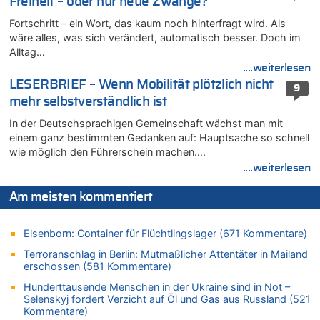
Freiheit – oder nur neue Zwänge?
„Schwerwiegende und beschämende Geste“
Fortschritt – ein Wort, das kaum noch hinterfragt wird. Als
09.08.2026 - 17:18 von WK zu
wäre alles, was sich verändert, automatisch besser. Doch im
Politischer Eklat bei der Gedenkfeier in Marcinelle – Meloni:
Alltag…
„Schwerwiegende und beschämende Geste“
....weiterlesen
09.08.2026 - 17:12 von Hugo Egon Bernhard von Sinnen zu
LESERBRIEF – Wenn Mobilität plötzlich nicht
9
Belgier knackt Jackpot bei Lotterie EuroMillions und gewinnt
mehr selbstverständlich ist
mehr als 111 Millionen €
In der Deutschsprachigen Gemeinschaft wächst man mit
09.08.2026 - 16:56 von Joseph Meyer zu
einem ganz bestimmten Gedanken auf: Hauptsache so schnell
LESERBRIEF – Haben wir wirklich mehr Freiheit – oder nur
wie möglich den Führerschein machen….
neue Zwänge?
....weiterlesen
09.08.2026 - 16:49 von Würger zu
Politischer Eklat bei der Gedenkfeier in Marcinelle – Meloni:
Am meisten kommentiert
„Schwerwiegende und beschämende Geste“
09.08.2026 - 16:40 von Joseph Meyer zu
Elsenborn: Container für Flüchtlingslager (671 Kommentare)
LESERBRIEF – Haben wir wirklich mehr Freiheit – oder nur
neue Zwänge?
Terroranschlag in Berlin: Mutmaßlicher Attentäter in Mailand
erschossen (581 Kommentare)
09.08.2026 - 16:36 von Alibaba zu
Politischer Eklat bei der Gedenkfeier in Marcinelle – Meloni:
Hunderttausende Menschen in der Ukraine sind in Not –
„Schwerwiegende und beschämende Geste“
Selenskyj fordert Verzicht auf Öl und Gas aus Russland (521
Kommentare)
09.08.2026 - 16:25 von HarryderBelgier zu