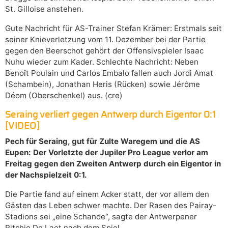
St. Gilloise anstehen.
Gute Nachricht für AS-Trainer Stefan Krämer: Erstmals seit
seiner Knieverletzung vom 11. Dezember bei der Partie
gegen den Beerschot gehört der Offensivspieler Isaac
Nuhu wieder zum Kader. Schlechte Nachricht: Neben
Benoît Poulain und Carlos Embalo fallen auch Jordi Amat
(Schambein), Jonathan Heris (Rücken) sowie Jérôme
Déom (Oberschenkel) aus. (cre)
Seraing verliert gegen Antwerp durch Eigentor 0:1
[VIDEO]
Pech für Seraing, gut für Zulte Waregem und die AS
Eupen: Der Vorletzte der Jupiler Pro League verlor am
Freitag gegen den Zweiten Antwerp durch ein Eigentor in
der Nachspielzeit 0:1.
Die Partie fand auf einem Acker statt, der vor allem den
Gästen das Leben schwer machte. Der Rasen des Pairay-
Stadions sei „eine Schande“, sagte der Antwerpener
Ritchie De Laet nach dem Spiel.