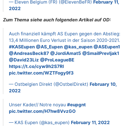
— Eleven Belgium (FR) (@ElevenBeFR)
February 11,
2022
Zum Thema siehe auch folgenden Artikel auf OD:
Auch finanziell kämpft AS Eupen gegen den Abstieg:
13,4 Millionen Euro Verlust in der Saison 2020-2021.
#KASEupen
@AS_Eupen
@kas_eupen
@ASEupen1
@AndreasBeck87
@JordiAmat5
@SmailPrevljak1
@David23Liz
@ProLeagueBE
https://t.co/cyw9h2S7Rl
pic.twitter.com/WZTFogy9f3
— Ostbelgien Direkt (@OstbelDirekt)
February 10,
2022
Unser Kader// Notre noyau
#eupgnt
pic.twitter.com/H7hw8VvzGO
— KAS Eupen (@kas_eupen)
February 11, 2022