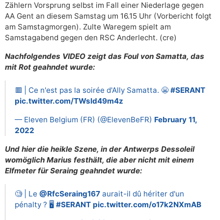
Zählern Vorsprung selbst im Fall einer Niederlage gegen
AA Gent an diesem Samstag um 16.15 Uhr (Vorbericht folgt
am Samstagmorgen). Zulte Waregem spielt am
Samstagabend gegen den RSC Anderlecht. (cre)
Nachfolgendes VIDEO zeigt das Foul von Samatta, das
mit Rot geahndet wurde:
🟥 | Ce n'est pas la soirée d'Ally Samatta. 😬
#SERANT
pic.twitter.com/TWsld49m4z
— Eleven Belgium (FR) (@ElevenBeFR)
February 11,
2022
Und hier die heikle Szene, in der Antwerps Dessoleil
womöglich Marius festhält, die aber nicht mit einem
Elfmeter für Seraing geahndet wurde:
🧐 | Le
@RfcSeraing167
aurait-il dû hériter d'un
pénalty ? 🖥️
#SERANT
pic.twitter.com/o17k2NXmAB