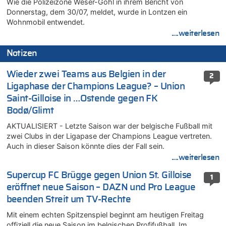
Wie die Polizeizone Weser-Göhl in ihrem Bericht von
Donnerstag, dem 30/07, meldet, wurde in Lontzen ein
Wohnmobil entwendet.
....weiterlesen
Notizen
Wieder zwei Teams aus Belgien in der
2
Ligaphase der Champions League? – Union
Saint-Gilloise in …Ostende gegen FK
Bodø/Glimt
AKTUALISIERT - Letzte Saison war der belgische Fußball mit
zwei Clubs in der Ligapase der Champions League vertreten.
Auch in dieser Saison könnte dies der Fall sein.
....weiterlesen
Supercup FC Brügge gegen Union St. Gilloise
1
eröffnet neue Saison – DAZN und Pro League
beenden Streit um TV-Rechte
Mit einem echten Spitzenspiel beginnt am heutigen Freitag
offiziell die neue Saison im belgischen Profifußball. Im