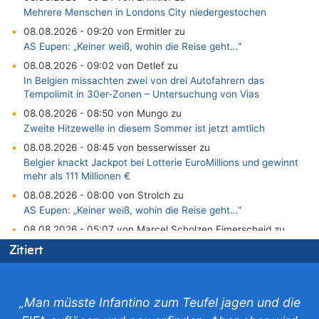
Mehrere Menschen in Londons City niedergestochen
08.08.2026 - 09:20 von Ermitler zu
AS Eupen: „Keiner weiß, wohin die Reise geht…“
08.08.2026 - 09:02 von Detlef zu
In Belgien missachten zwei von drei Autofahrern das
Tempolimit in 30er-Zonen – Untersuchung von Vias
08.08.2026 - 08:50 von Mungo zu
Zweite Hitzewelle in diesem Sommer ist jetzt amtlich
08.08.2026 - 08:45 von besserwisser zu
Belgier knackt Jackpot bei Lotterie EuroMillions und gewinnt
mehr als 111 Millionen €
08.08.2026 - 08:00 von Strolch zu
AS Eupen: „Keiner weiß, wohin die Reise geht…“
08.08.2026 - 05:07 von Marcel Scholzen Eimerscheid zu
In Belgien missachten zwei von drei Autofahrern das
Zitiert
Tempolimit in 30er-Zonen – Untersuchung von Vias
08.08.2026 - 02:19 von Peter S. zu
In Belgien missachten zwei von drei Autofahrern das
„Man müsste Infantino zum Teufel jagen und die
Tempolimit in 30er-Zonen – Untersuchung von Vias