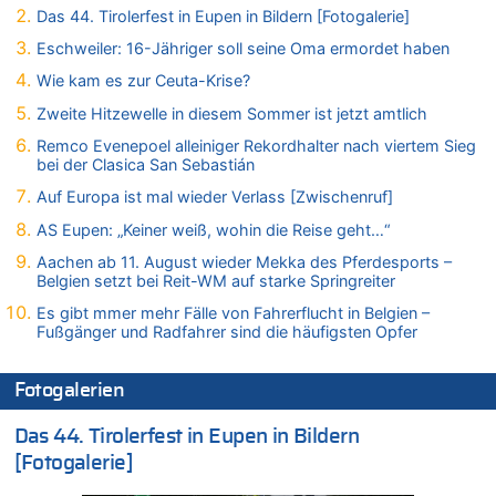
Das 44. Tirolerfest in Eupen in Bildern [Fotogalerie]
07.08.2026 - 18:31 von Panda46 zu
Mark van Bommel offiziell als neuer Nationalcoach der Roten
Eschweiler: 16-Jähriger soll seine Oma ermordet haben
Teufel vorgestellt: „Ist mir eine große Ehre“
Wie kam es zur Ceuta-Krise?
07.08.2026 - 17:56 von Mungo zu
Zweite Hitzewelle in diesem Sommer ist jetzt amtlich
Zweite Hitzewelle in diesem Sommer ist jetzt amtlich
Remco Evenepoel alleiniger Rekordhalter nach viertem Sieg
07.08.2026 - 17:55 von M der Block zu
bei der Clasica San Sebastián
AS Eupen: „Keiner weiß, wohin die Reise geht…“
Auf Europa ist mal wieder Verlass [Zwischenruf]
07.08.2026 - 16:38 von Joseph Meyer zu
Wasserstand des Rheins in NRW so niedrig wie noch nie
AS Eupen: „Keiner weiß, wohin die Reise geht…“
07.08.2026 - 16:29 von Dax zu
Aachen ab 11. August wieder Mekka des Pferdesports –
In Belgien missachten zwei von drei Autofahrern das
Belgien setzt bei Reit-WM auf starke Springreiter
Tempolimit in 30er-Zonen – Untersuchung von Vias
Es gibt mmer mehr Fälle von Fahrerflucht in Belgien –
07.08.2026 - 16:01 von Zuhörer zu
Fußgänger und Radfahrer sind die häufigsten Opfer
In Belgien missachten zwei von drei Autofahrern das
Tempolimit in 30er-Zonen – Untersuchung von Vias
Fotogalerien
07.08.2026 - 15:56 von Eifel_er zu
Mark van Bommel offiziell als neuer Nationalcoach der Roten
Das 44. Tirolerfest in Eupen in Bildern
Teufel vorgestellt: „Ist mir eine große Ehre“
[Fotogalerie]
07.08.2026 - 15:43 von Hausmeister zu