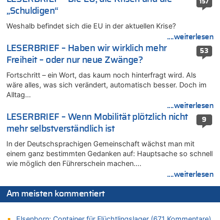
157
Wasserstand des Rheins in NRW so niedrig wie noch nie
„Schuldigen“
07.08.2026 - 13:23 von JoKrings zu
Weshalb befindet sich die EU in der aktuellen Krise?
In Belgien missachten zwei von drei Autofahrern das
....weiterlesen
Tempolimit in 30er-Zonen – Untersuchung von Vias
LESERBRIEF – Haben wir wirklich mehr
53
07.08.2026 - 13:20 von JoKrings zu
Freiheit – oder nur neue Zwänge?
In Belgien missachten zwei von drei Autofahrern das
Tempolimit in 30er-Zonen – Untersuchung von Vias
Fortschritt – ein Wort, das kaum noch hinterfragt wird. Als
wäre alles, was sich verändert, automatisch besser. Doch im
07.08.2026 - 13:04 von Kein Raser zu
Alltag…
In Belgien missachten zwei von drei Autofahrern das
....weiterlesen
Tempolimit in 30er-Zonen – Untersuchung von Vias
LESERBRIEF – Wenn Mobilität plötzlich nicht
9
07.08.2026 - 13:01 von Experten? zu
mehr selbstverständlich ist
In Belgien missachten zwei von drei Autofahrern das
Tempolimit in 30er-Zonen – Untersuchung von Vias
In der Deutschsprachigen Gemeinschaft wächst man mit
einem ganz bestimmten Gedanken auf: Hauptsache so schnell
07.08.2026 - 12:43 von JoKrings zu
wie möglich den Führerschein machen….
Zweite Hitzewelle in diesem Sommer ist jetzt amtlich
....weiterlesen
07.08.2026 - 12:31 von Fassungslos zu
In Belgien missachten zwei von drei Autofahrern das
Am meisten kommentiert
Tempolimit in 30er-Zonen – Untersuchung von Vias
07.08.2026 - 11:31 von Zuhörer zu
Elsenborn: Container für Flüchtlingslager (671 Kommentare)