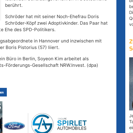
bl
berührt.
b
D
Schröder hat mit seiner Noch-Ehefrau Doris
Q
Schröder-Köpf zwei Adoptivkinder. Das Paar hat
v
rte Ehe des SPD-Politikers.
agsabgeordnete in Hannover und inzwischen mit
Z
Boris Pistorius (57) liiert.
S
in Büro in Berlin, Soyeon Kim arbeitet als
ts-Förderungs-Gesellschaft NRW.Invest. (dpa)
en
Je
T
e