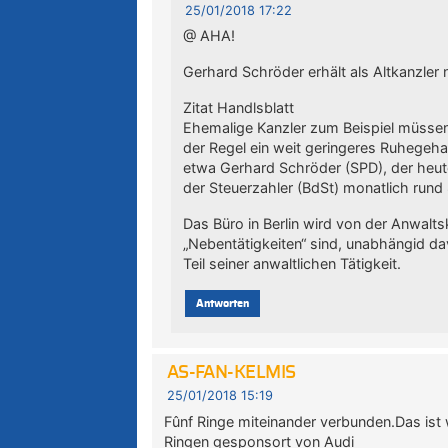
25/01/2018 17:22
@ AHA!
Gerhard Schröder erhält als Altkanzler
Zitat Handlsblatt
Ehemalige Kanzler zum Beispiel müssen
der Regel ein weit geringeres Ruhegeha
etwa Gerhard Schröder (SPD), der heut
der Steuerzahler (BdSt) monatlich rund
Das Büro in Berlin wird von der Anwalt
„Nebentätigkeiten“ sind, unabhängid d
Teil seiner anwaltlichen Tätigkeit.
Antworten
AS-FAN-KELMIS
25/01/2018 15:19
Fûnf Ringe miteinander verbunden.Das is
Ringen gesponsort von Audi