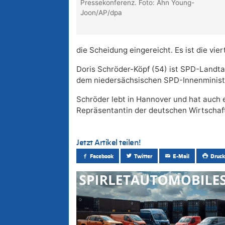
Pressekonferenz. Foto: Ahn Young-
Joon/AP/dpa
die Scheidung eingereicht. Es ist die vie
Doris Schröder-Köpf (54) ist SPD-Landt
dem niedersächsischen SPD-Innenminister 
Schröder lebt in Hannover und hat auch e
Repräsentantin der deutschen Wirtschaf
Jetzt Artikel teilen!
Facebook
Twitter
E-Mail
Druck