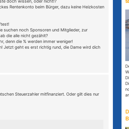
ste doch wissen, oder nicht!?
s
ickes Rentenkonto beim Bürger, dazu keine Heizkosten
test!
die suchen noch Sponsoren und Mitglieder, zur
 die alle nicht gezählt?
hr, denn die % werden immer weniger!
 Jetzt geht es erst richtig rund, die Dame wird dich
D
W
D
D
n
tschen Steuerzahler mitfinanziert. Oder gilt dies nur
a
D
B