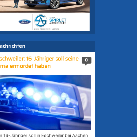
achrichten
schweiler: 16-Jähriger soll seine
0
ma ermordet haben
in 16-Jähriger soll in Eschweiler bei Aachen