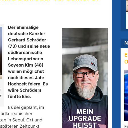
Der ehemalige
deutsche Kanzler
Gerhard Schröder
N
(73) und seine neue
südkoreanische
E
Lebenspartnerin
O
Soyeon Kim (48)
wollen möglichst
noch dieses Jahr
Hochzeit feiern. Es
d
wäre Schröders
)
n
fünfte Ehe.
Es sei geplant, im
 südkoreanischer
g in Seoul. Ort und
 späteren Zeitpunkt
E