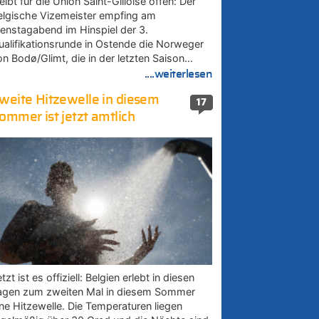
eibt für die Union Saint-Gilloise offen: Der
elgische Vizemeister empfing am
ienstagabend im Hinspiel der 3.
ualifikationsrunde in Ostende die Norweger
on Bodø/Glimt, die in der letzten Saison…
....weiterlesen
weite Hitzewelle in diesem
17
ommer ist jetzt amtlich
tzt ist es offiziell: Belgien erlebt in diesen
agen zum zweiten Mal in diesem Sommer
ine Hitzewelle. Die Temperaturen liegen