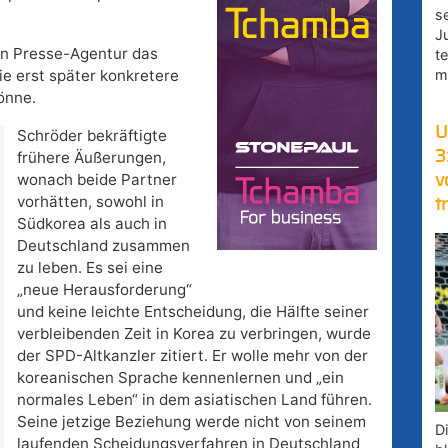
s
J
en Presse-Agentur das
t
m
ie erst später konkretere
önne.
U
Schröder bekräftigte
3
frühere Äußerungen,
wonach beide Partner
v
vorhätten, sowohl in
t
Südkorea als auch in
Deutschland zusammen
zu leben. Es sei eine
„neue Herausforderung“
und keine leichte Entscheidung, die Hälfte seiner
verbleibenden Zeit in Korea zu verbringen, wurde
der SPD-Altkanzler zitiert. Er wolle mehr von der
koreanischen Sprache kennenlernen und „ein
normales Leben“ in dem asiatischen Land führen.
Seine jetzige Beziehung werde nicht von seinem
D
laufenden Scheidungsverfahren in Deutschland