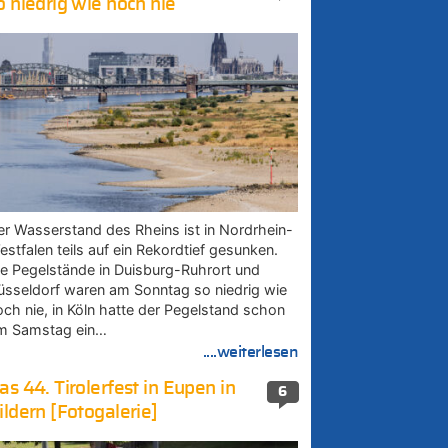
o niedrig wie noch nie
er Wasserstand des Rheins ist in Nordrhein-
estfalen teils auf ein Rekordtief gesunken.
ie Pegelstände in Duisburg-Ruhrort und
üsseldorf waren am Sonntag so niedrig wie
och nie, in Köln hatte der Pegelstand schon
m Samstag ein…
....weiterlesen
as 44. Tirolerfest in Eupen in
6
ildern [Fotogalerie]