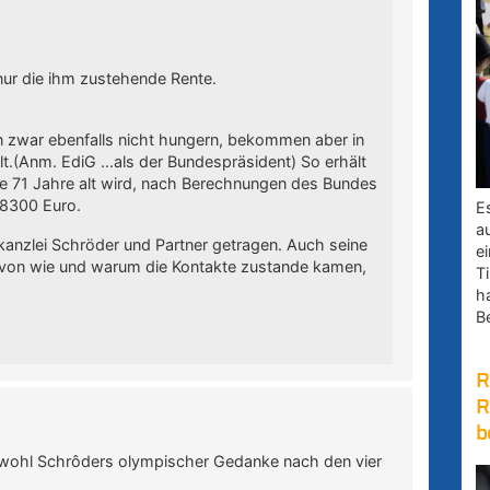
 nur die ihm zustehende Rente.
 zwar ebenfalls nicht hungern, bekommen aber in
lt.(Anm. EdiG …als der Bundespräsident) So erhält
e 71 Jahre alt wird, nach Berechnungen des Bundes
 8300 Euro.
E
a
skanzlei Schröder und Partner getragen. Auch seine
e
avon wie und warum die Kontakte zustande kamen,
Ti
h
B
R
R
b
t wohl Schrôders olympischer Gedanke nach den vier