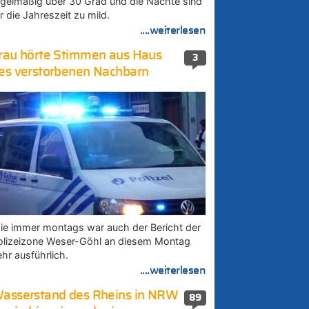
egelmäßig über 30 Grad und die Nächte sind
r die Jahreszeit zu mild.
....weiterlesen
rau hörte Stimmen aus Haus
3
es verstorbenen Nachbarn
ie immer montags war auch der Bericht der
olizeizone Weser-Göhl an diesem Montag
ehr ausführlich.
....weiterlesen
asserstand des Rheins in NRW
89