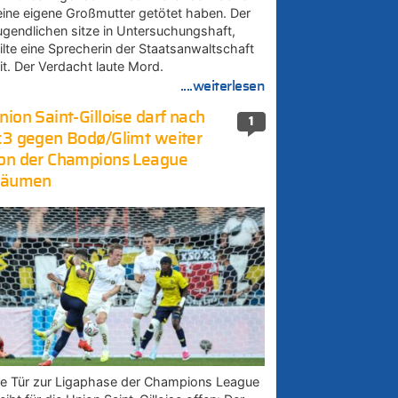
eine eigene Großmutter getötet haben. Der
ugendlichen sitze in Untersuchungshaft,
eilte eine Sprecherin der Staatsanwaltschaft
it. Der Verdacht laute Mord.
....weiterlesen
nion Saint-Gilloise darf nach
1
:3 gegen Bodø/Glimt weiter
on der Champions League
räumen
ie Tür zur Ligaphase der Champions League