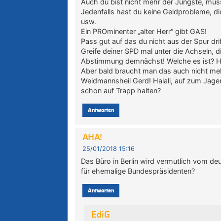
Auch du bist nicht mehr der Jüngste, mus
Jedenfalls hast du keine Geldprobleme, d
usw.
Ein PROminenter „alter Herr“ gibt GAS!
Pass gut auf das du nicht aus der Spur drif
Greife deiner SPD mal unter die Achseln, 
Abstimmung demnächst! Welche es ist? Hab
Aber bald braucht man das auch nicht me
Weidmannsheil Gerd! Halali, auf zum Jagen!
schon auf Trapp halten?
Antworten
AHA!
25/01/2018 15:16
Das Büro in Berlin wird vermutlich vom deu
für ehemalige Bundespräsidenten?
Antworten
EdiG