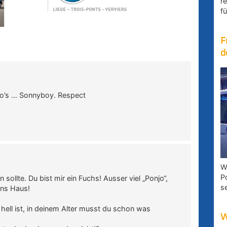
r
fü
F
d
to’s … Sonnyboy. Respect
W
P
 sollte. Du bist mir ein Fuchs! Ausser viel „Ponjo“,
s
 ins Haus!
 hell ist, in deinem Alter musst du schon was
W