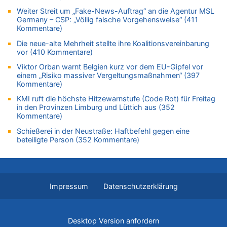
Zurück an den Rhein: Hendrich wechselt zum 1. FC Köln
Weiter Streit um „Fake-News-Auftrag“ an die Agentur MSL
08.08.2026 - 11:39 von Dax zu
Germany – CSP: „Völlig falsche Vorgehensweise“ (411
In Belgien missachten zwei von drei Autofahrern das
Kommentare)
Tempolimit in 30er-Zonen – Untersuchung von Vias
Die neue-alte Mehrheit stellte ihre Koalitionsvereinbarung
08.08.2026 - 11:08 von Hans zu
vor (410 Kommentare)
Aachen ab 11. August wieder Mekka des Pferdesports –
Viktor Orban warnt Belgien kurz vor dem EU-Gipfel vor
Belgien setzt bei Reit-WM auf starke Springreiter
einem „Risiko massiver Vergeltungsmaßnahmen“ (397
08.08.2026 - 10:21 von Hugo Egon Bernhard von Sinnen zu
Kommentare)
In Belgien missachten zwei von drei Autofahrern das
KMI ruft die höchste Hitzewarnstufe (Code Rot) für Freitag
Tempolimit in 30er-Zonen – Untersuchung von Vias
in den Provinzen Limburg und Lüttich aus (352
Kommentare)
08.08.2026 - 10:07 von Hugo Egon Bernhard von Sinnen zu
Wie kam es zur Ceuta-Krise?
Schießerei in der Neustraße: Haftbefehl gegen eine
beteiligte Person (352 Kommentare)
08.08.2026 - 09:27 von Ermitler zu
Eschweiler: 16-Jähriger soll seine Oma ermordet haben
08.08.2026 - 09:24 von Ermitler zu
Mehrere Menschen in Londons City niedergestochen
Impressum
Datenschutzerklärung
08.08.2026 - 09:20 von Ermitler zu
AS Eupen: „Keiner weiß, wohin die Reise geht…“
08.08.2026 - 09:02 von Detlef zu
Desktop Version anfordern
In Belgien missachten zwei von drei Autofahrern das