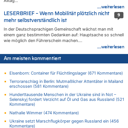
Alltag…
Belgier knackt Jackpot bei Lotterie EuroMillions und gewinnt
....weiterlesen
mehr als 111 Millionen €
LESERBRIEF – Wenn Mobilität plötzlich nicht
9
08.08.2026 - 14:47 von Peer Wermuth zu
mehr selbstverständlich ist
Leipzig, Mechernich und die Frage: Wer steckt hinter den
In der Deutschsprachigen Gemeinschaft wächst man mit
Drohnen mit Strengstoff? War es Russland?
einem ganz bestimmten Gedanken auf: Hauptsache so schnell
08.08.2026 - 14:29 von Achso Dax zu
wie möglich den Führerschein machen….
In Belgien missachten zwei von drei Autofahrern das
....weiterlesen
Tempolimit in 30er-Zonen – Untersuchung von Vias
08.08.2026 - 13:23 von Hugo Egon Bernhard von Sinnen zu
Am meisten kommentiert
Leipzig, Mechernich und die Frage: Wer steckt hinter den
Drohnen mit Strengstoff? War es Russland?
Elsenborn: Container für Flüchtlingslager (671 Kommentare)
08.08.2026 - 13:03 von WK zu
Terroranschlag in Berlin: Mutmaßlicher Attentäter in Mailand
Kollision zwischen Autofahrer und Radfahrer an RAVeL-Weg
erschossen (581 Kommentare)
08.08.2026 - 12:56 von WK zu
Hunderttausende Menschen in der Ukraine sind in Not –
Wasserstand des Rheins in NRW so niedrig wie noch nie
Selenskyj fordert Verzicht auf Öl und Gas aus Russland (521
08.08.2026 - 12:29 von WK zu
Kommentare)
In Belgien missachten zwei von drei Autofahrern das
Nathalie Wimmer (474 Kommentare)
Tempolimit in 30er-Zonen – Untersuchung von Vias
Ukraine setzt Marschflugkörper gegen Russland ein (456
08.08.2026 - 12:01 von Hugo Egon Bernhard von Sinnen zu
Kommentare)