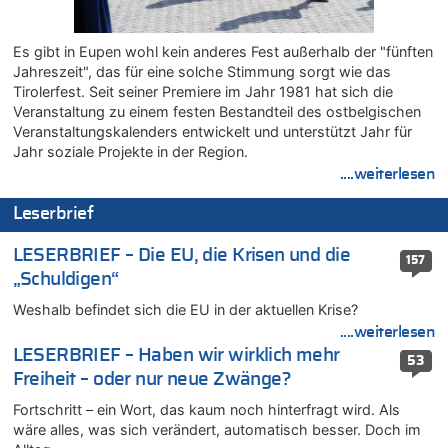
mehr als 111 Millionen €
08.08.2026 - 17:45 von Der Alte zu
Es gibt in Eupen wohl kein anderes Fest außerhalb der "fünften
Zwölf Jahre nach Aachener Bankraub: 70-Jähriger gefasst
Jahreszeit", das für eine solche Stimmung sorgt wie das
08.08.2026 - 17:43 von Der Alte zu
Tirolerfest. Seit seiner Premiere im Jahr 1981 hat sich die
Leipzig, Mechernich und die Frage: Wer steckt hinter den
Veranstaltung zu einem festen Bestandteil des ostbelgischen
Drohnen mit Strengstoff? War es Russland?
Veranstaltungskalenders entwickelt und unterstützt Jahr für
08.08.2026 - 17:16 von Bingo zu
Jahr soziale Projekte in der Region.
Zweite Hitzewelle in diesem Sommer ist jetzt amtlich
....weiterlesen
08.08.2026 - 16:20 von Russentrolle zu
Leserbrief
Leipzig, Mechernich und die Frage: Wer steckt hinter den
Drohnen mit Strengstoff? War es Russland?
LESERBRIEF – Die EU, die Krisen und die
157
08.08.2026 - 15:34 von JoKrings zu
„Schuldigen“
Leipzig, Mechernich und die Frage: Wer steckt hinter den
Drohnen mit Strengstoff? War es Russland?
Weshalb befindet sich die EU in der aktuellen Krise?
08.08.2026 - 15:32 von 5/11 zu
....weiterlesen
Mehrere Menschen in Londons City niedergestochen
LESERBRIEF – Haben wir wirklich mehr
53
08.08.2026 - 15:19 von Guido Scholzen zu
Freiheit – oder nur neue Zwänge?
Leipzig, Mechernich und die Frage: Wer steckt hinter den
Fortschritt – ein Wort, das kaum noch hinterfragt wird. Als
Drohnen mit Strengstoff? War es Russland?
wäre alles, was sich verändert, automatisch besser. Doch im
08.08.2026 - 14:54 von Alfons van Compernolle zu