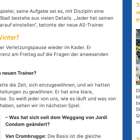
3
ieler, seine Aufgabe sei es, mit Disziplin eine
v
ßball bestehe aus vielen Details. „Jeder hat seinen
t
darauf einstellen“, betonte der neue AS-Trainer.
inter?
er Verletzungspause wieder im Kader. Er
erenz am Freitag auf die Fragen der anwesenden
m neuen Trainer?
tte die Zeit, sich einzugewöhnen, und wir hatten
D
stellungen zu gewöhnen. Er hat eine klare,
bl
se. So weiß jeder von uns, wie es läuft und was von
b
haben, sehen wir im nächsten Spiel.
D
Q
– Was hat sich seit dem Weggang von Jordi
v
Condom geändert?
Van Crombrugge:
Die Basis ist die gleiche