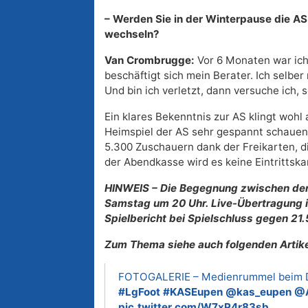
– Werden Sie in der Winterpause die A
wechseln?
Van Crombrugge:
Vor 6 Monaten war ich 
beschäftigt sich mein Berater. Ich selbe
Und bin ich verletzt, dann versuche ich, 
Ein klares Bekenntnis zur AS klingt woh
Heimspiel der AS sehr gespannt schauen
5.300 Zuschauern dank der Freikarten, di
der Abendkasse wird es keine Eintrittsk
HINWEIS – Die Begegnung zwischen de
Samstag um 20 Uhr. Live-Übertragung i
Spielbericht bei Spielschluss gegen 21.5
Zum Thema siehe auch folgenden Artikel
FOTOGALERIE – Medienrummel beim D
#LgFoot
#KASEupen
@kas_eupen
@A
pic.twitter.com/W7xP4r83sb