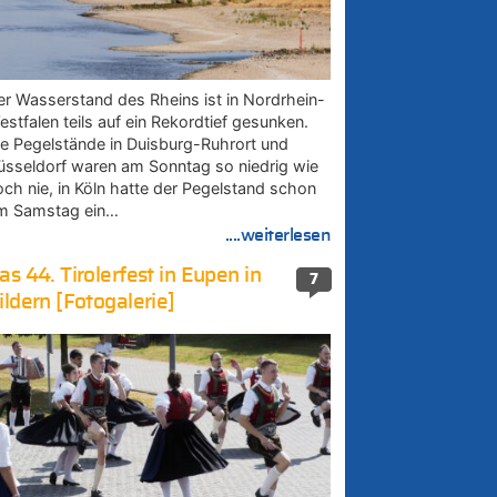
er Wasserstand des Rheins ist in Nordrhein-
estfalen teils auf ein Rekordtief gesunken.
ie Pegelstände in Duisburg-Ruhrort und
üsseldorf waren am Sonntag so niedrig wie
och nie, in Köln hatte der Pegelstand schon
m Samstag ein…
....weiterlesen
as 44. Tirolerfest in Eupen in
7
ildern [Fotogalerie]