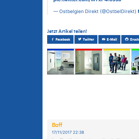
— Ostbelgien Direkt (@OstbelDirekt)
Jetzt Artikel teilen!
Facebook
Twitter
E-Mail
Druck
Boff
17/11/2017 22:38