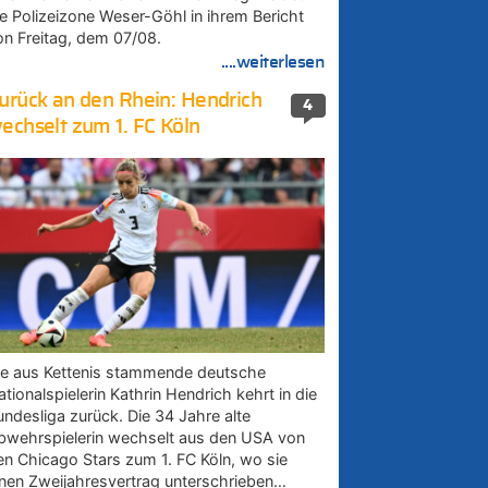
ie Polizeizone Weser-Göhl in ihrem Bericht
on Freitag, dem 07/08.
....weiterlesen
urück an den Rhein: Hendrich
4
echselt zum 1. FC Köln
ie aus Kettenis stammende deutsche
tionalspielerin Kathrin Hendrich kehrt in die
undesliga zurück. Die 34 Jahre alte
bwehrspielerin wechselt aus den USA von
en Chicago Stars zum 1. FC Köln, wo sie
inen Zweijahresvertrag unterschrieben…