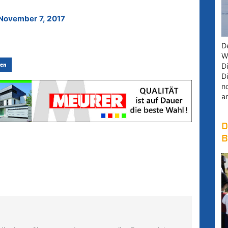
November 7, 2017
D
W
D
en
D
n
a
D
B