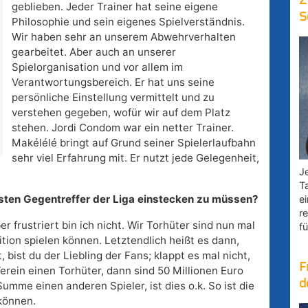
Z
geblieben. Jeder Trainer hat seine eigene
S
Philosophie und sein eigenes Spielverständnis.
Wir haben sehr an unserem Abwehrverhalten
gearbeitet. Aber auch an unserer
Spielorganisation und vor allem im
Verantwortungsbereich. Er hat uns seine
persönliche Einstellung vermittelt und zu
verstehen gegeben, wofür wir auf dem Platz
stehen. Jordi Condom war ein netter Trainer.
Makélélé bringt auf Grund seiner Spielerlaufbahn
sehr viel Erfahrung mit. Er nutzt jede Gelegenheit,
Je
T
meisten Gegentreffer der Liga einstecken zu müssen?
e
r
er frustriert bin ich nicht. Wir Torhüter sind nun mal
fü
sition spielen können. Letztendlich heißt es dann,
, bist du der Liebling der Fans; klappt es mal nicht,
F
Verein einen Torhüter, dann sind 50 Millionen Euro
d
Summe einen anderen Spieler, ist dies o.k. So ist die
können.