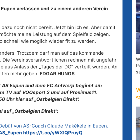
S Eupen verlassen und zu einem anderen Verein
dazu noch nicht bereit. Jetzt bin ich es. Aber damit
r möchte meine Leistung auf dem Spielfeld zeigen.
so schnell wie möglich wieder fit zu werden.
l anders. Trotzdem darf man auf das kommende
W
. Die Vereinsverantwortlichen rechnen mit ungefähr
P
e aus Anlass der „Tages der DG“ verteilt wurden. An
s
arten mehr geben.
EDGAR HUNGS
r AS Eupen und dem FC Antwerp beginnt am
W
m TV auf VOOsport 2 und auf Proximus11.
s
0 Uhr hier auf „Ostbelgien Direkt“.
 auf „Ostbelgien Direkt“:
ebüt von AS-Coach Claude Makékélé in Eupen.
S_Eupen
https://t.co/yWXlQPruyQ