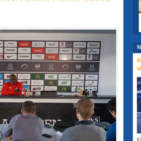
N
K
u
E