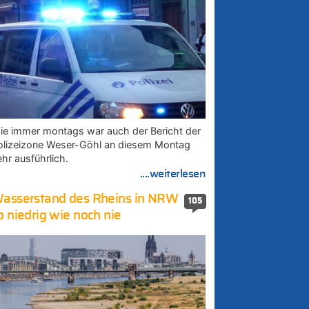
ie immer montags war auch der Bericht der
olizeizone Weser-Göhl an diesem Montag
ehr ausführlich.
....weiterlesen
asserstand des Rheins in NRW
105
o niedrig wie noch nie