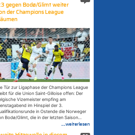
:3 gegen Bodø/Glimt weiter
on der Champions League
räumen
ie Tür zur Ligaphase der Champions League
eibt für die Union Saint-Gilloise offen: Der
elgische Vizemeister empfing am
ienstagabend im Hinspiel der 3.
ualifikationsrunde in Ostende die Norweger
on Bodø/Glimt, die in der letzten Saison…
....weiterlesen