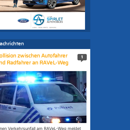
achrichten
ollision zwischen Autofahrer
1
nd Radfahrer an RAVeL-Weg
inen Verkehrsunfall am RAVeL-Weg meldet