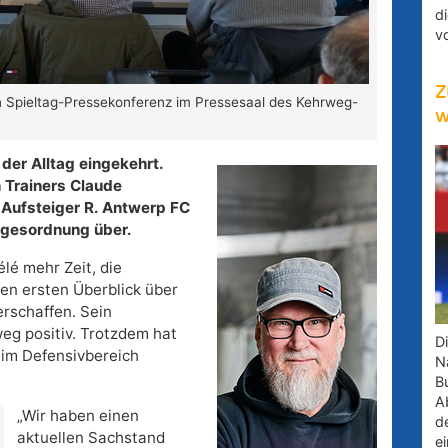
d
v
Z
en Spieltag-Pressekonferenz im Pressesaal des Kehrweg-
w
der Alltag eingekehrt.
 Trainers Claude
Aufsteiger R. Antwerp FC
agesordnung über.
lé mehr Zeit, die
en ersten Überblick über
rschaffen. Sein
eg positiv. Trotzdem hat
D
 im Defensivbereich
Na
B
A
„Wir haben einen
d
aktuellen Sachstand
e