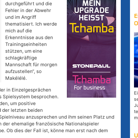
durchgeführt und die
Fehler in der Abwehr
E
und im Angriff
O
thematisiert. Ich werde
mich auf die
Erkenntnisse aus den
Trainingseinheiten
stützen, um eine
schlagkräftige
Mannschaft für morgen
aufzustellen“, so
Makélélé.
er in Einzelgesprächen
E
es Spielsystem besprochen.
s
den, um positive
J
 der letzten beiden
t
 Spielniveau anzusprechen und ihm seinen Platz und
m
h der ehemalige französische Nationalspieler
e. Ob dies der Fall ist, könne man erst nach dem
U