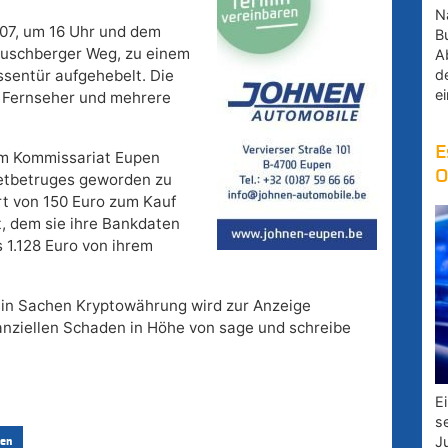
Na
07, um 16 Uhr und dem
B
Buschberger Weg, zu einem
A
d
sentür aufgehebelt. Die
e
 Fernseher und mehrere
E
 im Kommissariat Eupen
O
rnetbetruges geworden zu
rt von 150 Euro zum Kauf
t, dem sie ihre Bankdaten
s 1.128 Euro von ihrem
 in Sachen Kryptowährung wird zur Anzeige
anziellen Schaden in Höhe von sage und schreibe
E
s
J
en