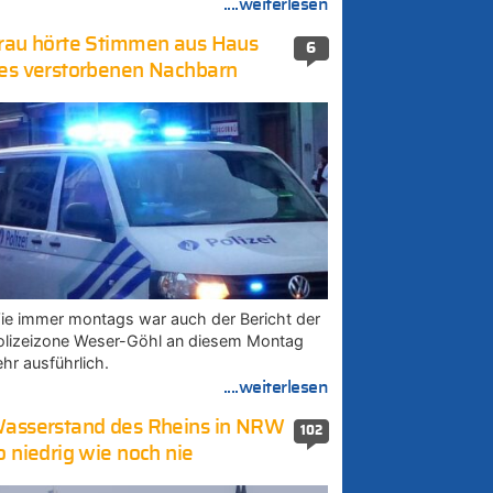
....weiterlesen
rau hörte Stimmen aus Haus
6
es verstorbenen Nachbarn
ie immer montags war auch der Bericht der
olizeizone Weser-Göhl an diesem Montag
ehr ausführlich.
....weiterlesen
asserstand des Rheins in NRW
102
o niedrig wie noch nie