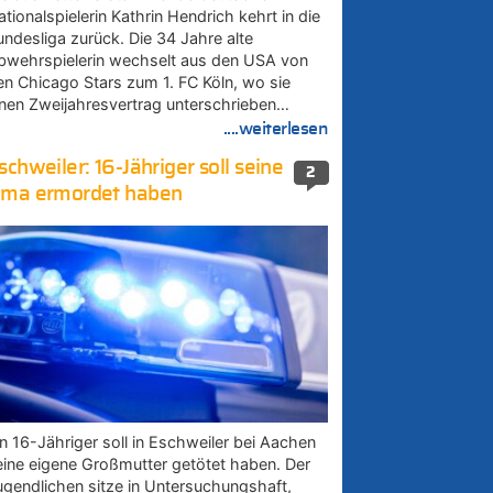
tionalspielerin Kathrin Hendrich kehrt in die
undesliga zurück. Die 34 Jahre alte
bwehrspielerin wechselt aus den USA von
en Chicago Stars zum 1. FC Köln, wo sie
inen Zweijahresvertrag unterschrieben…
....weiterlesen
schweiler: 16-Jähriger soll seine
2
ma ermordet haben
in 16-Jähriger soll in Eschweiler bei Aachen
eine eigene Großmutter getötet haben. Der
ugendlichen sitze in Untersuchungshaft,