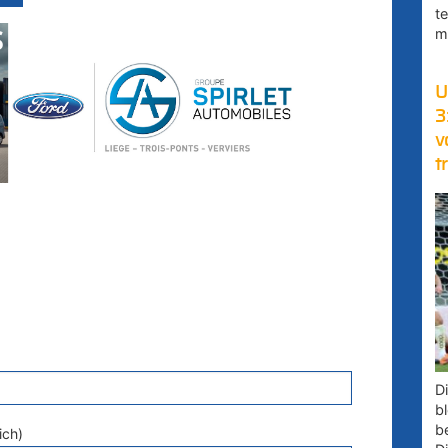
t
m
U
3
v
t
D
bl
b
ich)