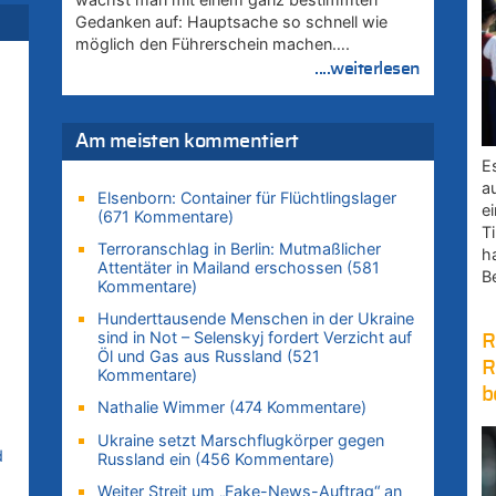
Gedanken auf: Hauptsache so schnell wie
möglich den Führerschein machen….
....weiterlesen
zt
Am meisten kommentiert
u
E
zt
a
Elsenborn: Container für Flüchtlingslager
e
(671 Kommentare)
Ti
Terroranschlag in Berlin: Mutmaßlicher
h
Attentäter in Mailand erschossen (581
uf
B
Kommentare)
Hunderttausende Menschen in der Ukraine
sind in Not – Selenskyj fordert Verzicht auf
R
Öl und Gas aus Russland (521
R
Kommentare)
b
Nathalie Wimmer (474 Kommentare)
Ukraine setzt Marschflugkörper gegen
d
Russland ein (456 Kommentare)
Weiter Streit um „Fake-News-Auftrag“ an