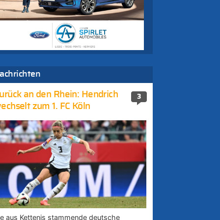
achrichten
urück an den Rhein: Hendrich
3
echselt zum 1. FC Köln
ie aus Kettenis stammende deutsche