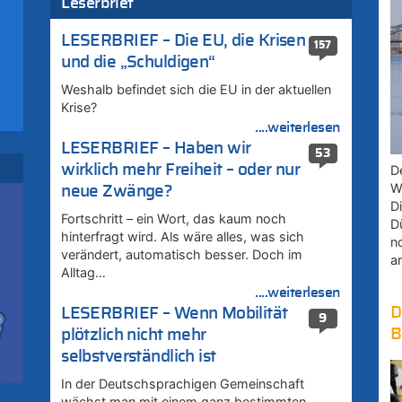
Leserbrief
LESERBRIEF – Die EU, die Krisen
157
und die „Schuldigen“
Weshalb befindet sich die EU in der aktuellen
Krise?
....weiterlesen
LESERBRIEF – Haben wir
53
wirklich mehr Freiheit – oder nur
D
W
neue Zwänge?
ik
D
i
Fortschritt – ein Wort, das kaum noch
D
hinterfragt wird. Als wäre alles, was sich
n
verändert, automatisch besser. Doch im
a
ik
Alltag…
i
....weiterlesen
D
LESERBRIEF – Wenn Mobilität
9
B
plötzlich nicht mehr
ik
selbstverständlich ist
i
In der Deutschsprachigen Gemeinschaft
wächst man mit einem ganz bestimmten