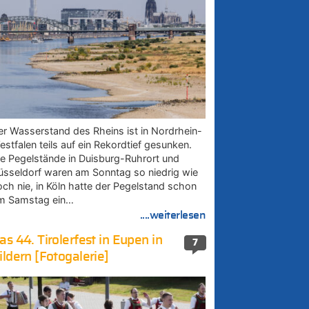
er Wasserstand des Rheins ist in Nordrhein-
estfalen teils auf ein Rekordtief gesunken.
ie Pegelstände in Duisburg-Ruhrort und
üsseldorf waren am Sonntag so niedrig wie
och nie, in Köln hatte der Pegelstand schon
m Samstag ein…
....weiterlesen
as 44. Tirolerfest in Eupen in
7
ildern [Fotogalerie]