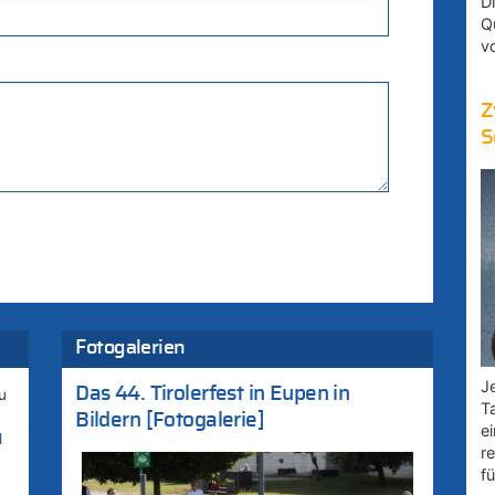
D
Q
v
Z
S
Fotogalerien
Je
Das 44. Tirolerfest in Eupen in
u
T
Bildern [Fotogalerie]
e
l
r
fü