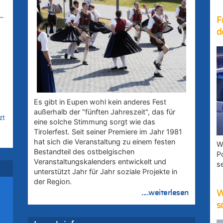
–
F
d
Es gibt in Eupen wohl kein anderes Fest
außerhalb der "fünften Jahreszeit", das für
zt
eine solche Stimmung sorgt wie das
Tirolerfest. Seit seiner Premiere im Jahr 1981
hat sich die Veranstaltung zu einem festen
W
Bestandteil des ostbelgischen
P
Veranstaltungskalenders entwickelt und
s
unterstützt Jahr für Jahr soziale Projekte in
der Region.
rd
....weiterlesen
W
s
zt