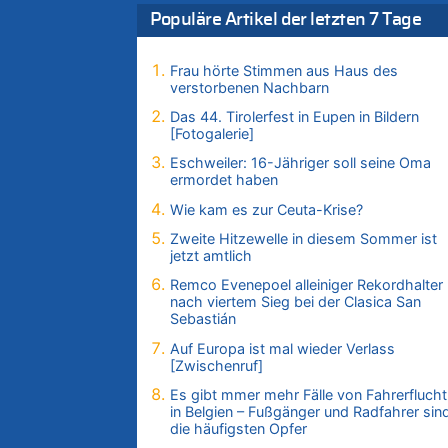
06.08.2026 - 21:27 von klar zu
Populäre Artikel der letzten 7 Tage
Mehrere Menschen in Londons City
niedergestochen
Frau hörte Stimmen aus Haus des
06.08.2026 - 21:19 von Ach zu
verstorbenen Nachbarn
Zweite Hitzewelle in diesem Sommer ist jet
amtlich
Das 44. Tirolerfest in Eupen in Bildern
[Fotogalerie]
06.08.2026 - 21:16 von michlaustderaffe z
Zweite Hitzewelle in diesem Sommer ist jet
Eschweiler: 16-Jähriger soll seine Oma
amtlich
ermordet haben
06.08.2026 - 21:14 von Ach zu
Wie kam es zur Ceuta-Krise?
Aachen ab 11. August wieder Mekka des
Zweite Hitzewelle in diesem Sommer ist
Pferdesports – Belgien setzt bei Reit-WM a
jetzt amtlich
starke Springreiter
Remco Evenepoel alleiniger Rekordhalter
06.08.2026 - 20:43 von 5/11 zu
nach viertem Sieg bei der Clasica San
Wasserstand des Rheins in NRW so niedrig
Sebastián
wie noch nie
Auf Europa ist mal wieder Verlass
06.08.2026 - 20:35 von Wolfgang2 zu
[Zwischenruf]
Zurück an den Rhein: Hendrich wechselt
Es gibt mmer mehr Fälle von Fahrerflucht
zum 1. FC Köln
in Belgien – Fußgänger und Radfahrer sin
06.08.2026 - 20:16 von Panda46 zu
die häufigsten Opfer
AS Eupen: „Keiner weiß, wohin die Reise