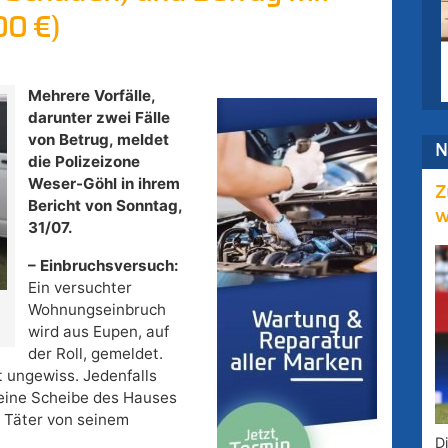
00 €)
Mehrere Vorfälle,
darunter zwei Fälle
von Betrug, meldet
N
die Polizeizone
Weser-Göhl in ihrem
Z
Bericht von Sonntag,
w
31/07.
– Einbruchsversuch:
Ein versuchter
Wohnungseinbruch
wird aus Eupen, auf
der Roll, gemeldet.
t ungewiss. Jedenfalls
 eine Scheibe des Hauses
r Täter von seinem
D