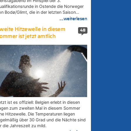
ienstagabend im Hinspiel der 3.
ualifikationsrunde in Ostende die Norweger
on Bodø/Glimt, die in der letzten Saison…
....weiterlesen
weite Hitzewelle in diesem
48
ommer ist jetzt amtlich
tzt ist es offiziell: Belgien erlebt in diesen
agen zum zweiten Mal in diesem Sommer
ine Hitzewelle. Die Temperaturen liegen
egelmäßig über 30 Grad und die Nächte sind
r die Jahreszeit zu mild.