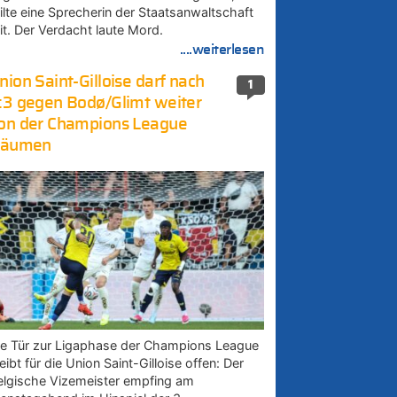
eilte eine Sprecherin der Staatsanwaltschaft
it. Der Verdacht laute Mord.
....weiterlesen
nion Saint-Gilloise darf nach
1
:3 gegen Bodø/Glimt weiter
on der Champions League
räumen
ie Tür zur Ligaphase der Champions League
eibt für die Union Saint-Gilloise offen: Der
elgische Vizemeister empfing am