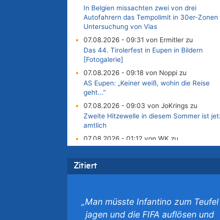
In Belgien missachten zwei von drei
Autofahrern das Tempolimit in 30er-Zonen 
Untersuchung von Vias
07.08.2026 - 09:31 von Ermitler zu
Das 44. Tirolerfest in Eupen in Bildern
[Fotogalerie]
07.08.2026 - 09:18 von Noppi zu
AS Eupen: „Keiner weiß, wohin die Reise
geht…“
07.08.2026 - 09:03 von JoKrings zu
Zweite Hitzewelle in diesem Sommer ist jet
amtlich
07.08.2026 - 01:12 von WK zu
Warum die Waldbrände in Frankreich und
Spanien Rekorde brechen [Fragen &
Zitiert
Antworten]
07.08.2026 - 01:03 von Hugo Egon Bernha
von Sinnen zu
„Man müsste Infantino zum Teufel
Zweite Hitzewelle in diesem Sommer ist jet
amtlich
jagen und die FIFA auflösen und