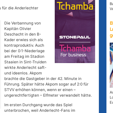
B
s für die Anderlechter
V
Die Verbannung von
B
Kapitän Olivier
L
Deschacht in den B-
g
Kader erwies sich als
kontraproduktiv. Auch
bei der 0:1-Niederlage
am Freitag im Stadion
Staaien in Sint-Truiden
wirkte Anderlecht saft-
und ideenlos. Akpom
brachte die Gastgeber in der 42. Minute in
Führung. Später hätte Akpom sogar auf 2:0 für
STVV erhöhen können, wenn er einen –
A
ungerechtfertigten – Elfmeter verwandelt hätte.
Lo
E
Im ersten Durchgang wurde das Spiel
unterbrochen, weil Anderlecht-Fans im