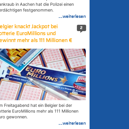
ankraub in Aachen hat die Polizei einen
erdächtigen festgenommen.
....weiterlesen
elgier knackt Jackpot bei
2
otterie EuroMillions und
ewinnt mehr als 111 Millionen €
m Freitagabend hat ein Belgier bei der
tterie EuroMillions mehr als 111 Millionen
uro gewonnen.
....weiterlesen