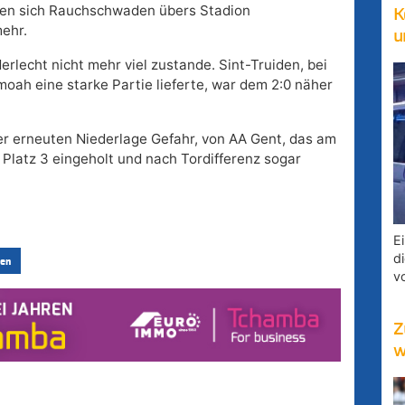
gen sich Rauchschwaden übers Stadion
K
mehr.
u
erlecht nicht mehr viel zustande. Sint-Truiden, bei
ah eine starke Partie lieferte, war dem 2:0 näher
ser erneuten Niederlage Gefahr, von AA Gent, das am
latz 3 eingeholt und nach Tordifferenz sogar
E
d
en
v
Z
w