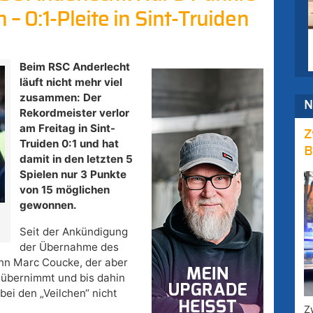
 – 0:1-Pleite in Sint-Truiden
Beim RSC Anderlecht
läuft nicht mehr viel
zusammen: Der
N
Rekordmeister verlor
am Freitag in Sint-
Z
Truiden 0:1 und hat
B
damit in den letzten 5
Spielen nur 3 Punkte
von 15 möglichen
gewonnen.
Seit der Ankündigung
der Übernahme des
n Marc Coucke, der aber
l übernimmt und bis dahin
bei den „Veilchen“ nicht
Z