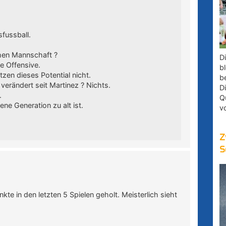
sfussball.
chen Mannschaft ?
D
ie Offensive.
bl
en dieses Potential nicht.
b
verändert seit Martinez ? Nichts.
D
.
Q
ne Generation zu alt ist.
v
Z
S
te in den letzten 5 Spielen geholt. Meisterlich sieht