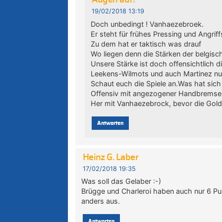
Augen auf!
19/02/2018 13:19
Doch unbedingt ! Vanhaezebroek.
Er steht für frühes Pressing und Angriff
Zu dem hat er taktisch was drauf
Wo liegen denn die Stärken der belgis
Unsere Stärke ist doch offensichtlich d
Leekens-Wilmots und auch Martinez nutz
Schaut euch die Spiele an.Was hat sich 
Offensiv mit angezogener Handbremse
Her mit Vanhaezebrock, bevor die Golde
Antworten
Heinz G. Laber
17/02/2018 19:35
Was soll das Gelaber :-)
Brügge und Charleroi haben auch nur 6 Punk
anders aus.
Antworten