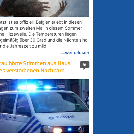
tzt ist es offiziell: Belgien erlebt in diesen
agen zum zweiten Mal in diesem Sommer
ine Hitzewelle. Die Temperaturen liegen
egelmäßig über 30 Grad und die Nächte sind
r die Jahreszeit zu mild.
....weiterlesen
rau hörte Stimmen aus Haus
6
es verstorbenen Nachbarn