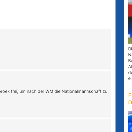
D
Na
B
A
d
e
broek frei, um nach der WM die Nationalmannschaft zu
E
O