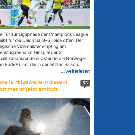
ie Tür zur Ligaphase der Champions League
eibt für die Union Saint-Gilloise offen: Der
elgische Vizemeister empfing am
ienstagabend im Hinspiel der 3.
ualifikationsrunde in Ostende die Norweger
on Bodø/Glimt, die in der letzten Saison…
....weiterlesen
weite Hitzewelle in diesem
55
ommer ist jetzt amtlich