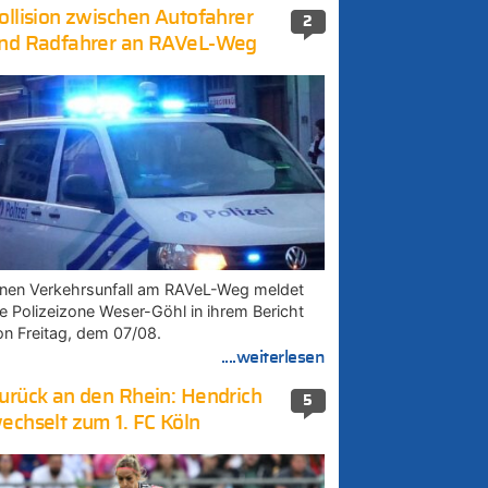
ollision zwischen Autofahrer
2
nd Radfahrer an RAVeL-Weg
inen Verkehrsunfall am RAVeL-Weg meldet
ie Polizeizone Weser-Göhl in ihrem Bericht
on Freitag, dem 07/08.
....weiterlesen
urück an den Rhein: Hendrich
5
echselt zum 1. FC Köln