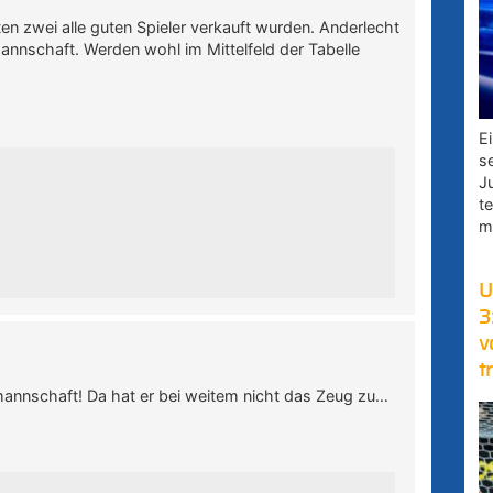
ten zwei alle guten Spieler verkauft wurden. Anderlecht
Mannschaft. Werden wohl im Mittelfeld der Tabelle
E
s
J
t
m
U
3
v
t
lmannschaft! Da hat er bei weitem nicht das Zeug zu…