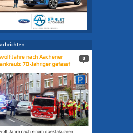
achrichten
wölf Jahre nach Aachener
0
ankraub: 70-Jähriger gefasst
wölf Jahre nach einem spektakulären