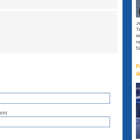
Je
T
e
r
fü
F
d
ich)