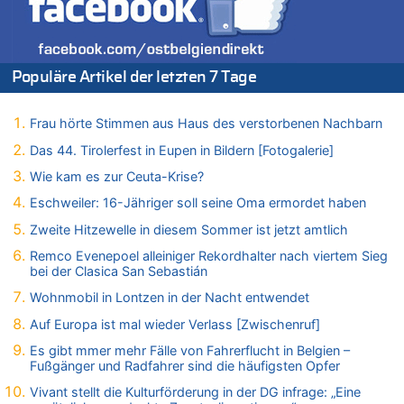
Zweite Hitzewelle in diesem Sommer ist jetzt amtlich
06.08.2026 - 17:21 von Dax zu
Zweite Hitzewelle in diesem Sommer ist jetzt amtlich
06.08.2026 - 17:01 von Wahlstimme? zu
Populäre Artikel der letzten 7 Tage
FIFA-Spitze demonstriert Einigkeit trotz Kritik und neuer
Vorwürfe gegen Präsident Gianni Infantino
Frau hörte Stimmen aus Haus des verstorbenen Nachbarn
06.08.2026 - 16:53 von Frage zu
Zweite Hitzewelle in diesem Sommer ist jetzt amtlich
Das 44. Tirolerfest in Eupen in Bildern [Fotogalerie]
06.08.2026 - 16:39 von Noah Parmentier zu
Wie kam es zur Ceuta-Krise?
Zweite Hitzewelle in diesem Sommer ist jetzt amtlich
Eschweiler: 16-Jähriger soll seine Oma ermordet haben
06.08.2026 - 16:36 von Noah Parmentier zu
Zweite Hitzewelle in diesem Sommer ist jetzt amtlich
Zweite Hitzewelle in diesem Sommer ist jetzt amtlich
Remco Evenepoel alleiniger Rekordhalter nach viertem Sieg
06.08.2026 - 16:10 von Dax zu
bei der Clasica San Sebastián
Wasserstand des Rheins in NRW so niedrig wie noch nie
Wohnmobil in Lontzen in der Nacht entwendet
06.08.2026 - 15:51 von SuperBoy zu
Eschweiler: 16-Jähriger soll seine Oma ermordet haben
Auf Europa ist mal wieder Verlass [Zwischenruf]
06.08.2026 - 15:42 von PvD zu
Es gibt mmer mehr Fälle von Fahrerflucht in Belgien –
Mehrere Menschen in Londons City niedergestochen
Fußgänger und Radfahrer sind die häufigsten Opfer
06.08.2026 - 15:42 von Dax zu
Vivant stellt die Kulturförderung in der DG infrage: „Eine