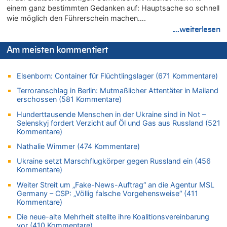
Zweite Hitzewelle in diesem Sommer ist jetzt amtlich
einem ganz bestimmten Gedanken auf: Hauptsache so schnell
wie möglich den Führerschein machen….
06.08.2026 - 12:13 von Dax zu
....weiterlesen
Zweite Hitzewelle in diesem Sommer ist jetzt amtlich
06.08.2026 - 12:13 von Heinz F. zu
Am meisten kommentiert
Mehrere Menschen in Londons City niedergestochen
06.08.2026 - 12:13 von Hugo Egon Bernhard von Sinnen zu
Elsenborn: Container für Flüchtlingslager (671 Kommentare)
Zweite Hitzewelle in diesem Sommer ist jetzt amtlich
Terroranschlag in Berlin: Mutmaßlicher Attentäter in Mailand
06.08.2026 - 12:08 von Medium zu
erschossen (581 Kommentare)
Frau hörte Stimmen aus Haus des verstorbenen Nachbarn
Hunderttausende Menschen in der Ukraine sind in Not –
06.08.2026 - 11:52 von Hubert F. zu
Selenskyj fordert Verzicht auf Öl und Gas aus Russland (521
Zweite Hitzewelle in diesem Sommer ist jetzt amtlich
Kommentare)
06.08.2026 - 11:46 von Ermitler zu
Nathalie Wimmer (474 Kommentare)
Zweite Hitzewelle in diesem Sommer ist jetzt amtlich
Ukraine setzt Marschflugkörper gegen Russland ein (456
06.08.2026 - 11:42 von Willi Müller zu
Kommentare)
Eschweiler: 16-Jähriger soll seine Oma ermordet haben
Weiter Streit um „Fake-News-Auftrag“ an die Agentur MSL
06.08.2026 - 11:35 von ne Hondsjong zu
Germany – CSP: „Völlig falsche Vorgehensweise“ (411
Zweite Hitzewelle in diesem Sommer ist jetzt amtlich
Kommentare)
06.08.2026 - 11:11 von Dax zu
Die neue-alte Mehrheit stellte ihre Koalitionsvereinbarung
Wie kam es zur Ceuta-Krise?
vor (410 Kommentare)