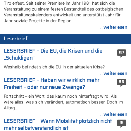
Tirolerfest. Seit seiner Premiere im Jahr 1981 hat sich die
06.08.2026 - 16:10 von Dax zu
Veranstaltung zu einem festen Bestandteil des ostbelgischen
Wasserstand des Rheins in NRW so niedrig wie noch nie
Veranstaltungskalenders entwickelt und unterstützt Jahr für
06.08.2026 - 15:51 von SuperBoy zu
Jahr soziale Projekte in der Region.
Eschweiler: 16-Jähriger soll seine Oma ermordet haben
....weiterlesen
06.08.2026 - 15:42 von PvD zu
Leserbrief
Mehrere Menschen in Londons City niedergestochen
06.08.2026 - 15:42 von Dax zu
LESERBRIEF – Die EU, die Krisen und die
157
Zweite Hitzewelle in diesem Sommer ist jetzt amtlich
„Schuldigen“
06.08.2026 - 15:27 von ne Hondsjong zu
Weshalb befindet sich die EU in der aktuellen Krise?
Zweite Hitzewelle in diesem Sommer ist jetzt amtlich
....weiterlesen
06.08.2026 - 14:57 von Hugo Egon Bernhard von Sinnen zu
LESERBRIEF – Haben wir wirklich mehr
53
Zweite Hitzewelle in diesem Sommer ist jetzt amtlich
Freiheit – oder nur neue Zwänge?
06.08.2026 - 14:51 von Ostbelgien Direkt zu
Fortschritt – ein Wort, das kaum noch hinterfragt wird. Als
Zurück an den Rhein: Hendrich wechselt zum 1. FC Köln
wäre alles, was sich verändert, automatisch besser. Doch im
06.08.2026 - 14:46 von Hugo Egon Bernhard von Sinnen zu
Alltag…
Frau hörte Stimmen aus Haus des verstorbenen Nachbarn
....weiterlesen
06.08.2026 - 14:44 von Coralie zu
LESERBRIEF – Wenn Mobilität plötzlich nicht
9
Zweite Hitzewelle in diesem Sommer ist jetzt amtlich
mehr selbstverständlich ist