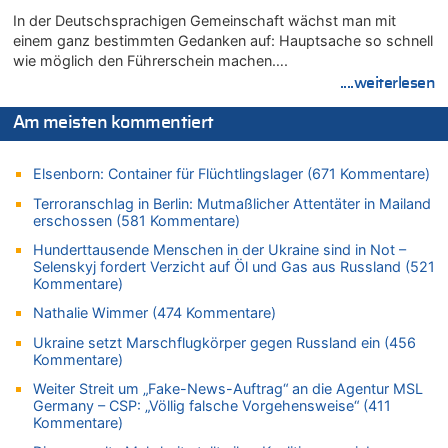
06.08.2026 - 14:41 von Coralie zu
In der Deutschsprachigen Gemeinschaft wächst man mit
Zweite Hitzewelle in diesem Sommer ist jetzt amtlich
einem ganz bestimmten Gedanken auf: Hauptsache so schnell
06.08.2026 - 14:26 von Hugo Egon Bernhard von Sinnen zu
wie möglich den Führerschein machen….
Zweite Hitzewelle in diesem Sommer ist jetzt amtlich
....weiterlesen
06.08.2026 - 14:11 von Dax zu
Zweite Hitzewelle in diesem Sommer ist jetzt amtlich
Am meisten kommentiert
06.08.2026 - 14:11 von Wolfgang zu
Zurück an den Rhein: Hendrich wechselt zum 1. FC Köln
Elsenborn: Container für Flüchtlingslager (671 Kommentare)
06.08.2026 - 13:59 von Chips zu
Terroranschlag in Berlin: Mutmaßlicher Attentäter in Mailand
Wasserstand des Rheins in NRW so niedrig wie noch nie
erschossen (581 Kommentare)
06.08.2026 - 13:53 von Frage an den Hondsjong zu
Hunderttausende Menschen in der Ukraine sind in Not –
Zweite Hitzewelle in diesem Sommer ist jetzt amtlich
Selenskyj fordert Verzicht auf Öl und Gas aus Russland (521
Kommentare)
06.08.2026 - 13:34 von Zeitzeuge zu
Nathalie Wimmer (474 Kommentare)
Wasserstand des Rheins in NRW so niedrig wie noch nie
06.08.2026 - 13:27 von Hubert F. zu
Ukraine setzt Marschflugkörper gegen Russland ein (456
Kommentare)
Wasserstand des Rheins in NRW so niedrig wie noch nie
Weiter Streit um „Fake-News-Auftrag“ an die Agentur MSL
06.08.2026 - 13:20 von Speck für die Mâuse zu
Germany – CSP: „Völlig falsche Vorgehensweise“ (411
FIFA-Spitze demonstriert Einigkeit trotz Kritik und neuer
Kommentare)
Vorwürfe gegen Präsident Gianni Infantino