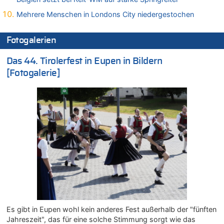
06.08.2026 - 18:29 von Zahlen zählen Fakten zu
Mehrere Menschen in Londons City niedergestochen
Zweite Hitzewelle in diesem Sommer ist jetzt amtlich
06.08.2026 - 17:51 von ne Hondsjong zu
Fotogalerien
Zweite Hitzewelle in diesem Sommer ist jetzt amtlich
06.08.2026 - 17:24 von Dax zu
Das 44. Tirolerfest in Eupen in Bildern
Zweite Hitzewelle in diesem Sommer ist jetzt amtlich
[Fotogalerie]
06.08.2026 - 17:23 von Hans L. zu
Zweite Hitzewelle in diesem Sommer ist jetzt amtlich
06.08.2026 - 17:21 von Dax zu
Zweite Hitzewelle in diesem Sommer ist jetzt amtlich
06.08.2026 - 17:01 von Wahlstimme? zu
FIFA-Spitze demonstriert Einigkeit trotz Kritik und neuer
Vorwürfe gegen Präsident Gianni Infantino
06.08.2026 - 16:53 von Frage zu
Zweite Hitzewelle in diesem Sommer ist jetzt amtlich
06.08.2026 - 16:39 von Noah Parmentier zu
Zweite Hitzewelle in diesem Sommer ist jetzt amtlich
Es gibt in Eupen wohl kein anderes Fest außerhalb der "fünften
06.08.2026 - 16:36 von Noah Parmentier zu
Jahreszeit", das für eine solche Stimmung sorgt wie das
Zweite Hitzewelle in diesem Sommer ist jetzt amtlich