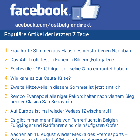
06.08.2026 - 21:19 von Ach zu
Zweite Hitzewelle in diesem Sommer ist jetzt amtlich
06.08.2026 - 21:16 von michlaustderaffe zu
Zweite Hitzewelle in diesem Sommer ist jetzt amtlich
Populäre Artikel der letzten 7 Tage
06.08.2026 - 21:14 von Ach zu
Aachen ab 11. August wieder Mekka des Pferdesports –
Belgien setzt bei Reit-WM auf starke Springreiter
Frau hörte Stimmen aus Haus des verstorbenen Nachbarn
06.08.2026 - 20:43 von 5/11 zu
Das 44. Tirolerfest in Eupen in Bildern [Fotogalerie]
Wasserstand des Rheins in NRW so niedrig wie noch nie
Eschweiler: 16-Jähriger soll seine Oma ermordet haben
06.08.2026 - 20:35 von Wolfgang2 zu
Zurück an den Rhein: Hendrich wechselt zum 1. FC Köln
Wie kam es zur Ceuta-Krise?
06.08.2026 - 20:16 von Panda46 zu
Zweite Hitzewelle in diesem Sommer ist jetzt amtlich
AS Eupen: „Keiner weiß, wohin die Reise geht…“
Remco Evenepoel alleiniger Rekordhalter nach viertem Sieg
06.08.2026 - 19:17 von Guido Scholzen zu
bei der Clasica San Sebastián
Zweite Hitzewelle in diesem Sommer ist jetzt amtlich
Auf Europa ist mal wieder Verlass [Zwischenruf]
06.08.2026 - 19:14 von JoKrings zu
Es gibt mmer mehr Fälle von Fahrerflucht in Belgien –
Zweite Hitzewelle in diesem Sommer ist jetzt amtlich
Fußgänger und Radfahrer sind die häufigsten Opfer
06.08.2026 - 18:40 von Ostbelgien Direkt zu
Aachen ab 11. August wieder Mekka des Pferdesports –
Felice Mazzu soll Cheftrainer der AS Eupen werden
Belgien setzt bei Reit-WM auf starke Springreiter