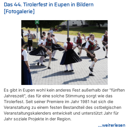
07.08.2026 - 13:20 von JoKrings zu
Das 44. Tirolerfest in Eupen in Bildern
In Belgien missachten zwei von drei Autofahrern das
[Fotogalerie]
Tempolimit in 30er-Zonen – Untersuchung von Vias
07.08.2026 - 13:04 von Kein Raser zu
In Belgien missachten zwei von drei Autofahrern das
Tempolimit in 30er-Zonen – Untersuchung von Vias
07.08.2026 - 13:01 von Experten? zu
In Belgien missachten zwei von drei Autofahrern das
Tempolimit in 30er-Zonen – Untersuchung von Vias
07.08.2026 - 12:43 von JoKrings zu
Zweite Hitzewelle in diesem Sommer ist jetzt amtlich
07.08.2026 - 12:31 von Fassungslos zu
In Belgien missachten zwei von drei Autofahrern das
Tempolimit in 30er-Zonen – Untersuchung von Vias
Es gibt in Eupen wohl kein anderes Fest außerhalb der "fünften
07.08.2026 - 11:31 von Zuhörer zu
Jahreszeit", das für eine solche Stimmung sorgt wie das
In Belgien missachten zwei von drei Autofahrern das
Tirolerfest. Seit seiner Premiere im Jahr 1981 hat sich die
Tempolimit in 30er-Zonen – Untersuchung von Vias
Veranstaltung zu einem festen Bestandteil des ostbelgischen
07.08.2026 - 11:23 von Dax zu
Veranstaltungskalenders entwickelt und unterstützt Jahr für
In Belgien missachten zwei von drei Autofahrern das
Jahr soziale Projekte in der Region.
Tempolimit in 30er-Zonen – Untersuchung von Vias
....weiterlesen