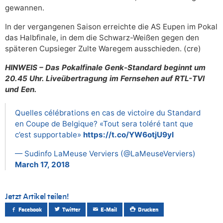
gewannen.
In der vergangenen Saison erreichte die AS Eupen im Pokal
das Halbfinale, in dem die Schwarz-Weißen gegen den
späteren Cupsieger Zulte Waregem ausschieden. (cre)
HINWEIS – Das Pokalfinale Genk-Standard beginnt um
20.45 Uhr. Liveübertragung im Fernsehen auf RTL-TVI
und Een.
Quelles célébrations en cas de victoire du Standard
en Coupe de Belgique? «Tout sera toléré tant que
c’est supportable»
https://t.co/YW6otjU9yI
— Sudinfo LaMeuse Verviers (@LaMeuseVerviers)
March 17, 2018
Jetzt Artikel teilen!
Facebook
Twitter
E-Mail
Drucken