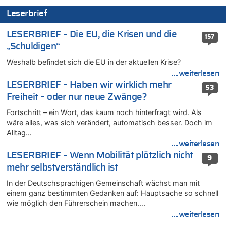
07.08.2026 - 11:20 von JoKrings zu
Leserbrief
In Belgien missachten zwei von drei Autofahrern das
Tempolimit in 30er-Zonen – Untersuchung von Vias
LESERBRIEF – Die EU, die Krisen und die
157
07.08.2026 - 11:15 von Dax zu
„Schuldigen“
Wie kam es zur Ceuta-Krise?
Weshalb befindet sich die EU in der aktuellen Krise?
07.08.2026 - 11:12 von Frage zu
Wasserstand des Rheins in NRW so niedrig wie noch nie
....weiterlesen
LESERBRIEF – Haben wir wirklich mehr
07.08.2026 - 10:29 von Soso zu
53
Freiheit – oder nur neue Zwänge?
Aachen ab 11. August wieder Mekka des Pferdesports –
Belgien setzt bei Reit-WM auf starke Springreiter
Fortschritt – ein Wort, das kaum noch hinterfragt wird. Als
07.08.2026 - 10:23 von Opa zu
wäre alles, was sich verändert, automatisch besser. Doch im
In Belgien missachten zwei von drei Autofahrern das
Alltag…
Tempolimit in 30er-Zonen – Untersuchung von Vias
....weiterlesen
07.08.2026 - 10:05 von Ostbelgien Direkt zu
LESERBRIEF – Wenn Mobilität plötzlich nicht
9
Soll Belgien Tempolimit auf Autobahnen erhöhen? – In
mehr selbstverständlich ist
Tschechien ab 2024 maximal 150 km/h erlaubt
In der Deutschsprachigen Gemeinschaft wächst man mit
07.08.2026 - 10:05 von N. A. Klar zu
einem ganz bestimmten Gedanken auf: Hauptsache so schnell
In Belgien missachten zwei von drei Autofahrern das
wie möglich den Führerschein machen….
Tempolimit in 30er-Zonen – Untersuchung von Vias
....weiterlesen
07.08.2026 - 09:31 von Ermitler zu