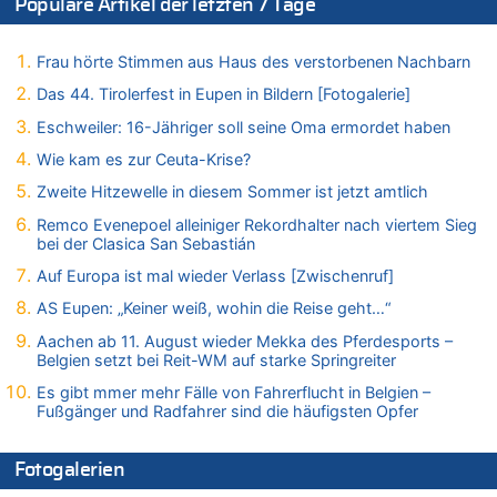
Populäre Artikel der letzten 7 Tage
Mark van Bommel offiziell als neuer Nationalcoach der Roten
Teufel vorgestellt: „Ist mir eine große Ehre“
Frau hörte Stimmen aus Haus des verstorbenen Nachbarn
07.08.2026 - 15:06 von Wolfgang2 zu
Kollision zwischen Autofahrer und Radfahrer an RAVeL-Weg
Das 44. Tirolerfest in Eupen in Bildern [Fotogalerie]
07.08.2026 - 14:35 von Vorfahrt zu
Eschweiler: 16-Jähriger soll seine Oma ermordet haben
In Belgien missachten zwei von drei Autofahrern das
Wie kam es zur Ceuta-Krise?
Tempolimit in 30er-Zonen – Untersuchung von Vias
Zweite Hitzewelle in diesem Sommer ist jetzt amtlich
07.08.2026 - 14:33 von Ostbelgien Direkt zu
Offiziell: Van Bommel wird Belgiens Nationaltrainer
Remco Evenepoel alleiniger Rekordhalter nach viertem Sieg
bei der Clasica San Sebastián
07.08.2026 - 13:39 von alter weißer mann zu
Zurück an den Rhein: Hendrich wechselt zum 1. FC Köln
Auf Europa ist mal wieder Verlass [Zwischenruf]
07.08.2026 - 13:39 von Ach zu
AS Eupen: „Keiner weiß, wohin die Reise geht…“
Aachen ab 11. August wieder Mekka des Pferdesports –
Aachen ab 11. August wieder Mekka des Pferdesports –
Belgien setzt bei Reit-WM auf starke Springreiter
Belgien setzt bei Reit-WM auf starke Springreiter
07.08.2026 - 13:31 von Guido Scholzen zu
Es gibt mmer mehr Fälle von Fahrerflucht in Belgien –
Wasserstand des Rheins in NRW so niedrig wie noch nie
Fußgänger und Radfahrer sind die häufigsten Opfer
07.08.2026 - 13:23 von JoKrings zu
In Belgien missachten zwei von drei Autofahrern das
Fotogalerien
Tempolimit in 30er-Zonen – Untersuchung von Vias