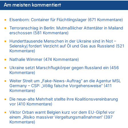
Das 44. Tirolerfest in Eupen in Bildern [Fotogalerie]
Am meisten kommentiert
07.08.2026 - 09:18 von Noppi zu
AS Eupen: „Keiner weiß, wohin die Reise geht…“
Elsenborn: Container für Flüchtlingslager (671 Kommentare)
07.08.2026 - 09:03 von JoKrings zu
Terroranschlag in Berlin: Mutmaßlicher Attentäter in Mailand
Zweite Hitzewelle in diesem Sommer ist jetzt amtlich
erschossen (581 Kommentare)
07.08.2026 - 01:12 von WK zu
Hunderttausende Menschen in der Ukraine sind in Not –
Warum die Waldbrände in Frankreich und Spanien Rekorde
Selenskyj fordert Verzicht auf Öl und Gas aus Russland (521
brechen [Fragen & Antworten]
Kommentare)
07.08.2026 - 01:03 von Hugo Egon Bernhard von Sinnen zu
Nathalie Wimmer (474 Kommentare)
Zweite Hitzewelle in diesem Sommer ist jetzt amtlich
Ukraine setzt Marschflugkörper gegen Russland ein (456
07.08.2026 - 00:50 von WK zu
Kommentare)
Wie kam es zur Ceuta-Krise?
Weiter Streit um „Fake-News-Auftrag“ an die Agentur MSL
07.08.2026 - 00:06 von 5/11 zu
Germany – CSP: „Völlig falsche Vorgehensweise“ (411
Kommentare)
Mehrere Menschen in Londons City niedergestochen
Die neue-alte Mehrheit stellte ihre Koalitionsvereinbarung
06.08.2026 - 23:53 von Foto Anneliese zu
vor (410 Kommentare)
Mehrere Menschen in Londons City niedergestochen
Viktor Orban warnt Belgien kurz vor dem EU-Gipfel vor
06.08.2026 - 23:25 von WK zu
einem „Risiko massiver Vergeltungsmaßnahmen“ (397
FIFA-Spitze demonstriert Einigkeit trotz Kritik und neuer
Kommentare)
Vorwürfe gegen Präsident Gianni Infantino