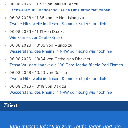
06.08.2026 - 11:42 von Willi Müller zu
Eschweiler: 16-Jähriger soll seine Oma ermordet haben
06.08.2026 - 11:35 von ne Hondsjong zu
Zweite Hitzewelle in diesem Sommer ist jetzt amtlich
06.08.2026 - 11:11 von Dax zu
Wie kam es zur Ceuta-Krise?
06.08.2026 - 10:39 von Mungo zu
Wasserstand des Rheins in NRW so niedrig wie noch nie
06.08.2026 - 10:34 von Ostbelgien Direkt zu
Tessa Wullaert knackt die 100-Tore-Marke für die Red Flames
06.08.2026 - 10:20 von Dax zu
Zweite Hitzewelle in diesem Sommer ist jetzt amtlich
06.08.2026 - 10:18 von Dax zu
Wasserstand des Rheins in NRW so niedrig wie noch nie
06.08.2026 - 10:17 von Richtig zu
Zitiert
Wasserstand des Rheins in NRW so niedrig wie noch nie
06.08.2026 - 10:16 von Dax zu
Wasserstand des Rheins in NRW so niedrig wie noch nie
„Man müsste Infantino zum Teufel jagen und die
06.08.2026 - 10:09 von Dax zu