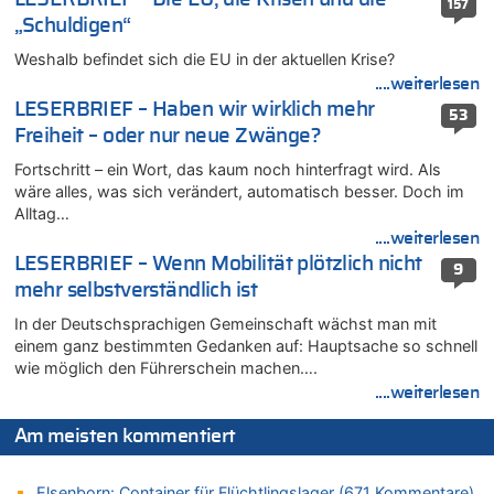
157
05.08.2026 - 19:40 von Mungo zu
„Schuldigen“
Es gibt mmer mehr Fälle von Fahrerflucht in Belgien –
Fußgänger und Radfahrer sind die häufigsten Opfer
Weshalb befindet sich die EU in der aktuellen Krise?
05.08.2026 - 19:34 von Mungo zu
....weiterlesen
Warum die Waldbrände in Frankreich und Spanien Rekorde
LESERBRIEF – Haben wir wirklich mehr
53
brechen [Fragen & Antworten]
Freiheit – oder nur neue Zwänge?
05.08.2026 - 19:21 von Hugo Egon Bernhard von Sinnen zu
Fortschritt – ein Wort, das kaum noch hinterfragt wird. Als
Mehrere Menschen in Londons City niedergestochen
wäre alles, was sich verändert, automatisch besser. Doch im
05.08.2026 - 19:17 von Pierre zu
Alltag…
Mehrere Menschen in Londons City niedergestochen
....weiterlesen
05.08.2026 - 19:16 von Mungo zu
LESERBRIEF – Wenn Mobilität plötzlich nicht
9
Zweite Hitzewelle in diesem Sommer ist jetzt amtlich
mehr selbstverständlich ist
05.08.2026 - 19:16 von Hugo Egon Bernhard von Sinnen zu
In der Deutschsprachigen Gemeinschaft wächst man mit
Wasserstand des Rheins in NRW so niedrig wie noch nie
einem ganz bestimmten Gedanken auf: Hauptsache so schnell
wie möglich den Führerschein machen….
05.08.2026 - 19:11 von Carine zu
Wie kam es zur Ceuta-Krise?
....weiterlesen
05.08.2026 - 19:09 von Carine zu
Am meisten kommentiert
Wie kam es zur Ceuta-Krise?
05.08.2026 - 18:55 von Der Patriot zu
Elsenborn: Container für Flüchtlingslager (671 Kommentare)