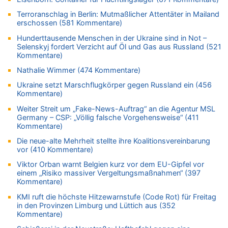
Wasserstand des Rheins in NRW so niedrig wie noch nie
Terroranschlag in Berlin: Mutmaßlicher Attentäter in Mailand
05.08.2026 - 18:35 von Der Patriot zu
erschossen (581 Kommentare)
Wasserstand des Rheins in NRW so niedrig wie noch nie
Hunderttausende Menschen in der Ukraine sind in Not –
05.08.2026 - 18:31 von Der Patriot zu
Selenskyj fordert Verzicht auf Öl und Gas aus Russland (521
Mehrere Menschen in Londons City niedergestochen
Kommentare)
05.08.2026 - 18:10 von Ach zu
Nathalie Wimmer (474 Kommentare)
Wasserstand des Rheins in NRW so niedrig wie noch nie
Ukraine setzt Marschflugkörper gegen Russland ein (456
05.08.2026 - 17:32 von Peter G zu
Kommentare)
Mehrere Menschen in Londons City niedergestochen
Weiter Streit um „Fake-News-Auftrag“ an die Agentur MSL
05.08.2026 - 17:19 von Chips zu
Germany – CSP: „Völlig falsche Vorgehensweise“ (411
Wasserstand des Rheins in NRW so niedrig wie noch nie
Kommentare)
05.08.2026 - 17:18 von Chips zu
Die neue-alte Mehrheit stellte ihre Koalitionsvereinbarung
Wasserstand des Rheins in NRW so niedrig wie noch nie
vor (410 Kommentare)
05.08.2026 - 17:05 von Dax zu
Viktor Orban warnt Belgien kurz vor dem EU-Gipfel vor
Wie kam es zur Ceuta-Krise?
einem „Risiko massiver Vergeltungsmaßnahmen“ (397
Kommentare)
05.08.2026 - 17:00 von Chips zu
KMI ruft die höchste Hitzewarnstufe (Code Rot) für Freitag
Wasserstand des Rheins in NRW so niedrig wie noch nie
in den Provinzen Limburg und Lüttich aus (352
05.08.2026 - 17:00 von Dax zu
Kommentare)
Wie kam es zur Ceuta-Krise?