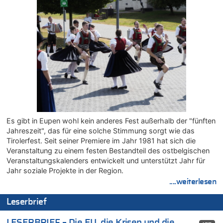
Wie kam es zur Ceuta-Krise?
05.08.2026 - 20:50 von Tierexperte zu
Aachen ab 11. August wieder Mekka des Pferdesports –
Belgien setzt bei Reit-WM auf starke Springreiter
05.08.2026 - 20:38 von Willi Müller zu
Mehrere Menschen in Londons City niedergestochen
05.08.2026 - 20:36 von Islam Experte zu
Mehrere Menschen in Londons City niedergestochen
05.08.2026 - 20:21 von Dax zu
Wasserstand des Rheins in NRW so niedrig wie noch nie
Es gibt in Eupen wohl kein anderes Fest außerhalb der "fünften
05.08.2026 - 20:19 von Dax zu
Jahreszeit", das für eine solche Stimmung sorgt wie das
Wasserstand des Rheins in NRW so niedrig wie noch nie
Tirolerfest. Seit seiner Premiere im Jahr 1981 hat sich die
05.08.2026 - 20:11 von Analise zu
Veranstaltung zu einem festen Bestandteil des ostbelgischen
Mehrere Menschen in Londons City niedergestochen
Veranstaltungskalenders entwickelt und unterstützt Jahr für
05.08.2026 - 19:57 von michlaustderaffe zu
Jahr soziale Projekte in der Region.
Zweite Hitzewelle in diesem Sommer ist jetzt amtlich
....weiterlesen
05.08.2026 - 19:50 von Pferd und Wagen zu
Leserbrief
Aachen ab 11. August wieder Mekka des Pferdesports –
Belgien setzt bei Reit-WM auf starke Springreiter
LESERBRIEF – Die EU, die Krisen und die