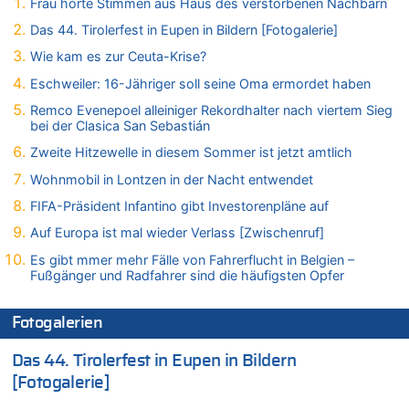
06.08.2026 - 00:22 von Peter S. zu
Frau hörte Stimmen aus Haus des verstorbenen Nachbarn
Wasserstand des Rheins in NRW so niedrig wie noch nie
Das 44. Tirolerfest in Eupen in Bildern [Fotogalerie]
06.08.2026 - 00:01 von Hugo Egon Bernhard von Sinnen zu
Wie kam es zur Ceuta-Krise?
Mehrere Menschen in Londons City niedergestochen
Eschweiler: 16-Jähriger soll seine Oma ermordet haben
05.08.2026 - 23:29 von Zuhörer zu
Wasserstand des Rheins in NRW so niedrig wie noch nie
Remco Evenepoel alleiniger Rekordhalter nach viertem Sieg
bei der Clasica San Sebastián
05.08.2026 - 22:35 von Chips zu
Wasserstand des Rheins in NRW so niedrig wie noch nie
Zweite Hitzewelle in diesem Sommer ist jetzt amtlich
05.08.2026 - 22:31 von Chips zu
Wohnmobil in Lontzen in der Nacht entwendet
Mehrere Menschen in Londons City niedergestochen
FIFA-Präsident Infantino gibt Investorenpläne auf
05.08.2026 - 22:18 von Kritisch denken zu
Auf Europa ist mal wieder Verlass [Zwischenruf]
Mehrere Menschen in Londons City niedergestochen
Es gibt mmer mehr Fälle von Fahrerflucht in Belgien –
05.08.2026 - 21:53 von Karli Dall zu
Fußgänger und Radfahrer sind die häufigsten Opfer
Mehrere Menschen in Londons City niedergestochen
05.08.2026 - 21:15 von Joseph Meyer zu
Fotogalerien
Wasserstand des Rheins in NRW so niedrig wie noch nie
05.08.2026 - 21:10 von Ahja zu
Das 44. Tirolerfest in Eupen in Bildern
Wasserstand des Rheins in NRW so niedrig wie noch nie
[Fotogalerie]
05.08.2026 - 21:05 von Oberstes Kommentargremium zu