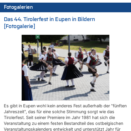
Drohnen mit Strengstoff? War es Russland?
Fotogalerien
08.08.2026 - 14:54 von Alfons van Compernolle zu
Belgier knackt Jackpot bei Lotterie EuroMillions und gewinnt
Das 44. Tirolerfest in Eupen in Bildern
mehr als 111 Millionen €
[Fotogalerie]
08.08.2026 - 14:47 von Peer Wermuth zu
Leipzig, Mechernich und die Frage: Wer steckt hinter den
Drohnen mit Strengstoff? War es Russland?
08.08.2026 - 14:29 von Achso Dax zu
In Belgien missachten zwei von drei Autofahrern das
Tempolimit in 30er-Zonen – Untersuchung von Vias
08.08.2026 - 13:23 von Hugo Egon Bernhard von Sinnen zu
Leipzig, Mechernich und die Frage: Wer steckt hinter den
Drohnen mit Strengstoff? War es Russland?
08.08.2026 - 13:03 von WK zu
Kollision zwischen Autofahrer und Radfahrer an RAVeL-Weg
08.08.2026 - 12:56 von WK zu
Es gibt in Eupen wohl kein anderes Fest außerhalb der "fünften
Wasserstand des Rheins in NRW so niedrig wie noch nie
Jahreszeit", das für eine solche Stimmung sorgt wie das
08.08.2026 - 12:29 von WK zu
Tirolerfest. Seit seiner Premiere im Jahr 1981 hat sich die
In Belgien missachten zwei von drei Autofahrern das
Veranstaltung zu einem festen Bestandteil des ostbelgischen
Tempolimit in 30er-Zonen – Untersuchung von Vias
Veranstaltungskalenders entwickelt und unterstützt Jahr für