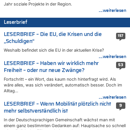
08.08.2026 - 12:01 von Hugo Egon Bernhard von Sinnen zu
Jahr soziale Projekte in der Region.
Zurück an den Rhein: Hendrich wechselt zum 1. FC Köln
....weiterlesen
08.08.2026 - 11:39 von Dax zu
Leserbrief
In Belgien missachten zwei von drei Autofahrern das
Tempolimit in 30er-Zonen – Untersuchung von Vias
LESERBRIEF – Die EU, die Krisen und die
157
08.08.2026 - 11:08 von Hans zu
„Schuldigen“
Aachen ab 11. August wieder Mekka des Pferdesports –
Belgien setzt bei Reit-WM auf starke Springreiter
Weshalb befindet sich die EU in der aktuellen Krise?
08.08.2026 - 10:21 von Hugo Egon Bernhard von Sinnen zu
....weiterlesen
In Belgien missachten zwei von drei Autofahrern das
LESERBRIEF – Haben wir wirklich mehr
53
Tempolimit in 30er-Zonen – Untersuchung von Vias
Freiheit – oder nur neue Zwänge?
08.08.2026 - 10:07 von Hugo Egon Bernhard von Sinnen zu
Fortschritt – ein Wort, das kaum noch hinterfragt wird. Als
Wie kam es zur Ceuta-Krise?
wäre alles, was sich verändert, automatisch besser. Doch im
08.08.2026 - 09:27 von Ermitler zu
Alltag…
Eschweiler: 16-Jähriger soll seine Oma ermordet haben
....weiterlesen
08.08.2026 - 09:24 von Ermitler zu
LESERBRIEF – Wenn Mobilität plötzlich nicht
9
Mehrere Menschen in Londons City niedergestochen
mehr selbstverständlich ist
08.08.2026 - 09:20 von Ermitler zu
In der Deutschsprachigen Gemeinschaft wächst man mit
AS Eupen: „Keiner weiß, wohin die Reise geht…“
einem ganz bestimmten Gedanken auf: Hauptsache so schnell