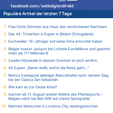
Belgier knackt Jackpot bei Lotterie EuroMillions und gewinnt
mehr als 111 Millionen €
Populäre Artikel der letzten 7 Tage
08.08.2026 - 17:45 von Der Alte zu
Zwölf Jahre nach Aachener Bankraub: 70-Jähriger gefasst
Frau hörte Stimmen aus Haus des verstorbenen Nachbarn
08.08.2026 - 17:43 von Der Alte zu
Leipzig, Mechernich und die Frage: Wer steckt hinter den
Das 44. Tirolerfest in Eupen in Bildern [Fotogalerie]
Drohnen mit Strengstoff? War es Russland?
Eschweiler: 16-Jähriger soll seine Oma ermordet haben
08.08.2026 - 17:16 von Bingo zu
Belgier knackt Jackpot bei Lotterie EuroMillions und gewinnt
Zweite Hitzewelle in diesem Sommer ist jetzt amtlich
mehr als 111 Millionen €
08.08.2026 - 16:20 von Russentrolle zu
Zweite Hitzewelle in diesem Sommer ist jetzt amtlich
Leipzig, Mechernich und die Frage: Wer steckt hinter den
Drohnen mit Strengstoff? War es Russland?
AS Eupen: „Keiner weiß, wohin die Reise geht…“
08.08.2026 - 15:34 von JoKrings zu
Remco Evenepoel alleiniger Rekordhalter nach viertem Sieg
Leipzig, Mechernich und die Frage: Wer steckt hinter den
bei der Clasica San Sebastián
Drohnen mit Strengstoff? War es Russland?
Wie kam es zur Ceuta-Krise?
08.08.2026 - 15:32 von 5/11 zu
Aachen ab 11. August wieder Mekka des Pferdesports –
Mehrere Menschen in Londons City niedergestochen
Belgien setzt bei Reit-WM auf starke Springreiter
08.08.2026 - 15:19 von Guido Scholzen zu
Mehrere Menschen in Londons City niedergestochen
Leipzig, Mechernich und die Frage: Wer steckt hinter den