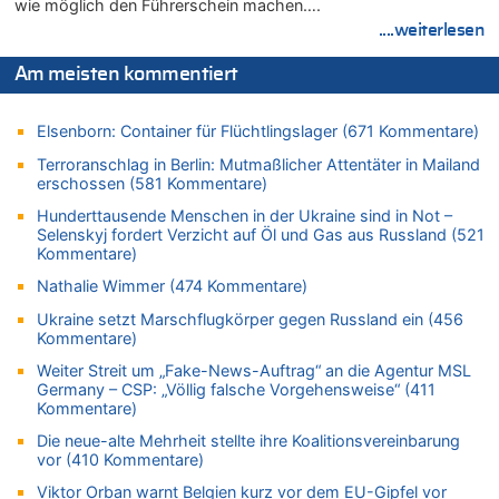
08.08.2026 - 09:02 von Detlef zu
wie möglich den Führerschein machen….
In Belgien missachten zwei von drei Autofahrern das
....weiterlesen
Tempolimit in 30er-Zonen – Untersuchung von Vias
Am meisten kommentiert
08.08.2026 - 08:50 von Mungo zu
Zweite Hitzewelle in diesem Sommer ist jetzt amtlich
Elsenborn: Container für Flüchtlingslager (671 Kommentare)
08.08.2026 - 08:45 von besserwisser zu
Belgier knackt Jackpot bei Lotterie EuroMillions und gewinnt
Terroranschlag in Berlin: Mutmaßlicher Attentäter in Mailand
mehr als 111 Millionen €
erschossen (581 Kommentare)
08.08.2026 - 08:00 von Strolch zu
Hunderttausende Menschen in der Ukraine sind in Not –
AS Eupen: „Keiner weiß, wohin die Reise geht…“
Selenskyj fordert Verzicht auf Öl und Gas aus Russland (521
Kommentare)
08.08.2026 - 05:07 von Marcel Scholzen Eimerscheid zu
In Belgien missachten zwei von drei Autofahrern das
Nathalie Wimmer (474 Kommentare)
Tempolimit in 30er-Zonen – Untersuchung von Vias
Ukraine setzt Marschflugkörper gegen Russland ein (456
08.08.2026 - 02:19 von Peter S. zu
Kommentare)
In Belgien missachten zwei von drei Autofahrern das
Weiter Streit um „Fake-News-Auftrag“ an die Agentur MSL
Tempolimit in 30er-Zonen – Untersuchung von Vias
Germany – CSP: „Völlig falsche Vorgehensweise“ (411
Kommentare)
08.08.2026 - 00:26 von klar zu
Mehrere Menschen in Londons City niedergestochen
Die neue-alte Mehrheit stellte ihre Koalitionsvereinbarung
vor (410 Kommentare)
07.08.2026 - 23:52 von Hans L. zu
Aachen ab 11. August wieder Mekka des Pferdesports –
Viktor Orban warnt Belgien kurz vor dem EU-Gipfel vor