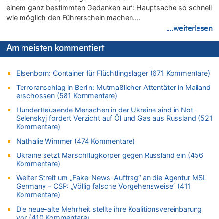
Zweite Hitzewelle in diesem Sommer ist jetzt amtlich
einem ganz bestimmten Gedanken auf: Hauptsache so schnell
06.08.2026 - 14:26 von Hugo Egon Bernhard von Sinnen zu
wie möglich den Führerschein machen….
Zweite Hitzewelle in diesem Sommer ist jetzt amtlich
....weiterlesen
06.08.2026 - 14:11 von Dax zu
Zweite Hitzewelle in diesem Sommer ist jetzt amtlich
Am meisten kommentiert
06.08.2026 - 14:11 von Wolfgang zu
Zurück an den Rhein: Hendrich wechselt zum 1. FC Köln
Elsenborn: Container für Flüchtlingslager (671 Kommentare)
06.08.2026 - 13:59 von Chips zu
Terroranschlag in Berlin: Mutmaßlicher Attentäter in Mailand
Wasserstand des Rheins in NRW so niedrig wie noch nie
erschossen (581 Kommentare)
06.08.2026 - 13:53 von Frage an den Hondsjong zu
Hunderttausende Menschen in der Ukraine sind in Not –
Zweite Hitzewelle in diesem Sommer ist jetzt amtlich
Selenskyj fordert Verzicht auf Öl und Gas aus Russland (521
Kommentare)
06.08.2026 - 13:34 von Zeitzeuge zu
Nathalie Wimmer (474 Kommentare)
Wasserstand des Rheins in NRW so niedrig wie noch nie
06.08.2026 - 13:27 von Hubert F. zu
Ukraine setzt Marschflugkörper gegen Russland ein (456
Kommentare)
Wasserstand des Rheins in NRW so niedrig wie noch nie
Weiter Streit um „Fake-News-Auftrag“ an die Agentur MSL
06.08.2026 - 13:20 von Speck für die Mâuse zu
Germany – CSP: „Völlig falsche Vorgehensweise“ (411
FIFA-Spitze demonstriert Einigkeit trotz Kritik und neuer
Kommentare)
Vorwürfe gegen Präsident Gianni Infantino
Die neue-alte Mehrheit stellte ihre Koalitionsvereinbarung
06.08.2026 - 12:41 von Hugo Egon Bernhard von Sinnen zu
vor (410 Kommentare)