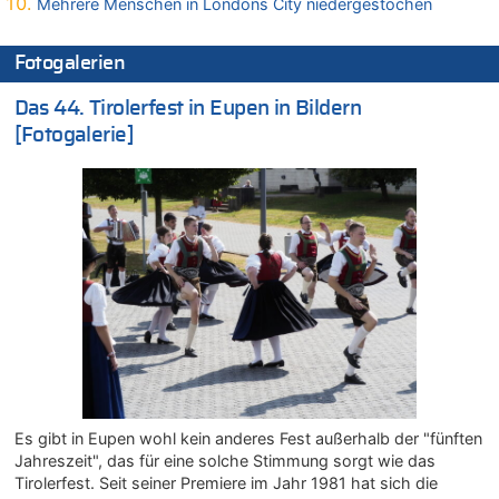
Mehrere Menschen in Londons City niedergestochen
Zweite Hitzewelle in diesem Sommer ist jetzt amtlich
06.08.2026 - 17:51 von ne Hondsjong zu
Fotogalerien
Zweite Hitzewelle in diesem Sommer ist jetzt amtlich
06.08.2026 - 17:24 von Dax zu
Das 44. Tirolerfest in Eupen in Bildern
Zweite Hitzewelle in diesem Sommer ist jetzt amtlich
[Fotogalerie]
06.08.2026 - 17:23 von Hans L. zu
Zweite Hitzewelle in diesem Sommer ist jetzt amtlich
06.08.2026 - 17:21 von Dax zu
Zweite Hitzewelle in diesem Sommer ist jetzt amtlich
06.08.2026 - 17:01 von Wahlstimme? zu
FIFA-Spitze demonstriert Einigkeit trotz Kritik und neuer
Vorwürfe gegen Präsident Gianni Infantino
06.08.2026 - 16:53 von Frage zu
Zweite Hitzewelle in diesem Sommer ist jetzt amtlich
06.08.2026 - 16:39 von Noah Parmentier zu
Zweite Hitzewelle in diesem Sommer ist jetzt amtlich
Es gibt in Eupen wohl kein anderes Fest außerhalb der "fünften
06.08.2026 - 16:36 von Noah Parmentier zu
Jahreszeit", das für eine solche Stimmung sorgt wie das
Zweite Hitzewelle in diesem Sommer ist jetzt amtlich
Tirolerfest. Seit seiner Premiere im Jahr 1981 hat sich die
06.08.2026 - 16:10 von Dax zu