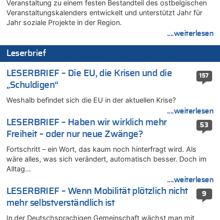
Veranstaltung zu einem festen Bestandteil des ostbelgischen
Wasserstand des Rheins in NRW so niedrig wie noch nie
Veranstaltungskalenders entwickelt und unterstützt Jahr für
06.08.2026 - 15:51 von SuperBoy zu
Jahr soziale Projekte in der Region.
Eschweiler: 16-Jähriger soll seine Oma ermordet haben
....weiterlesen
06.08.2026 - 15:42 von PvD zu
Leserbrief
Mehrere Menschen in Londons City niedergestochen
06.08.2026 - 15:42 von Dax zu
LESERBRIEF – Die EU, die Krisen und die
157
Zweite Hitzewelle in diesem Sommer ist jetzt amtlich
„Schuldigen“
06.08.2026 - 15:27 von ne Hondsjong zu
Weshalb befindet sich die EU in der aktuellen Krise?
Zweite Hitzewelle in diesem Sommer ist jetzt amtlich
....weiterlesen
06.08.2026 - 14:57 von Hugo Egon Bernhard von Sinnen zu
LESERBRIEF – Haben wir wirklich mehr
53
Zweite Hitzewelle in diesem Sommer ist jetzt amtlich
Freiheit – oder nur neue Zwänge?
06.08.2026 - 14:51 von Ostbelgien Direkt zu
Fortschritt – ein Wort, das kaum noch hinterfragt wird. Als
Zurück an den Rhein: Hendrich wechselt zum 1. FC Köln
wäre alles, was sich verändert, automatisch besser. Doch im
06.08.2026 - 14:46 von Hugo Egon Bernhard von Sinnen zu
Alltag…
Frau hörte Stimmen aus Haus des verstorbenen Nachbarn
....weiterlesen
06.08.2026 - 14:44 von Coralie zu
LESERBRIEF – Wenn Mobilität plötzlich nicht
9
Zweite Hitzewelle in diesem Sommer ist jetzt amtlich
mehr selbstverständlich ist
06.08.2026 - 14:41 von Coralie zu
In der Deutschsprachigen Gemeinschaft wächst man mit