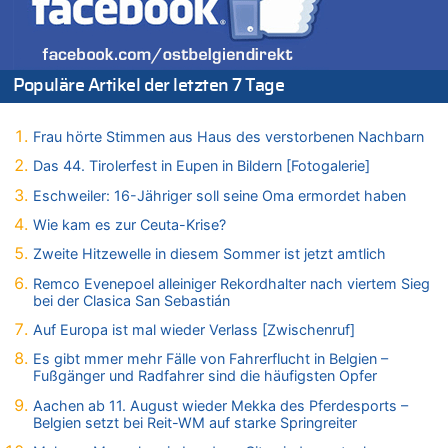
Zweite Hitzewelle in diesem Sommer ist jetzt amtlich
06.08.2026 - 21:16 von michlaustderaffe zu
Zweite Hitzewelle in diesem Sommer ist jetzt amtlich
Populäre Artikel der letzten 7 Tage
06.08.2026 - 21:14 von Ach zu
Aachen ab 11. August wieder Mekka des Pferdesports –
Belgien setzt bei Reit-WM auf starke Springreiter
Frau hörte Stimmen aus Haus des verstorbenen Nachbarn
06.08.2026 - 20:43 von 5/11 zu
Das 44. Tirolerfest in Eupen in Bildern [Fotogalerie]
Wasserstand des Rheins in NRW so niedrig wie noch nie
Eschweiler: 16-Jähriger soll seine Oma ermordet haben
06.08.2026 - 20:35 von Wolfgang2 zu
Zurück an den Rhein: Hendrich wechselt zum 1. FC Köln
Wie kam es zur Ceuta-Krise?
06.08.2026 - 20:16 von Panda46 zu
Zweite Hitzewelle in diesem Sommer ist jetzt amtlich
AS Eupen: „Keiner weiß, wohin die Reise geht…“
Remco Evenepoel alleiniger Rekordhalter nach viertem Sieg
06.08.2026 - 19:17 von Guido Scholzen zu
bei der Clasica San Sebastián
Zweite Hitzewelle in diesem Sommer ist jetzt amtlich
Auf Europa ist mal wieder Verlass [Zwischenruf]
06.08.2026 - 19:14 von JoKrings zu
Es gibt mmer mehr Fälle von Fahrerflucht in Belgien –
Zweite Hitzewelle in diesem Sommer ist jetzt amtlich
Fußgänger und Radfahrer sind die häufigsten Opfer
06.08.2026 - 18:40 von Ostbelgien Direkt zu
Aachen ab 11. August wieder Mekka des Pferdesports –
Felice Mazzu soll Cheftrainer der AS Eupen werden
Belgien setzt bei Reit-WM auf starke Springreiter
06.08.2026 - 18:29 von Zahlen zählen Fakten zu