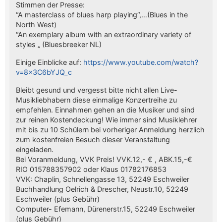
Stimmen der Presse:
“A masterclass of blues harp playing“,…(Blues in the
North West)
“An exemplary album with an extraordinary variety of
styles „ (Bluesbreeker NL)
Einige Einblicke auf:
https://www.youtube.com/watch?
v=8x3C6bYJQ_c
Bleibt gesund und vergesst bitte nicht allen Live-
Musikliebhabern diese einmalige Konzertreihe zu
empfehlen. Einnahmen gehen an die Musiker und sind
zur reinen Kostendeckung! Wie immer sind Musiklehrer
mit bis zu 10 Schülern bei vorheriger Anmeldung herzlich
zum kostenfreien Besuch dieser Veranstaltung
eingeladen.
Bei Voranmeldung, VVK Preis! VVK.12,- € , ABK.15,-€
RIO 015788357902 oder Klaus 01782176853
VVK: Chaplin, Schnellengasse 13, 52249 Eschweiler
Buchhandlung Oelrich & Drescher, Neustr.10, 52249
Eschweiler (plus Gebühr)
Computer- Efemann, Dürenerstr.15, 52249 Eschweiler
(plus Gebühr)