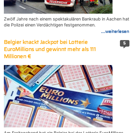
Zwölf Jahre nach einem spektakulären Bankraub in Aachen hat
die Polizei einen Verdächtigen festgenommen.
....weiterlesen
Belgier knackt Jackpot bei Lotterie
5
EuroMillions und gewinnt mehr als 111
Millionen €
Am Freitagabend hat ein Belgier bei der Lotterie EuroMillions