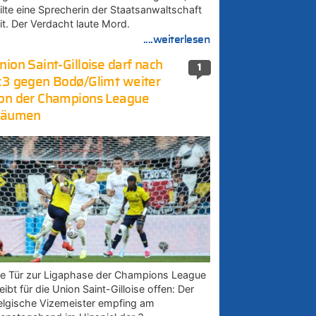
eilte eine Sprecherin der Staatsanwaltschaft
it. Der Verdacht laute Mord.
....weiterlesen
nion Saint-Gilloise darf nach
1
:3 gegen Bodø/Glimt weiter
on der Champions League
räumen
ie Tür zur Ligaphase der Champions League
eibt für die Union Saint-Gilloise offen: Der
elgische Vizemeister empfing am