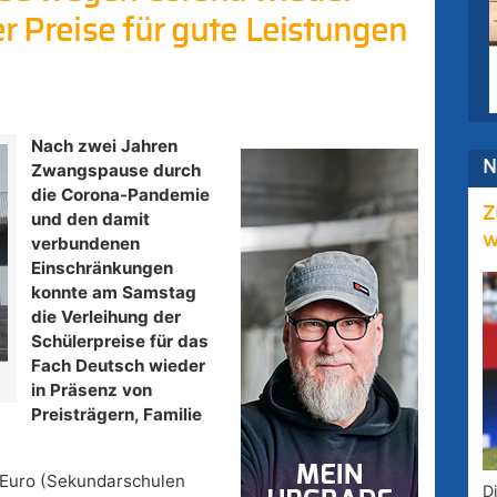
er Preise für gute Leistungen
Nach zwei Jahren
N
Zwangspause durch
die Corona-Pandemie
Z
und den damit
w
verbundenen
Einschränkungen
konnte am Samstag
die Verleihung der
Schülerpreise für das
Fach Deutsch wieder
in Präsenz von
Preisträgern, Familie
0 Euro (Sekundarschulen
D