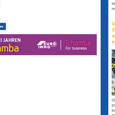
t
m
U
en
3
v
t
D
bl
b