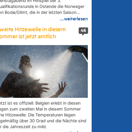
ienstagabend im Hinspiel der 3.
ualifikationsrunde in Ostende die Norweger
on Bodø/Glimt, die in der letzten Saison…
....weiterlesen
weite Hitzewelle in diesem
46
ommer ist jetzt amtlich
tzt ist es offiziell: Belgien erlebt in diesen
agen zum zweiten Mal in diesem Sommer
ine Hitzewelle. Die Temperaturen liegen
egelmäßig über 30 Grad und die Nächte sind
r die Jahreszeit zu mild.