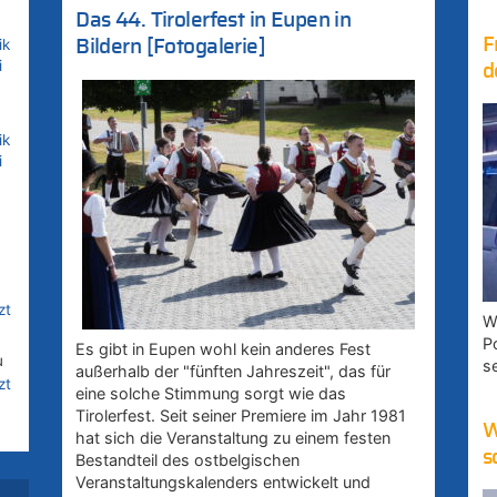
Das 44. Tirolerfest in Eupen in
F
ik
Bildern [Fotogalerie]
i
d
ik
i
zt
W
P
Es gibt in Eupen wohl kein anderes Fest
u
s
außerhalb der "fünften Jahreszeit", das für
zt
eine solche Stimmung sorgt wie das
Tirolerfest. Seit seiner Premiere im Jahr 1981
W
hat sich die Veranstaltung zu einem festen
s
Bestandteil des ostbelgischen
uf
Veranstaltungskalenders entwickelt und