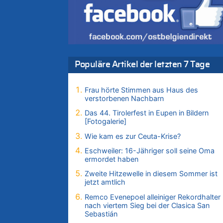
Fakten zu
Zweite Hitzewelle in diesem Sommer ist jet
amtlich
06.08.2026 - 17:51 von ne Hondsjong zu
Zweite Hitzewelle in diesem Sommer ist jet
amtlich
Populäre Artikel der letzten 7 Tage
06.08.2026 - 17:24 von Dax zu
Zweite Hitzewelle in diesem Sommer ist jet
Frau hörte Stimmen aus Haus des
amtlich
verstorbenen Nachbarn
06.08.2026 - 17:23 von Hans L. zu
Das 44. Tirolerfest in Eupen in Bildern
Zweite Hitzewelle in diesem Sommer ist jet
[Fotogalerie]
amtlich
Wie kam es zur Ceuta-Krise?
06.08.2026 - 17:21 von Dax zu
Zweite Hitzewelle in diesem Sommer ist jet
Eschweiler: 16-Jähriger soll seine Oma
amtlich
ermordet haben
06.08.2026 - 17:01 von Wahlstimme? zu
Zweite Hitzewelle in diesem Sommer ist
FIFA-Spitze demonstriert Einigkeit trotz Krit
jetzt amtlich
und neuer Vorwürfe gegen Präsident Giann
Remco Evenepoel alleiniger Rekordhalter
Infantino
nach viertem Sieg bei der Clasica San
Sebastián
06.08.2026 - 16:53 von Frage zu