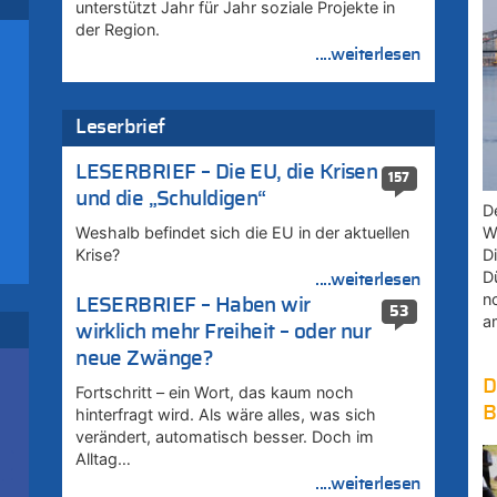
unterstützt Jahr für Jahr soziale Projekte in
der Region.
....weiterlesen
Leserbrief
LESERBRIEF – Die EU, die Krisen
157
und die „Schuldigen“
D
Weshalb befindet sich die EU in der aktuellen
W
Krise?
D
D
....weiterlesen
zt
n
LESERBRIEF – Haben wir
53
a
wirklich mehr Freiheit – oder nur
zt
neue Zwänge?
D
Fortschritt – ein Wort, das kaum noch
zu
B
hinterfragt wird. Als wäre alles, was sich
verändert, automatisch besser. Doch im
Alltag…
....weiterlesen