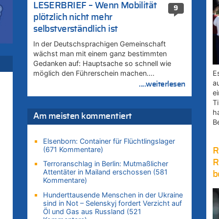
LESERBRIEF – Wenn Mobilität
9
zt
plötzlich nicht mehr
selbstverständlich ist
In der Deutschsprachigen Gemeinschaft
zt
wächst man mit einem ganz bestimmten
Gedanken auf: Hauptsache so schnell wie
E
möglich den Führerschein machen….
zt
a
....weiterlesen
e
Ti
h
zt
Am meisten kommentiert
B
Elsenborn: Container für Flüchtlingslager
zt
(671 Kommentare)
R
R
Terroranschlag in Berlin: Mutmaßlicher
Attentäter in Mailand erschossen (581
b
ik
Kommentare)
i
Hunderttausende Menschen in der Ukraine
sind in Not – Selenskyj fordert Verzicht auf
Öl und Gas aus Russland (521