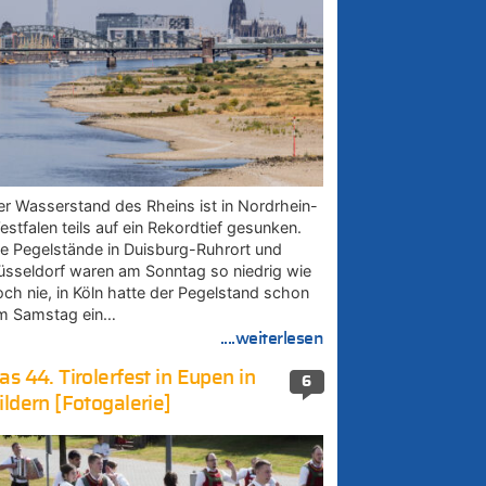
er Wasserstand des Rheins ist in Nordrhein-
estfalen teils auf ein Rekordtief gesunken.
ie Pegelstände in Duisburg-Ruhrort und
üsseldorf waren am Sonntag so niedrig wie
och nie, in Köln hatte der Pegelstand schon
m Samstag ein…
....weiterlesen
as 44. Tirolerfest in Eupen in
6
ildern [Fotogalerie]