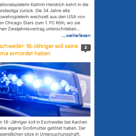
tionalspielerin Kathrin Hendrich kehrt in die
undesliga zurück. Die 34 Jahre alte
bwehrspielerin wechselt aus den USA von
en Chicago Stars zum 1. FC Köln, wo sie
inen Zweijahresvertrag unterschrieben…
....weiterlesen
schweiler: 16-Jähriger soll seine
2
ma ermordet haben
in 16-Jähriger soll in Eschweiler bei Aachen
eine eigene Großmutter getötet haben. Der
ugendlichen sitze in Untersuchungshaft,