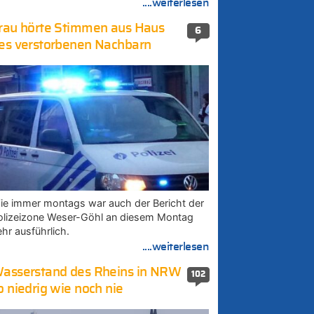
....weiterlesen
rau hörte Stimmen aus Haus
6
es verstorbenen Nachbarn
ie immer montags war auch der Bericht der
olizeizone Weser-Göhl an diesem Montag
ehr ausführlich.
....weiterlesen
asserstand des Rheins in NRW
102
o niedrig wie noch nie