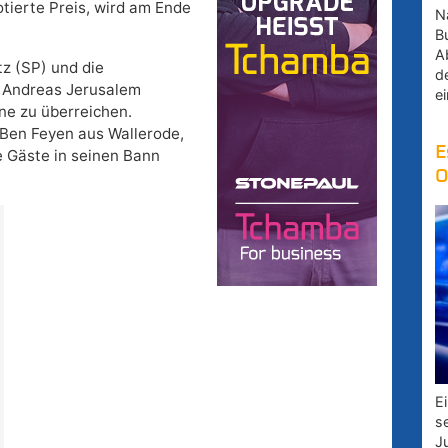
tierte Preis, wird am Ende
Na
B
A
z (SP) und die
d
 Andreas Jerusalem
e
ne zu überreichen.
Ben Feyen aus Wallerode,
E
e Gäste in seinen Bann
O
E
s
J