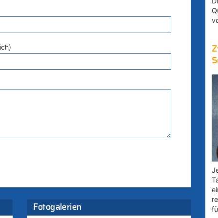
D
Q
v
ich)
Z
S
Je
T
e
r
Fotogalerien
fü