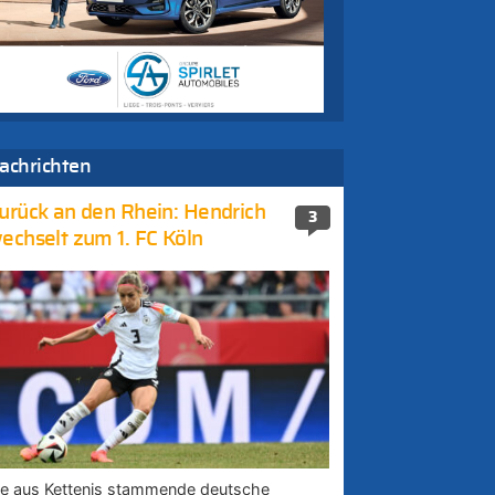
achrichten
urück an den Rhein: Hendrich
3
echselt zum 1. FC Köln
ie aus Kettenis stammende deutsche