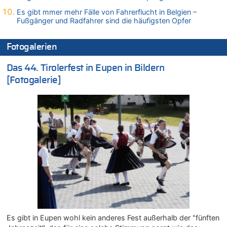
07.08.2026 - 13:31 von Guido Scholzen zu
Es gibt mmer mehr Fälle von Fahrerflucht in Belgien –
Wasserstand des Rheins in NRW so niedrig wie noch nie
Fußgänger und Radfahrer sind die häufigsten Opfer
07.08.2026 - 13:23 von JoKrings zu
In Belgien missachten zwei von drei Autofahrern das
Fotogalerien
Tempolimit in 30er-Zonen – Untersuchung von Vias
07.08.2026 - 13:20 von JoKrings zu
Das 44. Tirolerfest in Eupen in Bildern
In Belgien missachten zwei von drei Autofahrern das
[Fotogalerie]
Tempolimit in 30er-Zonen – Untersuchung von Vias
07.08.2026 - 13:04 von Kein Raser zu
In Belgien missachten zwei von drei Autofahrern das
Tempolimit in 30er-Zonen – Untersuchung von Vias
07.08.2026 - 13:01 von Experten? zu
In Belgien missachten zwei von drei Autofahrern das
Tempolimit in 30er-Zonen – Untersuchung von Vias
07.08.2026 - 12:43 von JoKrings zu
Zweite Hitzewelle in diesem Sommer ist jetzt amtlich
07.08.2026 - 12:31 von Fassungslos zu
In Belgien missachten zwei von drei Autofahrern das
Tempolimit in 30er-Zonen – Untersuchung von Vias
Es gibt in Eupen wohl kein anderes Fest außerhalb der "fünften
07.08.2026 - 11:31 von Zuhörer zu