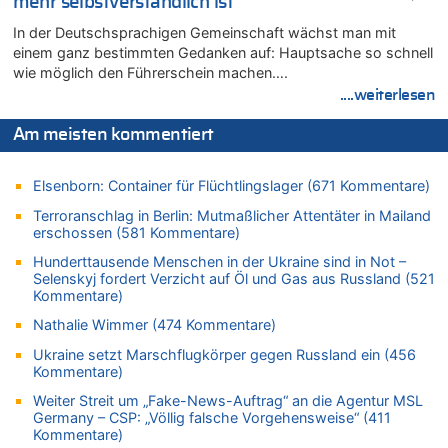
mehr selbstverständlich ist
Tschechien ab 2024 maximal 150 km/h erlaubt
In der Deutschsprachigen Gemeinschaft wächst man mit
07.08.2026 - 10:05 von N. A. Klar zu
einem ganz bestimmten Gedanken auf: Hauptsache so schnell
In Belgien missachten zwei von drei Autofahrern das
wie möglich den Führerschein machen….
Tempolimit in 30er-Zonen – Untersuchung von Vias
....weiterlesen
07.08.2026 - 09:31 von Ermitler zu
Das 44. Tirolerfest in Eupen in Bildern [Fotogalerie]
Am meisten kommentiert
07.08.2026 - 09:18 von Noppi zu
AS Eupen: „Keiner weiß, wohin die Reise geht…“
Elsenborn: Container für Flüchtlingslager (671 Kommentare)
07.08.2026 - 09:03 von JoKrings zu
Terroranschlag in Berlin: Mutmaßlicher Attentäter in Mailand
Zweite Hitzewelle in diesem Sommer ist jetzt amtlich
erschossen (581 Kommentare)
07.08.2026 - 01:12 von WK zu
Hunderttausende Menschen in der Ukraine sind in Not –
Warum die Waldbrände in Frankreich und Spanien Rekorde
Selenskyj fordert Verzicht auf Öl und Gas aus Russland (521
brechen [Fragen & Antworten]
Kommentare)
07.08.2026 - 01:03 von Hugo Egon Bernhard von Sinnen zu
Nathalie Wimmer (474 Kommentare)
Zweite Hitzewelle in diesem Sommer ist jetzt amtlich
Ukraine setzt Marschflugkörper gegen Russland ein (456
07.08.2026 - 00:50 von WK zu
Kommentare)
Wie kam es zur Ceuta-Krise?
Weiter Streit um „Fake-News-Auftrag“ an die Agentur MSL
07.08.2026 - 00:06 von 5/11 zu
Germany – CSP: „Völlig falsche Vorgehensweise“ (411
Kommentare)
Mehrere Menschen in Londons City niedergestochen