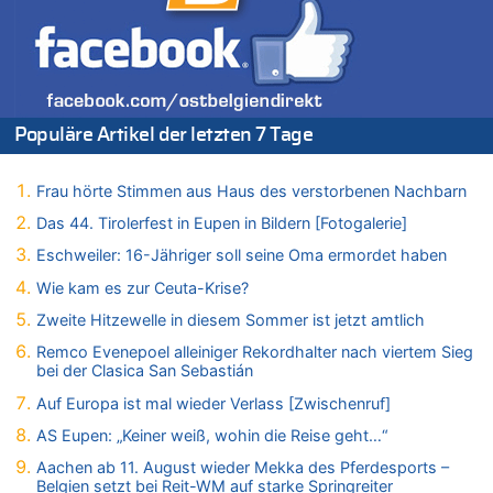
Wie kam es zur Ceuta-Krise?
07.08.2026 - 15:30 von Soso zu
Aachen ab 11. August wieder Mekka des Pferdesports –
Belgien setzt bei Reit-WM auf starke Springreiter
07.08.2026 - 15:13 von Joseph Meyer zu
Populäre Artikel der letzten 7 Tage
Mark van Bommel offiziell als neuer Nationalcoach der Roten
Teufel vorgestellt: „Ist mir eine große Ehre“
Frau hörte Stimmen aus Haus des verstorbenen Nachbarn
07.08.2026 - 15:06 von Wolfgang2 zu
Kollision zwischen Autofahrer und Radfahrer an RAVeL-Weg
Das 44. Tirolerfest in Eupen in Bildern [Fotogalerie]
07.08.2026 - 14:35 von Vorfahrt zu
Eschweiler: 16-Jähriger soll seine Oma ermordet haben
In Belgien missachten zwei von drei Autofahrern das
Wie kam es zur Ceuta-Krise?
Tempolimit in 30er-Zonen – Untersuchung von Vias
Zweite Hitzewelle in diesem Sommer ist jetzt amtlich
07.08.2026 - 14:33 von Ostbelgien Direkt zu
Offiziell: Van Bommel wird Belgiens Nationaltrainer
Remco Evenepoel alleiniger Rekordhalter nach viertem Sieg
bei der Clasica San Sebastián
07.08.2026 - 13:39 von alter weißer mann zu
Zurück an den Rhein: Hendrich wechselt zum 1. FC Köln
Auf Europa ist mal wieder Verlass [Zwischenruf]
07.08.2026 - 13:39 von Ach zu
AS Eupen: „Keiner weiß, wohin die Reise geht…“
Aachen ab 11. August wieder Mekka des Pferdesports –
Aachen ab 11. August wieder Mekka des Pferdesports –
Belgien setzt bei Reit-WM auf starke Springreiter
Belgien setzt bei Reit-WM auf starke Springreiter