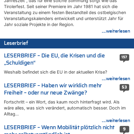
Jahreszeit", das für eine solche Stimmung sorgt wie das
In Belgien missachten zwei von drei Autofahrern das
Tirolerfest. Seit seiner Premiere im Jahr 1981 hat sich die
Tempolimit in 30er-Zonen – Untersuchung von Vias
Veranstaltung zu einem festen Bestandteil des ostbelgischen
07.08.2026 - 11:23 von Dax zu
Veranstaltungskalenders entwickelt und unterstützt Jahr für
In Belgien missachten zwei von drei Autofahrern das
Jahr soziale Projekte in der Region.
Tempolimit in 30er-Zonen – Untersuchung von Vias
....weiterlesen
07.08.2026 - 11:20 von JoKrings zu
Leserbrief
In Belgien missachten zwei von drei Autofahrern das
Tempolimit in 30er-Zonen – Untersuchung von Vias
LESERBRIEF – Die EU, die Krisen und die
157
07.08.2026 - 11:15 von Dax zu
„Schuldigen“
Wie kam es zur Ceuta-Krise?
Weshalb befindet sich die EU in der aktuellen Krise?
07.08.2026 - 11:12 von Frage zu
Wasserstand des Rheins in NRW so niedrig wie noch nie
....weiterlesen
LESERBRIEF – Haben wir wirklich mehr
07.08.2026 - 10:29 von Soso zu
53
Freiheit – oder nur neue Zwänge?
Aachen ab 11. August wieder Mekka des Pferdesports –
Belgien setzt bei Reit-WM auf starke Springreiter
Fortschritt – ein Wort, das kaum noch hinterfragt wird. Als
07.08.2026 - 10:23 von Opa zu
wäre alles, was sich verändert, automatisch besser. Doch im
In Belgien missachten zwei von drei Autofahrern das
Alltag…
Tempolimit in 30er-Zonen – Untersuchung von Vias
....weiterlesen
07.08.2026 - 10:05 von Ostbelgien Direkt zu
LESERBRIEF – Wenn Mobilität plötzlich nicht
9
Soll Belgien Tempolimit auf Autobahnen erhöhen? – In