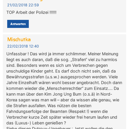
21/02/2018 22:59
TOP Arbeit der Polizei !!!!!!
Antworten
Mischutka
22/02/2018 12:40
Unfassbar ! Das wird ja immer schlimmer. Meiner Meinung
liegt es auch daran, daß die sog. „Strafen“ viel zu harmlos
sind. Besonders wenn es sich um Verbrechen gegen
unschuldige Kinder geht. Es darf doch nicht sein, daß da
Bewährungsstrafen (u.s.w.) ausgesprochen werden. Viele
Jahre Einzelhaft wären wohl besser angebracht. Doch dann
kommen wieder die „Menschenrechtler“ zum Einsatz…. Da
kann man über den Kim Jong Ung Bum (o.s.ä) in Nord-
Korea sagen was man will – aber da wissen alle genau, wie
die Strafen ausfallen. Was nützen die besten
Fahndungserfolge der Beamten (Respekt !) wenn die
Verbrecher kurze Zeit später wieder frei herum laufen und
das (Luxus-) Leben genießen ?
Siehe diesen Dutroux-Ungeheuer : Jetzt wollen die den