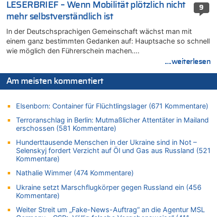
LESERBRIEF – Wenn Mobilität plötzlich nicht
9
07.08.2026 - 16:29 von Dax zu
mehr selbstverständlich ist
In Belgien missachten zwei von drei Autofahrern das
Tempolimit in 30er-Zonen – Untersuchung von Vias
In der Deutschsprachigen Gemeinschaft wächst man mit
einem ganz bestimmten Gedanken auf: Hauptsache so schnell
07.08.2026 - 16:01 von Zuhörer zu
wie möglich den Führerschein machen….
In Belgien missachten zwei von drei Autofahrern das
Tempolimit in 30er-Zonen – Untersuchung von Vias
....weiterlesen
07.08.2026 - 15:56 von Eifel_er zu
Am meisten kommentiert
Mark van Bommel offiziell als neuer Nationalcoach der Roten
Teufel vorgestellt: „Ist mir eine große Ehre“
Elsenborn: Container für Flüchtlingslager (671 Kommentare)
07.08.2026 - 15:43 von Hausmeister zu
Wie kam es zur Ceuta-Krise?
Terroranschlag in Berlin: Mutmaßlicher Attentäter in Mailand
erschossen (581 Kommentare)
07.08.2026 - 15:30 von Soso zu
Aachen ab 11. August wieder Mekka des Pferdesports –
Hunderttausende Menschen in der Ukraine sind in Not –
Belgien setzt bei Reit-WM auf starke Springreiter
Selenskyj fordert Verzicht auf Öl und Gas aus Russland (521
Kommentare)
07.08.2026 - 15:13 von Joseph Meyer zu
Mark van Bommel offiziell als neuer Nationalcoach der Roten
Nathalie Wimmer (474 Kommentare)
Teufel vorgestellt: „Ist mir eine große Ehre“
Ukraine setzt Marschflugkörper gegen Russland ein (456
07.08.2026 - 15:06 von Wolfgang2 zu
Kommentare)
Kollision zwischen Autofahrer und Radfahrer an RAVeL-Weg
Weiter Streit um „Fake-News-Auftrag“ an die Agentur MSL