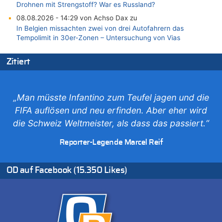
Drohnen mit Strengstoff? War es Russland?
08.08.2026 - 14:29 von Achso Dax zu
In Belgien missachten zwei von drei Autofahrern das
Tempolimit in 30er-Zonen – Untersuchung von Vias
08.08.2026 - 13:23 von Hugo Egon Bernhard von Sinnen zu
Zitiert
Leipzig, Mechernich und die Frage: Wer steckt hinter den
Drohnen mit Strengstoff? War es Russland?
08.08.2026 - 13:03 von WK zu
Kollision zwischen Autofahrer und Radfahrer an RAVeL-Weg
„Man müsste Infantino zum Teufel jagen und die
08.08.2026 - 12:56 von WK zu
FIFA auflösen und neu erfinden. Aber eher wird
Wasserstand des Rheins in NRW so niedrig wie noch nie
die Schweiz Weltmeister, als dass das passiert.“
08.08.2026 - 12:29 von WK zu
Reporter-Legende Marcel Reif
In Belgien missachten zwei von drei Autofahrern das
Tempolimit in 30er-Zonen – Untersuchung von Vias
08.08.2026 - 12:01 von Hugo Egon Bernhard von Sinnen zu
OD auf Facebook (15.350 Likes)
Zurück an den Rhein: Hendrich wechselt zum 1. FC Köln
08.08.2026 - 11:39 von Dax zu
In Belgien missachten zwei von drei Autofahrern das
Tempolimit in 30er-Zonen – Untersuchung von Vias