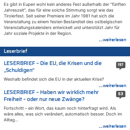
Es gibt in Eupen wohl kein anderes Fest außerhalb der "fünften
Belgien setzt bei Reit-WM auf starke Springreiter
Jahreszeit", das für eine solche Stimmung sorgt wie das
07.08.2026 - 20:57 von michlaustderaffe zu
Tirolerfest. Seit seiner Premiere im Jahr 1981 hat sich die
Zweite Hitzewelle in diesem Sommer ist jetzt amtlich
Veranstaltung zu einem festen Bestandteil des ostbelgischen
07.08.2026 - 20:22 von Anstreicher zu
Veranstaltungskalenders entwickelt und unterstützt Jahr für
Zweite Hitzewelle in diesem Sommer ist jetzt amtlich
Jahr soziale Projekte in der Region.
....weiterlesen
07.08.2026 - 20:11 von Noah Parmentier zu
Zweite Hitzewelle in diesem Sommer ist jetzt amtlich
Leserbrief
07.08.2026 - 19:52 von Hugo Egon Bernhard von Sinnen zu
In Belgien missachten zwei von drei Autofahrern das
LESERBRIEF – Die EU, die Krisen und die
157
Tempolimit in 30er-Zonen – Untersuchung von Vias
„Schuldigen“
07.08.2026 - 18:31 von Panda46 zu
Weshalb befindet sich die EU in der aktuellen Krise?
Mark van Bommel offiziell als neuer Nationalcoach der Roten
Teufel vorgestellt: „Ist mir eine große Ehre“
....weiterlesen
LESERBRIEF – Haben wir wirklich mehr
07.08.2026 - 17:56 von Mungo zu
53
Freiheit – oder nur neue Zwänge?
Zweite Hitzewelle in diesem Sommer ist jetzt amtlich
07.08.2026 - 17:55 von M der Block zu
Fortschritt – ein Wort, das kaum noch hinterfragt wird. Als
AS Eupen: „Keiner weiß, wohin die Reise geht…“
wäre alles, was sich verändert, automatisch besser. Doch im
Alltag…
07.08.2026 - 16:38 von Joseph Meyer zu
....weiterlesen
Wasserstand des Rheins in NRW so niedrig wie noch nie