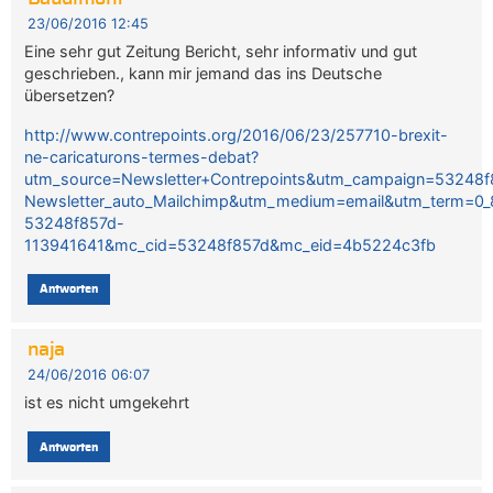
23/06/2016 12:45
Eine sehr gut Zeitung Bericht, sehr informativ und gut
geschrieben., kann mir jemand das ins Deutsche
übersetzen?
http://www.contrepoints.org/2016/06/23/257710-brexit-
ne-caricaturons-termes-debat?
utm_source=Newsletter+Contrepoints&utm_campaign=53248f
Newsletter_auto_Mailchimp&utm_medium=email&utm_term=0
53248f857d-
113941641&mc_cid=53248f857d&mc_eid=4b5224c3fb
Antworten
naja
24/06/2016 06:07
ist es nicht umgekehrt
Antworten