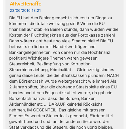
Altweltenaffe
23/06/2016 18:21
Die EU hat den Fehler gemacht sich erst um Dinge zu
kümmern, die total zweitrangig sind! Wenn die EU
finanziell auf stabilen Beinen stünde, dann würden wir die
Kosten der Flüchtlingskrise aus der Portokasse zahlen!
Dann wären nicht heute so viele Staaten pleite! Die EU
befasst sich lieber mit Handelsverträgen und
Bankangelegenheiten, von denen nur die Hochfinanz
profitiert! Wichtigere Themen wären gewesen:
Steuereinheit, Bekämpfung von Korruption,
Steuerhinterziehung, Kriminalität … Gleichzeitig sind es
genau diese Leute, die die Staatskassen plündern! NACH
dem Börsencrash wurde weitergemacht wie immer! Als,
2 Jahre später, über die drohende Staatspleite eines EU-
Landes und deren Folgen diskutiert wurde, da gab ein
Börsenfachman zu, dass die Börsen, Banken,
Aktienhändler etc … DARAUF keinerlei Rücksicht
nehmen, IM GEGENTEIL! Das gleiche mit grossen
Firmen: Es werden Steuerdeals gemacht, Fördermittel
gewährt und und und, an der anderen Seite wird der
Staat verklagt und die Steuern, die noch übrig bleiben,