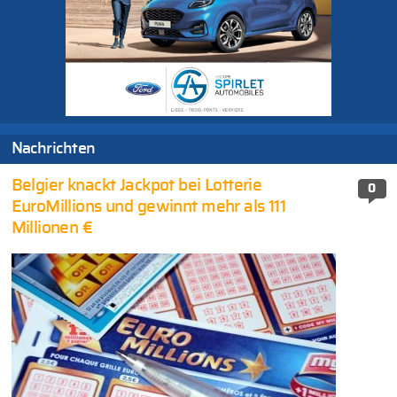
Nachrichten
Belgier knackt Jackpot bei Lotterie
0
EuroMillions und gewinnt mehr als 111
Millionen €