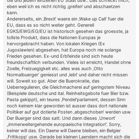
GB und jedem einzelnen EU Staat usw.. Das schreckt mich,
eben weil ich es nicht richtig ‚greifen‘ und abschaetzen
kann.
Andererseits, ein ‚Brexit‘ waere ein ‚Wake up Call‘ fuer die
EU, dass es so nicht weiter geht. Generell
EGKS/EWG/EG/EU ist historisch gesehen das groesste, ja
tollste Produkt, dass die Nationen Europas je
hervorgebracht haben. Von lokalen Kriegen (Ex
Jugoslawien) abgesehen, hat Europa noch nie solange
Frieden gesehen. Ex-und Erbfeinde sind sich heute
freundschaftlich verbunden. Vieles ist erreicht, Handel ohne
Zoelle, Freizuegigkeit etc. alles was auch ‚Otto
Normalbuerger‘ geniesst und ‚lebt‘ und daher nicht missen
will. Soweit so gut. Aber die Buerokratie, das
Ueberregulieren, die Gleichmacherei auf geringstem Niveau
(Beispiele deutsche und ital. Reinheitsgebote fuer Bier bzw.
Pasta gekippt), ein teures ‚Pendel’parlament, dessen Sinn
noch keinem klar geworden ist ausser dass dort nationale
Politiker auf gut dotierte Posten ‚abgeschoben‘ werden usw.
Der Buerger sind das satt. Und dann dieses ‚Unwort‘
„immerweitergehende europaeische Integration“. Sorry,
keiner will das. Ein Daene will Daene bleiben, ein Belgier
‚Frittkopp‘ usw. Gerade bei kleinen Laendern macht sich die