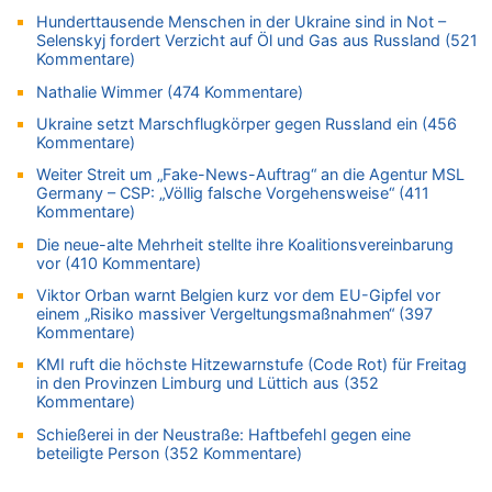
08.08.2026 - 08:00 von Strolch zu
Hunderttausende Menschen in der Ukraine sind in Not –
AS Eupen: „Keiner weiß, wohin die Reise geht…“
Selenskyj fordert Verzicht auf Öl und Gas aus Russland (521
Kommentare)
08.08.2026 - 05:07 von Marcel Scholzen Eimerscheid zu
In Belgien missachten zwei von drei Autofahrern das
Nathalie Wimmer (474 Kommentare)
Tempolimit in 30er-Zonen – Untersuchung von Vias
Ukraine setzt Marschflugkörper gegen Russland ein (456
08.08.2026 - 02:19 von Peter S. zu
Kommentare)
In Belgien missachten zwei von drei Autofahrern das
Weiter Streit um „Fake-News-Auftrag“ an die Agentur MSL
Tempolimit in 30er-Zonen – Untersuchung von Vias
Germany – CSP: „Völlig falsche Vorgehensweise“ (411
Kommentare)
08.08.2026 - 00:26 von klar zu
Mehrere Menschen in Londons City niedergestochen
Die neue-alte Mehrheit stellte ihre Koalitionsvereinbarung
vor (410 Kommentare)
07.08.2026 - 23:52 von Hans L. zu
Aachen ab 11. August wieder Mekka des Pferdesports –
Viktor Orban warnt Belgien kurz vor dem EU-Gipfel vor
Belgien setzt bei Reit-WM auf starke Springreiter
einem „Risiko massiver Vergeltungsmaßnahmen“ (397
Kommentare)
07.08.2026 - 22:12 von Pitstop zu
Mark van Bommel offiziell als neuer Nationalcoach der Roten
KMI ruft die höchste Hitzewarnstufe (Code Rot) für Freitag
in den Provinzen Limburg und Lüttich aus (352
Teufel vorgestellt: „Ist mir eine große Ehre“
Kommentare)
07.08.2026 - 22:03 von Ach zu
Schießerei in der Neustraße: Haftbefehl gegen eine
Aachen ab 11. August wieder Mekka des Pferdesports –
beteiligte Person (352 Kommentare)
Belgien setzt bei Reit-WM auf starke Springreiter
07.08.2026 - 20:57 von michlaustderaffe zu