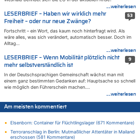
08.08.2026 - 10:21 von Hugo Egon Bernhard von Sinnen zu
....weiterlesen
In Belgien missachten zwei von drei Autofahrern das
LESERBRIEF – Haben wir wirklich mehr
53
Tempolimit in 30er-Zonen – Untersuchung von Vias
Freiheit – oder nur neue Zwänge?
08.08.2026 - 10:07 von Hugo Egon Bernhard von Sinnen zu
Fortschritt – ein Wort, das kaum noch hinterfragt wird. Als
Wie kam es zur Ceuta-Krise?
wäre alles, was sich verändert, automatisch besser. Doch im
08.08.2026 - 09:27 von Ermitler zu
Alltag…
Eschweiler: 16-Jähriger soll seine Oma ermordet haben
....weiterlesen
08.08.2026 - 09:24 von Ermitler zu
LESERBRIEF – Wenn Mobilität plötzlich nicht
9
Mehrere Menschen in Londons City niedergestochen
mehr selbstverständlich ist
08.08.2026 - 09:20 von Ermitler zu
In der Deutschsprachigen Gemeinschaft wächst man mit
AS Eupen: „Keiner weiß, wohin die Reise geht…“
einem ganz bestimmten Gedanken auf: Hauptsache so schnell
08.08.2026 - 09:02 von Detlef zu
wie möglich den Führerschein machen….
In Belgien missachten zwei von drei Autofahrern das
....weiterlesen
Tempolimit in 30er-Zonen – Untersuchung von Vias
Am meisten kommentiert
08.08.2026 - 08:50 von Mungo zu
Zweite Hitzewelle in diesem Sommer ist jetzt amtlich
Elsenborn: Container für Flüchtlingslager (671 Kommentare)
08.08.2026 - 08:45 von besserwisser zu
Belgier knackt Jackpot bei Lotterie EuroMillions und gewinnt
Terroranschlag in Berlin: Mutmaßlicher Attentäter in Mailand
mehr als 111 Millionen €
erschossen (581 Kommentare)