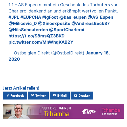
1:1 – AS Eupen nimmt ein Geschenk des Torhüters von
Charleroi dankend an und erkämpft wertvollen Punkt.
#JPL
#EUPCHA
#lgFoot
@kas_eupen
@AS_Eupen
@Milicevic_D
@Xinoexposito
@AndreasBeck87
@NilsSchouterden
@SportCharleroi
https://t.co/S8msQZ3BKD
pic.twitter.com/MhWhqKAB2Y
— Ostbelgien Direkt (@OstbelDirekt)
January 18,
2020
Jetzt Artikel teilen!
Facebook
Twitter
E-Mail
Drucken