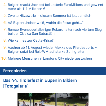
08.08.2026 - 17:16 von Bingo zu
Belgier knackt Jackpot bei Lotterie EuroMillions und gewinnt
Zweite Hitzewelle in diesem Sommer ist jetzt amtlich
mehr als 111 Millionen €
08.08.2026 - 16:20 von Russentrolle zu
Zweite Hitzewelle in diesem Sommer ist jetzt amtlich
Leipzig, Mechernich und die Frage: Wer steckt hinter den
Drohnen mit Strengstoff? War es Russland?
AS Eupen: „Keiner weiß, wohin die Reise geht…“
08.08.2026 - 15:34 von JoKrings zu
Remco Evenepoel alleiniger Rekordhalter nach viertem Sieg
Leipzig, Mechernich und die Frage: Wer steckt hinter den
bei der Clasica San Sebastián
Drohnen mit Strengstoff? War es Russland?
Wie kam es zur Ceuta-Krise?
08.08.2026 - 15:32 von 5/11 zu
Aachen ab 11. August wieder Mekka des Pferdesports –
Mehrere Menschen in Londons City niedergestochen
Belgien setzt bei Reit-WM auf starke Springreiter
08.08.2026 - 15:19 von Guido Scholzen zu
Mehrere Menschen in Londons City niedergestochen
Leipzig, Mechernich und die Frage: Wer steckt hinter den
Drohnen mit Strengstoff? War es Russland?
Fotogalerien
08.08.2026 - 14:54 von Alfons van Compernolle zu
Belgier knackt Jackpot bei Lotterie EuroMillions und gewinnt
Das 44. Tirolerfest in Eupen in Bildern
mehr als 111 Millionen €
[Fotogalerie]
08.08.2026 - 14:47 von Peer Wermuth zu
Leipzig, Mechernich und die Frage: Wer steckt hinter den
Drohnen mit Strengstoff? War es Russland?
08.08.2026 - 14:29 von Achso Dax zu