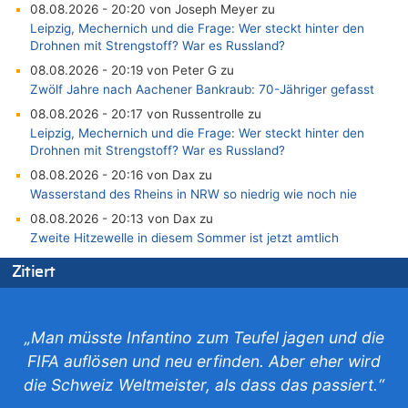
08.08.2026 - 20:20 von Joseph Meyer zu
Leipzig, Mechernich und die Frage: Wer steckt hinter den
Drohnen mit Strengstoff? War es Russland?
08.08.2026 - 20:19 von Peter G zu
Zwölf Jahre nach Aachener Bankraub: 70-Jähriger gefasst
08.08.2026 - 20:17 von Russentrolle zu
Leipzig, Mechernich und die Frage: Wer steckt hinter den
Drohnen mit Strengstoff? War es Russland?
08.08.2026 - 20:16 von Dax zu
Wasserstand des Rheins in NRW so niedrig wie noch nie
08.08.2026 - 20:13 von Dax zu
Zweite Hitzewelle in diesem Sommer ist jetzt amtlich
08.08.2026 - 20:09 von Dax zu
Zitiert
Zweite Hitzewelle in diesem Sommer ist jetzt amtlich
08.08.2026 - 20:06 von Dax zu
Zweite Hitzewelle in diesem Sommer ist jetzt amtlich
„Man müsste Infantino zum Teufel jagen und die
08.08.2026 - 19:00 von Peter G zu
FIFA auflösen und neu erfinden. Aber eher wird
Leipzig, Mechernich und die Frage: Wer steckt hinter den
die Schweiz Weltmeister, als dass das passiert.“
Drohnen mit Strengstoff? War es Russland?