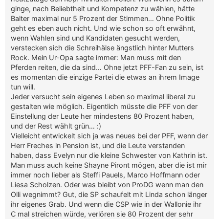
ginge, nach Beliebtheit und Kompetenz zu wählen, hätte
Balter maximal nur 5 Prozent der Stimmen… Ohne Politik
geht es eben auch nicht. Und wie schon so oft erwähnt,
wenn Wahlen sind und Kandidaten gesucht werden,
verstecken sich die Schreihälse ängstlich hinter Mutters
Rock. Mein Ur-Opa sagte immer: Man muss mit den
Pferden reiten, die da sind… Ohne jetzt PFF-Fan zu sein, ist
es momentan die einzige Partei die etwas an ihrem Image
tun will.
Jeder versucht sein eigenes Leben so maximal liberal zu
gestalten wie möglich. Eigentlich müsste die PFF von der
Einstellung der Leute her mindestens 80 Prozent haben,
und der Rest wählt grün… :)
Vielleicht entwickelt sich ja was neues bei der PFF, wenn der
Herr Freches in Pension ist, und die Leute verstanden
haben, dass Evelyn nur die kleine Schwester von Kathrin ist.
Man muss auch keine Shayne Piront mögen, aber die ist mir
immer noch lieber als Steffi Pauels, Marco Hoffmann oder
Liesa Scholzen. Oder was bleibt von ProDG wenn man den
Olli wegnimmt? Gut, die SP schaufelt mit Linda schon länger
ihr eigenes Grab. Und wenn die CSP wie in der Wallonie ihr
C mal streichen würde, verlören sie 80 Prozent der sehr