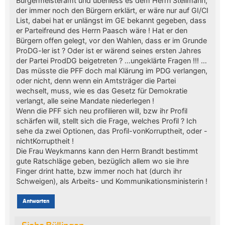
Bürgermeisteramt und überliess es dem Herrn Stellmann,
der immer noch den Bürgern erklärt, er wäre nur auf GI/CI
List, dabei hat er unlängst im GE bekannt gegeben, dass
er Parteifreund des Herrn Paasch wäre ! Hat er den
Bürgern offen gelegt, vor den Wahlen, dass er im Grunde
ProDG-ler ist ? Oder ist er wärend seines ersten Jahres
der Partei ProdDG beigetreten ? …ungeklärte Fragen !!! …
Das müsste die PFF doch mal Klärung im PDG verlangen,
oder nicht, denn wenn ein Amtsträger die Partei
wechselt, muss, wie es das Gesetz für Demokratie
verlangt, alle seine Mandate niederlegen !
Wenn die PFF sich neu profilieren will, bzw ihr Profil
schärfen will, stellt sich die Frage, welches Profil ? Ich
sehe da zwei Optionen, das Profil-vonKorruptheit, oder -
nichtKorruptheit !
Die Frau Weykmanns kann den Herrn Brandt bestimmt
gute Ratschläge geben, bezüglich allem wo sie ihre
Finger drint hatte, bzw immer noch hat (durch ihr
Schweigen), als Arbeits- und Kommunikationsministerin !
Antworten