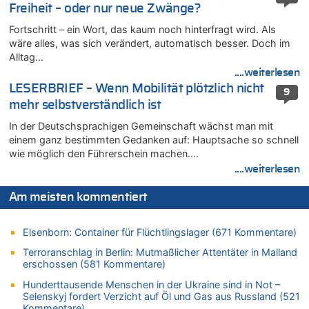
Wie kam es zur Ceuta-Krise?
Freiheit – oder nur neue Zwänge?
05.08.2026 - 18:55 von Der Patriot zu
Fortschritt – ein Wort, das kaum noch hinterfragt wird. Als
Wasserstand des Rheins in NRW so niedrig wie noch nie
wäre alles, was sich verändert, automatisch besser. Doch im
05.08.2026 - 18:35 von Der Patriot zu
Alltag…
Wasserstand des Rheins in NRW so niedrig wie noch nie
....weiterlesen
05.08.2026 - 18:31 von Der Patriot zu
LESERBRIEF – Wenn Mobilität plötzlich nicht
9
Mehrere Menschen in Londons City niedergestochen
mehr selbstverständlich ist
05.08.2026 - 18:10 von Ach zu
In der Deutschsprachigen Gemeinschaft wächst man mit
Wasserstand des Rheins in NRW so niedrig wie noch nie
einem ganz bestimmten Gedanken auf: Hauptsache so schnell
wie möglich den Führerschein machen….
05.08.2026 - 17:32 von Peter G zu
Mehrere Menschen in Londons City niedergestochen
....weiterlesen
05.08.2026 - 17:19 von Chips zu
Am meisten kommentiert
Wasserstand des Rheins in NRW so niedrig wie noch nie
05.08.2026 - 17:18 von Chips zu
Elsenborn: Container für Flüchtlingslager (671 Kommentare)
Wasserstand des Rheins in NRW so niedrig wie noch nie
Terroranschlag in Berlin: Mutmaßlicher Attentäter in Mailand
05.08.2026 - 17:05 von Dax zu
erschossen (581 Kommentare)
Wie kam es zur Ceuta-Krise?
Hunderttausende Menschen in der Ukraine sind in Not –
05.08.2026 - 17:00 von Chips zu
Selenskyj fordert Verzicht auf Öl und Gas aus Russland (521
Wasserstand des Rheins in NRW so niedrig wie noch nie
Kommentare)