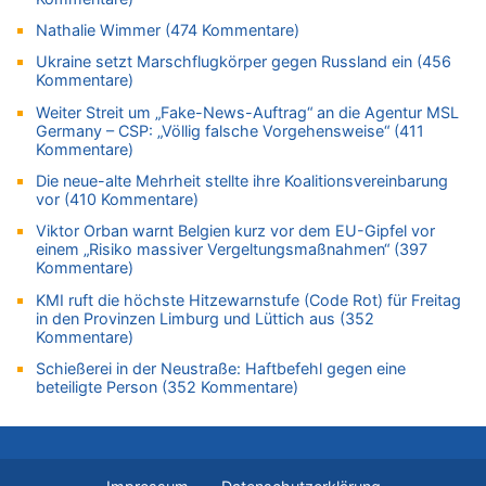
05.08.2026 - 17:00 von Dax zu
Nathalie Wimmer (474 Kommentare)
Wie kam es zur Ceuta-Krise?
Ukraine setzt Marschflugkörper gegen Russland ein (456
05.08.2026 - 16:51 von Chips zu
Kommentare)
Es gibt mmer mehr Fälle von Fahrerflucht in Belgien –
Weiter Streit um „Fake-News-Auftrag“ an die Agentur MSL
Fußgänger und Radfahrer sind die häufigsten Opfer
Germany – CSP: „Völlig falsche Vorgehensweise“ (411
05.08.2026 - 16:47 von Hugo Egon Bernhard von Sinnen zu
Kommentare)
Wasserstand des Rheins in NRW so niedrig wie noch nie
Die neue-alte Mehrheit stellte ihre Koalitionsvereinbarung
05.08.2026 - 16:44 von JoKrings zu
vor (410 Kommentare)
Zweite Hitzewelle in diesem Sommer ist jetzt amtlich
Viktor Orban warnt Belgien kurz vor dem EU-Gipfel vor
05.08.2026 - 16:14 von Patrick zu
einem „Risiko massiver Vergeltungsmaßnahmen“ (397
Kommentare)
Viktor Orban warnt Belgien kurz vor dem EU-Gipfel vor einem
„Risiko massiver Vergeltungsmaßnahmen“
KMI ruft die höchste Hitzewarnstufe (Code Rot) für Freitag
in den Provinzen Limburg und Lüttich aus (352
05.08.2026 - 16:08 von Politiker zu
Kommentare)
Warum die Waldbrände in Frankreich und Spanien Rekorde
brechen [Fragen & Antworten]
Schießerei in der Neustraße: Haftbefehl gegen eine
beteiligte Person (352 Kommentare)
05.08.2026 - 15:59 von JoKrings zu
Wie kam es zur Ceuta-Krise?
05.08.2026 - 14:38 von Beatrice Schins zu
Auf Europa ist mal wieder Verlass [Zwischenruf]