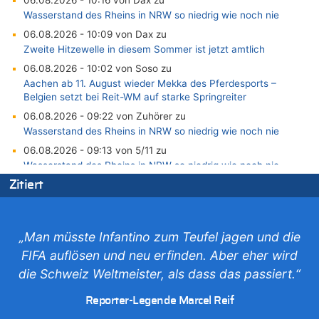
Wasserstand des Rheins in NRW so niedrig wie noch nie
06.08.2026 - 10:09 von Dax zu
Zweite Hitzewelle in diesem Sommer ist jetzt amtlich
06.08.2026 - 10:02 von Soso zu
Aachen ab 11. August wieder Mekka des Pferdesports –
Belgien setzt bei Reit-WM auf starke Springreiter
06.08.2026 - 09:22 von Zuhörer zu
Wasserstand des Rheins in NRW so niedrig wie noch nie
06.08.2026 - 09:13 von 5/11 zu
Wasserstand des Rheins in NRW so niedrig wie noch nie
06.08.2026 - 09:05 von 5/11 zu
Zitiert
Mehrere Menschen in Londons City niedergestochen
06.08.2026 - 08:39 von Eifel_er zu
Mehrere Menschen in Londons City niedergestochen
„Man müsste Infantino zum Teufel jagen und die
06.08.2026 - 07:33 von Carine zu
FIFA auflösen und neu erfinden. Aber eher wird
Wie kam es zur Ceuta-Krise?
die Schweiz Weltmeister, als dass das passiert.“
06.08.2026 - 07:30 von Ahja zu
Reporter-Legende Marcel Reif
Wasserstand des Rheins in NRW so niedrig wie noch nie