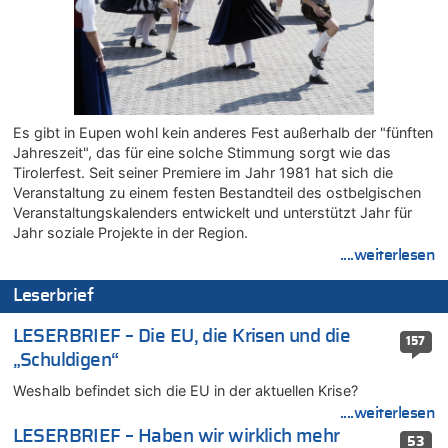
Aachen ab 11. August wieder Mekka des Pferdesports –
Belgien setzt bei Reit-WM auf starke Springreiter
05.08.2026 - 19:40 von Mungo zu
Es gibt mmer mehr Fälle von Fahrerflucht in Belgien –
Fußgänger und Radfahrer sind die häufigsten Opfer
05.08.2026 - 19:34 von Mungo zu
Es gibt in Eupen wohl kein anderes Fest außerhalb der "fünften
Warum die Waldbrände in Frankreich und Spanien Rekorde
Jahreszeit", das für eine solche Stimmung sorgt wie das
brechen [Fragen & Antworten]
Tirolerfest. Seit seiner Premiere im Jahr 1981 hat sich die
05.08.2026 - 19:21 von Hugo Egon Bernhard von Sinnen zu
Veranstaltung zu einem festen Bestandteil des ostbelgischen
Mehrere Menschen in Londons City niedergestochen
Veranstaltungskalenders entwickelt und unterstützt Jahr für
Jahr soziale Projekte in der Region.
05.08.2026 - 19:17 von Pierre zu
....weiterlesen
Mehrere Menschen in Londons City niedergestochen
05.08.2026 - 19:16 von Mungo zu
Leserbrief
Zweite Hitzewelle in diesem Sommer ist jetzt amtlich
05.08.2026 - 19:16 von Hugo Egon Bernhard von Sinnen zu
LESERBRIEF – Die EU, die Krisen und die
157
Wasserstand des Rheins in NRW so niedrig wie noch nie
„Schuldigen“
05.08.2026 - 19:11 von Carine zu
Weshalb befindet sich die EU in der aktuellen Krise?
Wie kam es zur Ceuta-Krise?
....weiterlesen
05.08.2026 - 19:09 von Carine zu
LESERBRIEF – Haben wir wirklich mehr
53