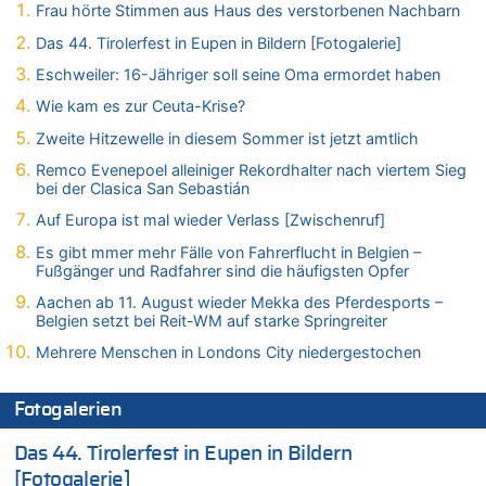
In Belgien missachten zwei von drei Autofahrern das
Frau hörte Stimmen aus Haus des verstorbenen Nachbarn
Tempolimit in 30er-Zonen – Untersuchung von Vias
Das 44. Tirolerfest in Eupen in Bildern [Fotogalerie]
07.08.2026 - 10:05 von Ostbelgien Direkt zu
Eschweiler: 16-Jähriger soll seine Oma ermordet haben
Soll Belgien Tempolimit auf Autobahnen erhöhen? – In
Tschechien ab 2024 maximal 150 km/h erlaubt
Wie kam es zur Ceuta-Krise?
07.08.2026 - 10:05 von N. A. Klar zu
Zweite Hitzewelle in diesem Sommer ist jetzt amtlich
In Belgien missachten zwei von drei Autofahrern das
Remco Evenepoel alleiniger Rekordhalter nach viertem Sieg
Tempolimit in 30er-Zonen – Untersuchung von Vias
bei der Clasica San Sebastián
07.08.2026 - 09:31 von Ermitler zu
Auf Europa ist mal wieder Verlass [Zwischenruf]
Das 44. Tirolerfest in Eupen in Bildern [Fotogalerie]
Es gibt mmer mehr Fälle von Fahrerflucht in Belgien –
07.08.2026 - 09:18 von Noppi zu
Fußgänger und Radfahrer sind die häufigsten Opfer
AS Eupen: „Keiner weiß, wohin die Reise geht…“
Aachen ab 11. August wieder Mekka des Pferdesports –
07.08.2026 - 09:03 von JoKrings zu
Belgien setzt bei Reit-WM auf starke Springreiter
Zweite Hitzewelle in diesem Sommer ist jetzt amtlich
Mehrere Menschen in Londons City niedergestochen
07.08.2026 - 01:12 von WK zu
Warum die Waldbrände in Frankreich und Spanien Rekorde
brechen [Fragen & Antworten]
Fotogalerien
07.08.2026 - 01:03 von Hugo Egon Bernhard von Sinnen zu
Das 44. Tirolerfest in Eupen in Bildern
Zweite Hitzewelle in diesem Sommer ist jetzt amtlich
[Fotogalerie]
07.08.2026 - 00:50 von WK zu