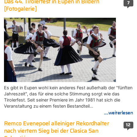
Das 44. Tirolerfest in Eupen in Bildern
7
[Fotogalerie]
Es gibt in Eupen wohl kein anderes Fest außerhalb der "fünften
Jahreszeit", das für eine solche Stimmung sorgt wie das
Tirolerfest. Seit seiner Premiere im Jahr 1981 hat sich die
Veranstaltung zu einem festen Bestandteil…
....weiterlesen
Remco Evenepoel alleiniger Rekordhalter
12
nach viertem Sieg bei der Clasica San