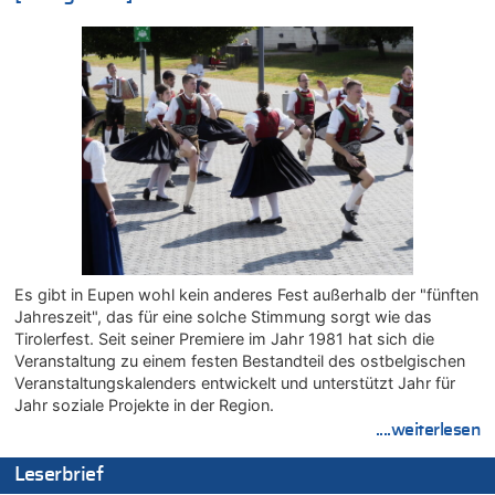
Wie kam es zur Ceuta-Krise?
07.08.2026 - 00:06 von 5/11 zu
Mehrere Menschen in Londons City niedergestochen
06.08.2026 - 23:53 von Foto Anneliese zu
Mehrere Menschen in Londons City niedergestochen
06.08.2026 - 23:25 von WK zu
FIFA-Spitze demonstriert Einigkeit trotz Kritik und neuer
Vorwürfe gegen Präsident Gianni Infantino
06.08.2026 - 22:48 von DG zu
FIFA-Spitze demonstriert Einigkeit trotz Kritik und neuer
Vorwürfe gegen Präsident Gianni Infantino
Es gibt in Eupen wohl kein anderes Fest außerhalb der "fünften
06.08.2026 - 22:07 von DR ALBERN zu
Jahreszeit", das für eine solche Stimmung sorgt wie das
FIFA-Spitze demonstriert Einigkeit trotz Kritik und neuer
Tirolerfest. Seit seiner Premiere im Jahr 1981 hat sich die
Vorwürfe gegen Präsident Gianni Infantino
Veranstaltung zu einem festen Bestandteil des ostbelgischen
06.08.2026 - 21:27 von klar zu
Veranstaltungskalenders entwickelt und unterstützt Jahr für
Mehrere Menschen in Londons City niedergestochen
Jahr soziale Projekte in der Region.
....weiterlesen
06.08.2026 - 21:19 von Ach zu
Zweite Hitzewelle in diesem Sommer ist jetzt amtlich
Leserbrief
06.08.2026 - 21:16 von michlaustderaffe zu