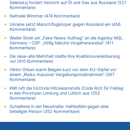
Zweite Hitzewelle in diesem Sommer ist jetzt amtlich
Selenskyj fordert Verzicht auf Öl und Gas aus Russland (521
Kommentare)
06.08.2026 - 13:34 von Zeitzeuge zu
Nathalie Wimmer (474 Kommentare)
Wasserstand des Rheins in NRW so niedrig wie noch nie
06.08.2026 - 13:27 von Hubert F. zu
Ukraine setzt Marschflugkörper gegen Russland ein (456
Kommentare)
Wasserstand des Rheins in NRW so niedrig wie noch nie
Weiter Streit um „Fake-News-Auftrag“ an die Agentur MSL
06.08.2026 - 13:20 von Speck für die Mâuse zu
Germany – CSP: „Völlig falsche Vorgehensweise“ (411
FIFA-Spitze demonstriert Einigkeit trotz Kritik und neuer
Kommentare)
Vorwürfe gegen Präsident Gianni Infantino
Die neue-alte Mehrheit stellte ihre Koalitionsvereinbarung
06.08.2026 - 12:41 von Hugo Egon Bernhard von Sinnen zu
vor (410 Kommentare)
Frau hörte Stimmen aus Haus des verstorbenen Nachbarn
Viktor Orban warnt Belgien kurz vor dem EU-Gipfel vor
06.08.2026 - 12:36 von Gärlinde zu
einem „Risiko massiver Vergeltungsmaßnahmen“ (397
Aachen ab 11. August wieder Mekka des Pferdesports –
Kommentare)
Belgien setzt bei Reit-WM auf starke Springreiter
KMI ruft die höchste Hitzewarnstufe (Code Rot) für Freitag
06.08.2026 - 12:26 von Guido Scholzen zu
in den Provinzen Limburg und Lüttich aus (352
Zweite Hitzewelle in diesem Sommer ist jetzt amtlich
Kommentare)
06.08.2026 - 12:17 von Sparwasser zu
Schießerei in der Neustraße: Haftbefehl gegen eine
Zweite Hitzewelle in diesem Sommer ist jetzt amtlich
beteiligte Person (352 Kommentare)
06.08.2026 - 12:13 von Dax zu
Zweite Hitzewelle in diesem Sommer ist jetzt amtlich