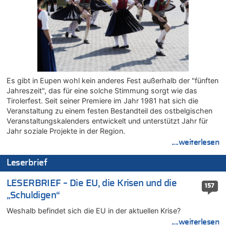
FIFA-Spitze demonstriert Einigkeit trotz Kritik und neuer
Vorwürfe gegen Präsident Gianni Infantino
06.08.2026 - 16:53 von Frage zu
Zweite Hitzewelle in diesem Sommer ist jetzt amtlich
06.08.2026 - 16:39 von Noah Parmentier zu
Zweite Hitzewelle in diesem Sommer ist jetzt amtlich
Es gibt in Eupen wohl kein anderes Fest außerhalb der "fünften
06.08.2026 - 16:36 von Noah Parmentier zu
Jahreszeit", das für eine solche Stimmung sorgt wie das
Zweite Hitzewelle in diesem Sommer ist jetzt amtlich
Tirolerfest. Seit seiner Premiere im Jahr 1981 hat sich die
06.08.2026 - 16:10 von Dax zu
Veranstaltung zu einem festen Bestandteil des ostbelgischen
Wasserstand des Rheins in NRW so niedrig wie noch nie
Veranstaltungskalenders entwickelt und unterstützt Jahr für
06.08.2026 - 15:51 von SuperBoy zu
Jahr soziale Projekte in der Region.
Eschweiler: 16-Jähriger soll seine Oma ermordet haben
....weiterlesen
06.08.2026 - 15:42 von PvD zu
Leserbrief
Mehrere Menschen in Londons City niedergestochen
06.08.2026 - 15:42 von Dax zu
LESERBRIEF – Die EU, die Krisen und die
157
Zweite Hitzewelle in diesem Sommer ist jetzt amtlich
„Schuldigen“
06.08.2026 - 15:27 von ne Hondsjong zu
Weshalb befindet sich die EU in der aktuellen Krise?
Zweite Hitzewelle in diesem Sommer ist jetzt amtlich
....weiterlesen