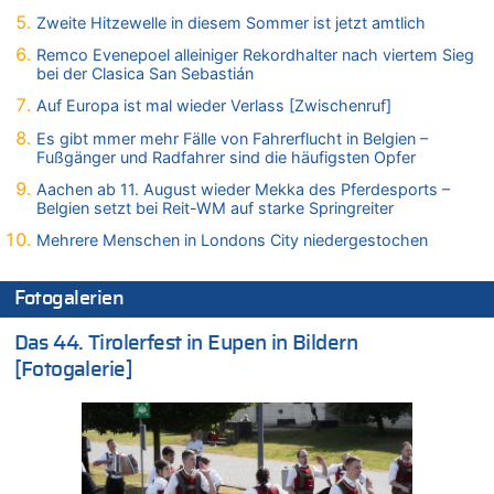
06.08.2026 - 20:16 von Panda46 zu
Zweite Hitzewelle in diesem Sommer ist jetzt amtlich
AS Eupen: „Keiner weiß, wohin die Reise geht…“
Remco Evenepoel alleiniger Rekordhalter nach viertem Sieg
06.08.2026 - 19:17 von Guido Scholzen zu
bei der Clasica San Sebastián
Zweite Hitzewelle in diesem Sommer ist jetzt amtlich
Auf Europa ist mal wieder Verlass [Zwischenruf]
06.08.2026 - 19:14 von JoKrings zu
Es gibt mmer mehr Fälle von Fahrerflucht in Belgien –
Zweite Hitzewelle in diesem Sommer ist jetzt amtlich
Fußgänger und Radfahrer sind die häufigsten Opfer
06.08.2026 - 18:40 von Ostbelgien Direkt zu
Aachen ab 11. August wieder Mekka des Pferdesports –
Felice Mazzu soll Cheftrainer der AS Eupen werden
Belgien setzt bei Reit-WM auf starke Springreiter
06.08.2026 - 18:29 von Zahlen zählen Fakten zu
Mehrere Menschen in Londons City niedergestochen
Zweite Hitzewelle in diesem Sommer ist jetzt amtlich
06.08.2026 - 17:51 von ne Hondsjong zu
Fotogalerien
Zweite Hitzewelle in diesem Sommer ist jetzt amtlich
06.08.2026 - 17:24 von Dax zu
Das 44. Tirolerfest in Eupen in Bildern
Zweite Hitzewelle in diesem Sommer ist jetzt amtlich
[Fotogalerie]
06.08.2026 - 17:23 von Hans L. zu
Zweite Hitzewelle in diesem Sommer ist jetzt amtlich
06.08.2026 - 17:21 von Dax zu
Zweite Hitzewelle in diesem Sommer ist jetzt amtlich
06.08.2026 - 17:01 von Wahlstimme? zu