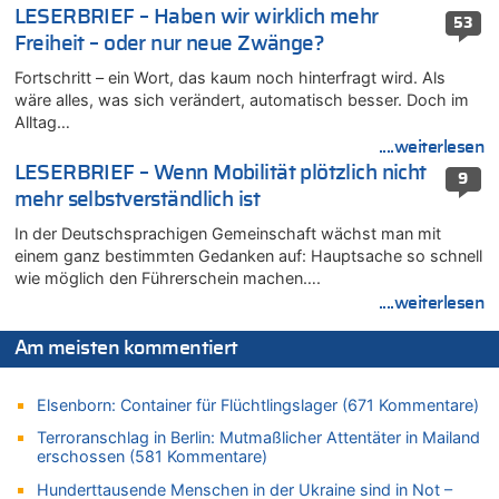
06.08.2026 - 14:57 von Hugo Egon Bernhard von Sinnen zu
LESERBRIEF – Haben wir wirklich mehr
53
Zweite Hitzewelle in diesem Sommer ist jetzt amtlich
Freiheit – oder nur neue Zwänge?
06.08.2026 - 14:51 von Ostbelgien Direkt zu
Fortschritt – ein Wort, das kaum noch hinterfragt wird. Als
Zurück an den Rhein: Hendrich wechselt zum 1. FC Köln
wäre alles, was sich verändert, automatisch besser. Doch im
06.08.2026 - 14:46 von Hugo Egon Bernhard von Sinnen zu
Alltag…
Frau hörte Stimmen aus Haus des verstorbenen Nachbarn
....weiterlesen
06.08.2026 - 14:44 von Coralie zu
LESERBRIEF – Wenn Mobilität plötzlich nicht
9
Zweite Hitzewelle in diesem Sommer ist jetzt amtlich
mehr selbstverständlich ist
06.08.2026 - 14:41 von Coralie zu
In der Deutschsprachigen Gemeinschaft wächst man mit
Zweite Hitzewelle in diesem Sommer ist jetzt amtlich
einem ganz bestimmten Gedanken auf: Hauptsache so schnell
06.08.2026 - 14:26 von Hugo Egon Bernhard von Sinnen zu
wie möglich den Führerschein machen….
Zweite Hitzewelle in diesem Sommer ist jetzt amtlich
....weiterlesen
06.08.2026 - 14:11 von Dax zu
Zweite Hitzewelle in diesem Sommer ist jetzt amtlich
Am meisten kommentiert
06.08.2026 - 14:11 von Wolfgang zu
Zurück an den Rhein: Hendrich wechselt zum 1. FC Köln
Elsenborn: Container für Flüchtlingslager (671 Kommentare)
06.08.2026 - 13:59 von Chips zu
Terroranschlag in Berlin: Mutmaßlicher Attentäter in Mailand
Wasserstand des Rheins in NRW so niedrig wie noch nie
erschossen (581 Kommentare)
06.08.2026 - 13:53 von Frage an den Hondsjong zu
Hunderttausende Menschen in der Ukraine sind in Not –