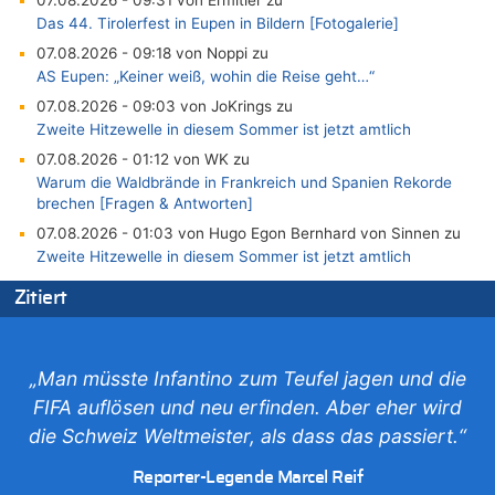
Das 44. Tirolerfest in Eupen in Bildern [Fotogalerie]
07.08.2026 - 09:18 von Noppi zu
AS Eupen: „Keiner weiß, wohin die Reise geht…“
07.08.2026 - 09:03 von JoKrings zu
Zweite Hitzewelle in diesem Sommer ist jetzt amtlich
07.08.2026 - 01:12 von WK zu
Warum die Waldbrände in Frankreich und Spanien Rekorde
brechen [Fragen & Antworten]
07.08.2026 - 01:03 von Hugo Egon Bernhard von Sinnen zu
Zweite Hitzewelle in diesem Sommer ist jetzt amtlich
07.08.2026 - 00:50 von WK zu
Zitiert
Wie kam es zur Ceuta-Krise?
07.08.2026 - 00:06 von 5/11 zu
Mehrere Menschen in Londons City niedergestochen
„Man müsste Infantino zum Teufel jagen und die
06.08.2026 - 23:53 von Foto Anneliese zu
FIFA auflösen und neu erfinden. Aber eher wird
Mehrere Menschen in Londons City niedergestochen
die Schweiz Weltmeister, als dass das passiert.“
06.08.2026 - 23:25 von WK zu
FIFA-Spitze demonstriert Einigkeit trotz Kritik und neuer
Reporter-Legende Marcel Reif
Vorwürfe gegen Präsident Gianni Infantino