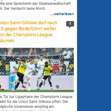
eilte eine Sprecherin der Staatsanwaltschaft
it. Der Verdacht laute Mord.
....weiterlesen
nion Saint-Gilloise darf nach
1
:3 gegen Bodø/Glimt weiter
on der Champions League
räumen
ie Tür zur Ligaphase der Champions League
eibt für die Union Saint-Gilloise offen: Der
elgische Vizemeister empfing am