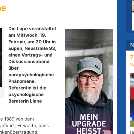
pe
Die Lupe veranstaltet
am Mittwoch, 19.
Februar, um 20 Uhr in
N
Eupen, Neustraße 93,
einen Vortrags- und
Z
Diskussionsabend
w
über
parapsychologische
Phänomene.
Referentin ist die
psychologische
Beraterin Liane
de 1889 von dem
führt. Er wollte, dass
nkenübertragung,
D