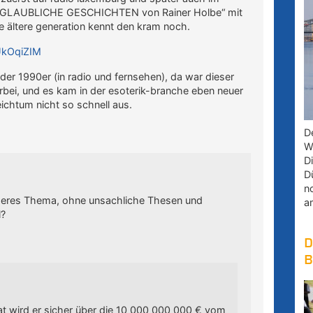
„UNGLAUBLICHE GESCHICHTEN von Rainer Holbe“ mit
e ältere generation kennt den kram noch.
UkOqiZIM
er 1990er (in radio und fernsehen), da war dieser
rbei, und es kam in der esoterik-branche eben neuer
ichtum nicht so schnell aus.
D
W
D
D
n
nderes Thema, ohne unsachliche Thesen und
a
l?
D
B
t wird er sicher über die 10 000 000 000 € vom