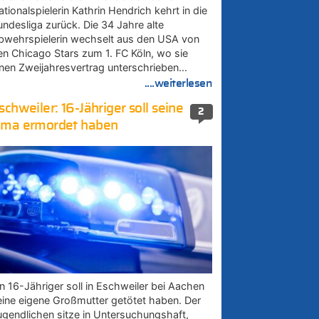
tionalspielerin Kathrin Hendrich kehrt in die
undesliga zurück. Die 34 Jahre alte
bwehrspielerin wechselt aus den USA von
en Chicago Stars zum 1. FC Köln, wo sie
inen Zweijahresvertrag unterschrieben…
....weiterlesen
schweiler: 16-Jähriger soll seine
2
ma ermordet haben
in 16-Jähriger soll in Eschweiler bei Aachen
eine eigene Großmutter getötet haben. Der
ugendlichen sitze in Untersuchungshaft,