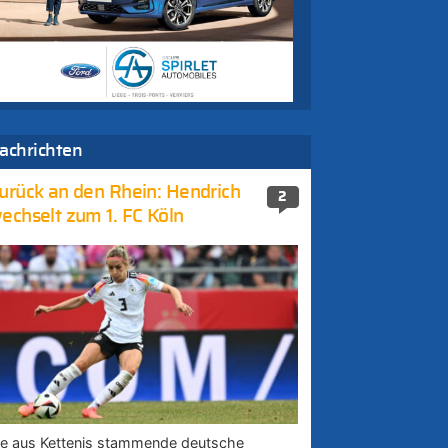
achrichten
urück an den Rhein: Hendrich
2
echselt zum 1. FC Köln
ie aus Kettenis stammende deutsche