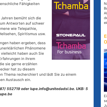
Na
enschliche Fähigkeiten
B
A
d
0 Jahren bemüht sich die
e
 um Antworten auf schwer
mene wie Telepathie,
Hellsehen, Spiritismus usw.
E
O
ungen haben ergeben, dass
unerklärlichen Phänomene
 vielleicht haben auch Sie
 Erfahrungen in ihrem
ie sie gerne erzählen
ecker hat zu diesem
n Thema recherchiert und lädt Sie zu einem
hen Austausch ein.
087/ 552719 oder lupe.info@unitedadsl.be. UKB: 5
lupe.be
E
s
J