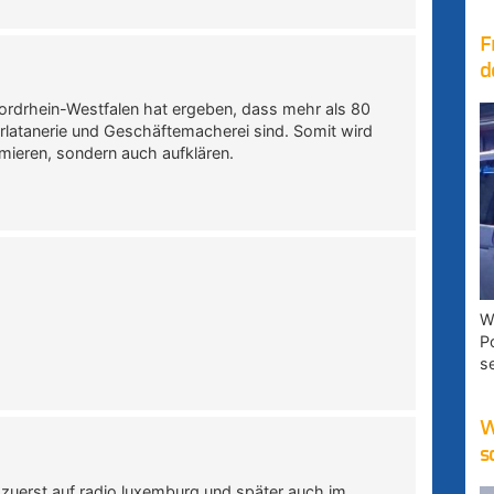
F
d
ordrhein-Westfalen hat ergeben, dass mehr als 80
latanerie und Geschäftemacherei sind. Somit wird
rmieren, sondern auch aufklären.
W
P
s
W
s
o zuerst auf radio luxemburg und später auch im