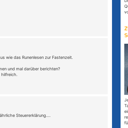
D
Q
v
Z
S
us wie das Runenlesen zur Fastenzeit.
men und mal darüber berichten?
hilfreich.
Je
T
e
ährliche Steuererklärung….
r
fü