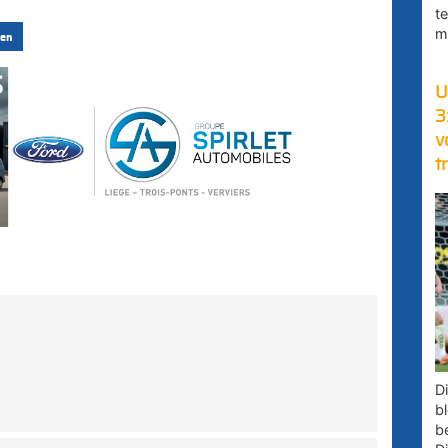
t
m
en
U
3
v
t
D
bl
b