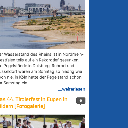
er Wasserstand des Rheins ist in Nordrhein-
estfalen teils auf ein Rekordtief gesunken.
ie Pegelstände in Duisburg-Ruhrort und
üsseldorf waren am Sonntag so niedrig wie
och nie, in Köln hatte der Pegelstand schon
m Samstag ein…
....weiterlesen
as 44. Tirolerfest in Eupen in
6
ildern [Fotogalerie]