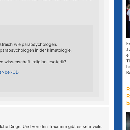
E
streich wie parapsychologen.
a
parapsychologen in der klimatologie.
e
Ti
en wissenschaft-religion-esoterik?
h
ner-bei-OD
B
R
R
b
lche Dinge. Und von den Träumern gibt es sehr viele.