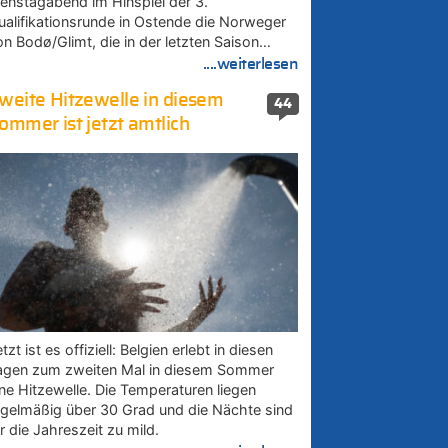
ienstagabend im Hinspiel der 3.
ualifikationsrunde in Ostende die Norweger
on Bodø/Glimt, die in der letzten Saison…
....weiterlesen
weite Hitzewelle in diesem
44
ommer ist jetzt amtlich
tzt ist es offiziell: Belgien erlebt in diesen
agen zum zweiten Mal in diesem Sommer
ine Hitzewelle. Die Temperaturen liegen
egelmäßig über 30 Grad und die Nächte sind
r die Jahreszeit zu mild.