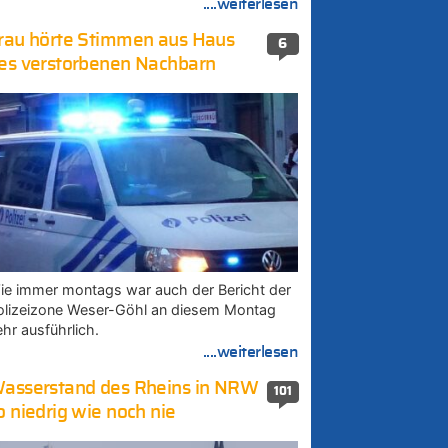
....weiterlesen
rau hörte Stimmen aus Haus
6
es verstorbenen Nachbarn
ie immer montags war auch der Bericht der
olizeizone Weser-Göhl an diesem Montag
ehr ausführlich.
....weiterlesen
asserstand des Rheins in NRW
101
o niedrig wie noch nie