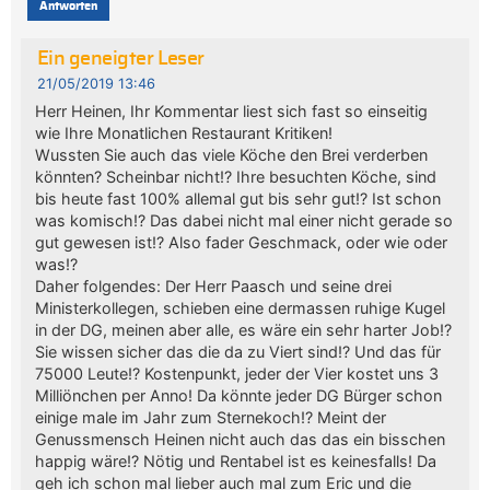
Antworten
Ein geneigter Leser
21/05/2019 13:46
Herr Heinen, Ihr Kommentar liest sich fast so einseitig
wie Ihre Monatlichen Restaurant Kritiken!
Wussten Sie auch das viele Köche den Brei verderben
könnten? Scheinbar nicht!? Ihre besuchten Köche, sind
bis heute fast 100% allemal gut bis sehr gut!? Ist schon
was komisch!? Das dabei nicht mal einer nicht gerade so
gut gewesen ist!? Also fader Geschmack, oder wie oder
was!?
Daher folgendes: Der Herr Paasch und seine drei
Ministerkollegen, schieben eine dermassen ruhige Kugel
in der DG, meinen aber alle, es wäre ein sehr harter Job!?
Sie wissen sicher das die da zu Viert sind!? Und das für
75000 Leute!? Kostenpunkt, jeder der Vier kostet uns 3
Milliönchen per Anno! Da könnte jeder DG Bürger schon
einige male im Jahr zum Sternekoch!? Meint der
Genussmensch Heinen nicht auch das das ein bisschen
happig wäre!? Nötig und Rentabel ist es keinesfalls! Da
geh ich schon mal lieber auch mal zum Eric und die