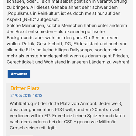
schauen, oder … sich mal selbst politisch in Verantwortung
zu bringen. All dieses Gehabe ähnelt sehr schwer dem
„Populismus in Reinkultur“, ist es doch meist nur auf den
Aspekt „NEID“ aufgebaut.
Solche Meinungen, solche Menschen haben unter anderem
den Brexit entschieden – also keinerlei politische
Backgrounds aber wohl mit den ganz Großen mitreden
wollen. Politik, Gesellschaft, DG, Föderalstaat und auch vor
allem die EU sind keine billigen Dailysoaps, sondern eine
mehr als ernste Angelegenheit wenn es darum geht Frieden,
Gerechtigkeit und Wohlstand in unseren Ländern zu wahren!
Antworten
Dritter Platz
21/05/2019 18:12
Wahlbetrug ist der dritte Platz von Arimont. Jeder weiß,
dass der gar nicht ins PDG will, sondern 20mal so viel
verdienen will im EP. Er verheizt einen Spitzenkandidaten
nach dem anderen bei der CSP – genau wie Millionär
Grosch seinerzeit. Igitt.