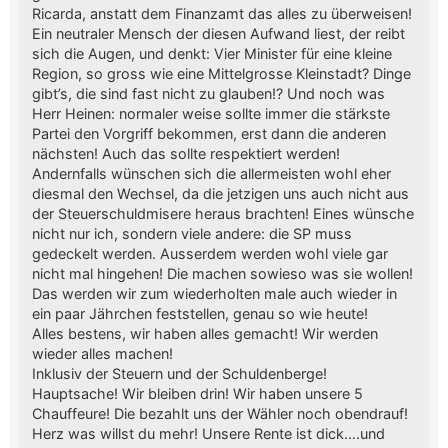
Ricarda, anstatt dem Finanzamt das alles zu überweisen!
Ein neutraler Mensch der diesen Aufwand liest, der reibt
sich die Augen, und denkt: Vier Minister für eine kleine
Region, so gross wie eine Mittelgrosse Kleinstadt? Dinge
gibt’s, die sind fast nicht zu glauben!? Und noch was
Herr Heinen: normaler weise sollte immer die stärkste
Partei den Vorgriff bekommen, erst dann die anderen
nächsten! Auch das sollte respektiert werden!
Andernfalls wünschen sich die allermeisten wohl eher
diesmal den Wechsel, da die jetzigen uns auch nicht aus
der Steuerschuldmisere heraus brachten! Eines wünsche
nicht nur ich, sondern viele andere: die SP muss
gedeckelt werden. Ausserdem werden wohl viele gar
nicht mal hingehen! Die machen sowieso was sie wollen!
Das werden wir zum wiederholten male auch wieder in
ein paar Jährchen feststellen, genau so wie heute!
Alles bestens, wir haben alles gemacht! Wir werden
wieder alles machen!
Inklusiv der Steuern und der Schuldenberge!
Hauptsache! Wir bleiben drin! Wir haben unsere 5
Chauffeure! Die bezahlt uns der Wähler noch obendrauf!
Herz was willst du mehr! Unsere Rente ist dick….und