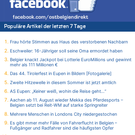
08.08.2026 - 21:46 von Frage zu
Leipzig, Mechernich und die Frage: Wer steckt hinter den
Drohnen mit Strengstoff? War es Russland?
08.08.2026 - 21:33 von Frage zu
Populäre Artikel der letzten 7 Tage
Zwölf Jahre nach Aachener Bankraub: 70-Jähriger gefasst
08.08.2026 - 21:28 von Noah Parmentier zu
Leipzig, Mechernich und die Frage: Wer steckt hinter den
Frau hörte Stimmen aus Haus des verstorbenen Nachbarn
Drohnen mit Strengstoff? War es Russland?
Eschweiler: 16-Jähriger soll seine Oma ermordet haben
08.08.2026 - 21:11 von Mungo zu
Belgier knackt Jackpot bei Lotterie EuroMillions und gewinnt
Leipzig, Mechernich und die Frage: Wer steckt hinter den
mehr als 111 Millionen €
Drohnen mit Strengstoff? War es Russland?
Das 44. Tirolerfest in Eupen in Bildern [Fotogalerie]
08.08.2026 - 20:49 von Marcel Scholzen Eimerscheid zu
Leipzig, Mechernich und die Frage: Wer steckt hinter den
Zweite Hitzewelle in diesem Sommer ist jetzt amtlich
Drohnen mit Strengstoff? War es Russland?
AS Eupen: „Keiner weiß, wohin die Reise geht…“
08.08.2026 - 20:34 von Dax zu
Aachen ab 11. August wieder Mekka des Pferdesports –
Wasserstand des Rheins in NRW so niedrig wie noch nie
Belgien setzt bei Reit-WM auf starke Springreiter
08.08.2026 - 20:32 von Joseph Meyer zu
Mehrere Menschen in Londons City niedergestochen
Leipzig, Mechernich und die Frage: Wer steckt hinter den
Drohnen mit Strengstoff? War es Russland?
Es gibt mmer mehr Fälle von Fahrerflucht in Belgien –
Fußgänger und Radfahrer sind die häufigsten Opfer
08.08.2026 - 20:20 von Joseph Meyer zu