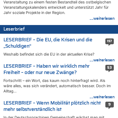
Veranstaltung zu einem festen Bestandteil des ostbelgischen
Drohnen mit Strengstoff? War es Russland?
Veranstaltungskalenders entwickelt und unterstützt Jahr für
08.08.2026 - 18:41 von JoKrings zu
Jahr soziale Projekte in der Region.
Leipzig, Mechernich und die Frage: Wer steckt hinter den
....weiterlesen
Drohnen mit Strengstoff? War es Russland?
Leserbrief
08.08.2026 - 18:39 von JoKrings zu
Leipzig, Mechernich und die Frage: Wer steckt hinter den
LESERBRIEF – Die EU, die Krisen und die
Drohnen mit Strengstoff? War es Russland?
157
„Schuldigen“
08.08.2026 - 18:07 von Hubert F. zu
Belgier knackt Jackpot bei Lotterie EuroMillions und gewinnt
Weshalb befindet sich die EU in der aktuellen Krise?
mehr als 111 Millionen €
....weiterlesen
08.08.2026 - 17:46 von Der Alte zu
LESERBRIEF – Haben wir wirklich mehr
53
Belgier knackt Jackpot bei Lotterie EuroMillions und gewinnt
Freiheit – oder nur neue Zwänge?
mehr als 111 Millionen €
Fortschritt – ein Wort, das kaum noch hinterfragt wird. Als
08.08.2026 - 17:45 von Der Alte zu
wäre alles, was sich verändert, automatisch besser. Doch im
Zwölf Jahre nach Aachener Bankraub: 70-Jähriger gefasst
Alltag…
08.08.2026 - 17:43 von Der Alte zu
....weiterlesen
Leipzig, Mechernich und die Frage: Wer steckt hinter den
LESERBRIEF – Wenn Mobilität plötzlich nicht
9
Drohnen mit Strengstoff? War es Russland?
mehr selbstverständlich ist
08.08.2026 - 17:16 von Bingo zu
In der Deutschsprachigen Gemeinschaft wächst man mit
Zweite Hitzewelle in diesem Sommer ist jetzt amtlich