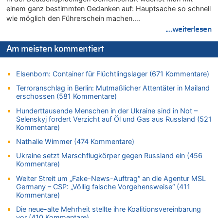
einem ganz bestimmten Gedanken auf: Hauptsache so schnell
08.08.2026 - 16:20 von Russentrolle zu
wie möglich den Führerschein machen….
Leipzig, Mechernich und die Frage: Wer steckt hinter den
....weiterlesen
Drohnen mit Strengstoff? War es Russland?
08.08.2026 - 15:34 von JoKrings zu
Am meisten kommentiert
Leipzig, Mechernich und die Frage: Wer steckt hinter den
Drohnen mit Strengstoff? War es Russland?
Elsenborn: Container für Flüchtlingslager (671 Kommentare)
08.08.2026 - 15:32 von 5/11 zu
Terroranschlag in Berlin: Mutmaßlicher Attentäter in Mailand
Mehrere Menschen in Londons City niedergestochen
erschossen (581 Kommentare)
08.08.2026 - 15:19 von Guido Scholzen zu
Hunderttausende Menschen in der Ukraine sind in Not –
Leipzig, Mechernich und die Frage: Wer steckt hinter den
Selenskyj fordert Verzicht auf Öl und Gas aus Russland (521
Drohnen mit Strengstoff? War es Russland?
Kommentare)
08.08.2026 - 14:54 von Alfons van Compernolle zu
Nathalie Wimmer (474 Kommentare)
Belgier knackt Jackpot bei Lotterie EuroMillions und gewinnt
mehr als 111 Millionen €
Ukraine setzt Marschflugkörper gegen Russland ein (456
Kommentare)
08.08.2026 - 14:47 von Peer Wermuth zu
Leipzig, Mechernich und die Frage: Wer steckt hinter den
Weiter Streit um „Fake-News-Auftrag“ an die Agentur MSL
Germany – CSP: „Völlig falsche Vorgehensweise“ (411
Drohnen mit Strengstoff? War es Russland?
Kommentare)
08.08.2026 - 14:29 von Achso Dax zu
Die neue-alte Mehrheit stellte ihre Koalitionsvereinbarung
In Belgien missachten zwei von drei Autofahrern das
vor (410 Kommentare)