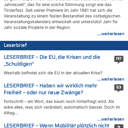
Jahreszeit", das für eine solche Stimmung sorgt wie das
06.08.2026 - 14:11 von Wolfgang zu
Tirolerfest. Seit seiner Premiere im Jahr 1981 hat sich die
Zurück an den Rhein: Hendrich wechselt zum 1. FC Köln
Veranstaltung zu einem festen Bestandteil des ostbelgischen
06.08.2026 - 13:59 von Chips zu
Veranstaltungskalenders entwickelt und unterstützt Jahr für
Wasserstand des Rheins in NRW so niedrig wie noch nie
Jahr soziale Projekte in der Region.
06.08.2026 - 13:53 von Frage an den Hondsjong zu
....weiterlesen
Zweite Hitzewelle in diesem Sommer ist jetzt amtlich
Leserbrief
06.08.2026 - 13:34 von Zeitzeuge zu
Wasserstand des Rheins in NRW so niedrig wie noch nie
LESERBRIEF – Die EU, die Krisen und die
157
06.08.2026 - 13:27 von Hubert F. zu
„Schuldigen“
Wasserstand des Rheins in NRW so niedrig wie noch nie
Weshalb befindet sich die EU in der aktuellen Krise?
06.08.2026 - 13:20 von Speck für die Mâuse zu
....weiterlesen
FIFA-Spitze demonstriert Einigkeit trotz Kritik und neuer
Vorwürfe gegen Präsident Gianni Infantino
LESERBRIEF – Haben wir wirklich mehr
53
Freiheit – oder nur neue Zwänge?
06.08.2026 - 12:41 von Hugo Egon Bernhard von Sinnen zu
Frau hörte Stimmen aus Haus des verstorbenen Nachbarn
Fortschritt – ein Wort, das kaum noch hinterfragt wird. Als
06.08.2026 - 12:36 von Gärlinde zu
wäre alles, was sich verändert, automatisch besser. Doch im
Alltag…
Aachen ab 11. August wieder Mekka des Pferdesports –
Belgien setzt bei Reit-WM auf starke Springreiter
....weiterlesen
LESERBRIEF – Wenn Mobilität plötzlich nicht
06.08.2026 - 12:26 von Guido Scholzen zu
9