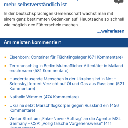
Zweite Hitzewelle in diesem Sommer ist jetzt amtlich
mehr selbstverständlich ist
06.08.2026 - 12:17 von Sparwasser zu
In der Deutschsprachigen Gemeinschaft wächst man mit
Zweite Hitzewelle in diesem Sommer ist jetzt amtlich
einem ganz bestimmten Gedanken auf: Hauptsache so schnell
wie möglich den Führerschein machen….
06.08.2026 - 12:13 von Dax zu
....weiterlesen
Zweite Hitzewelle in diesem Sommer ist jetzt amtlich
06.08.2026 - 12:13 von Heinz F. zu
Am meisten kommentiert
Mehrere Menschen in Londons City niedergestochen
06.08.2026 - 12:13 von Hugo Egon Bernhard von Sinnen zu
Elsenborn: Container für Flüchtlingslager (671 Kommentare)
Zweite Hitzewelle in diesem Sommer ist jetzt amtlich
Terroranschlag in Berlin: Mutmaßlicher Attentäter in Mailand
06.08.2026 - 12:08 von Medium zu
erschossen (581 Kommentare)
Frau hörte Stimmen aus Haus des verstorbenen Nachbarn
Hunderttausende Menschen in der Ukraine sind in Not –
06.08.2026 - 11:52 von Hubert F. zu
Selenskyj fordert Verzicht auf Öl und Gas aus Russland (521
Zweite Hitzewelle in diesem Sommer ist jetzt amtlich
Kommentare)
06.08.2026 - 11:46 von Ermitler zu
Nathalie Wimmer (474 Kommentare)
Zweite Hitzewelle in diesem Sommer ist jetzt amtlich
Ukraine setzt Marschflugkörper gegen Russland ein (456
06.08.2026 - 11:42 von Willi Müller zu
Kommentare)
Eschweiler: 16-Jähriger soll seine Oma ermordet haben
Weiter Streit um „Fake-News-Auftrag“ an die Agentur MSL
06.08.2026 - 11:35 von ne Hondsjong zu
Germany – CSP: „Völlig falsche Vorgehensweise“ (411
Zweite Hitzewelle in diesem Sommer ist jetzt amtlich