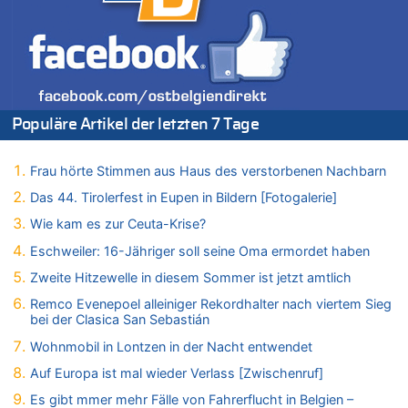
Zweite Hitzewelle in diesem Sommer ist jetzt amtlich
06.08.2026 - 17:23 von Hans L. zu
Zweite Hitzewelle in diesem Sommer ist jetzt amtlich
06.08.2026 - 17:21 von Dax zu
Zweite Hitzewelle in diesem Sommer ist jetzt amtlich
06.08.2026 - 17:01 von Wahlstimme? zu
Populäre Artikel der letzten 7 Tage
FIFA-Spitze demonstriert Einigkeit trotz Kritik und neuer
Vorwürfe gegen Präsident Gianni Infantino
Frau hörte Stimmen aus Haus des verstorbenen Nachbarn
06.08.2026 - 16:53 von Frage zu
Zweite Hitzewelle in diesem Sommer ist jetzt amtlich
Das 44. Tirolerfest in Eupen in Bildern [Fotogalerie]
06.08.2026 - 16:39 von Noah Parmentier zu
Wie kam es zur Ceuta-Krise?
Zweite Hitzewelle in diesem Sommer ist jetzt amtlich
Eschweiler: 16-Jähriger soll seine Oma ermordet haben
06.08.2026 - 16:36 von Noah Parmentier zu
Zweite Hitzewelle in diesem Sommer ist jetzt amtlich
Zweite Hitzewelle in diesem Sommer ist jetzt amtlich
Remco Evenepoel alleiniger Rekordhalter nach viertem Sieg
06.08.2026 - 16:10 von Dax zu
bei der Clasica San Sebastián
Wasserstand des Rheins in NRW so niedrig wie noch nie
Wohnmobil in Lontzen in der Nacht entwendet
06.08.2026 - 15:51 von SuperBoy zu
Eschweiler: 16-Jähriger soll seine Oma ermordet haben
Auf Europa ist mal wieder Verlass [Zwischenruf]
06.08.2026 - 15:42 von PvD zu
Es gibt mmer mehr Fälle von Fahrerflucht in Belgien –