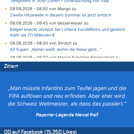
Tempolimit in 30er-Zonen – Untersuchung von Vias
08.08.2026 - 08:50 von Mungo zu
Zweite Hitzewelle in diesem Sommer ist jetzt amtlich
08.08.2026 - 08:45 von besserwisser zu
Belgier knackt Jackpot bei Lotterie EuroMillions und gewinnt
mehr als 111 Millionen €
08.08.2026 - 08:00 von Strolch zu
AS Eupen: „Keiner weiß, wohin die Reise geht…“
08.08.2026 - 05:07 von Marcel Scholzen Eimerscheid zu
In Belgien missachten zwei von drei Autofahrern das
Zitiert
Tempolimit in 30er-Zonen – Untersuchung von Vias
08.08.2026 - 02:19 von Peter S. zu
In Belgien missachten zwei von drei Autofahrern das
„Man müsste Infantino zum Teufel jagen und die
Tempolimit in 30er-Zonen – Untersuchung von Vias
FIFA auflösen und neu erfinden. Aber eher wird
08.08.2026 - 00:26 von klar zu
die Schweiz Weltmeister, als dass das passiert.“
Mehrere Menschen in Londons City niedergestochen
07.08.2026 - 23:52 von Hans L. zu
Reporter-Legende Marcel Reif
Aachen ab 11. August wieder Mekka des Pferdesports –
Belgien setzt bei Reit-WM auf starke Springreiter
OD auf Facebook (15.350 Likes)
07.08.2026 - 22:12 von Pitstop zu