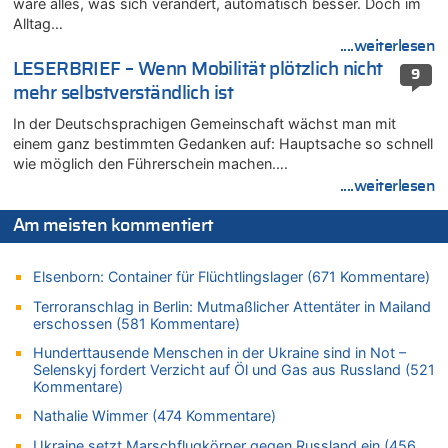
wäre alles, was sich verändert, automatisch besser. Doch im
08.08.2026 - 14:54 von Alfons van Compernolle zu
Alltag…
Belgier knackt Jackpot bei Lotterie EuroMillions und gewinnt
....weiterlesen
mehr als 111 Millionen €
LESERBRIEF – Wenn Mobilität plötzlich nicht
9
08.08.2026 - 14:47 von Peer Wermuth zu
mehr selbstverständlich ist
Leipzig, Mechernich und die Frage: Wer steckt hinter den
In der Deutschsprachigen Gemeinschaft wächst man mit
Drohnen mit Strengstoff? War es Russland?
einem ganz bestimmten Gedanken auf: Hauptsache so schnell
08.08.2026 - 14:29 von Achso Dax zu
wie möglich den Führerschein machen….
In Belgien missachten zwei von drei Autofahrern das
....weiterlesen
Tempolimit in 30er-Zonen – Untersuchung von Vias
08.08.2026 - 13:23 von Hugo Egon Bernhard von Sinnen zu
Am meisten kommentiert
Leipzig, Mechernich und die Frage: Wer steckt hinter den
Drohnen mit Strengstoff? War es Russland?
Elsenborn: Container für Flüchtlingslager (671 Kommentare)
08.08.2026 - 13:03 von WK zu
Terroranschlag in Berlin: Mutmaßlicher Attentäter in Mailand
Kollision zwischen Autofahrer und Radfahrer an RAVeL-Weg
erschossen (581 Kommentare)
08.08.2026 - 12:56 von WK zu
Hunderttausende Menschen in der Ukraine sind in Not –
Wasserstand des Rheins in NRW so niedrig wie noch nie
Selenskyj fordert Verzicht auf Öl und Gas aus Russland (521
08.08.2026 - 12:29 von WK zu
Kommentare)
In Belgien missachten zwei von drei Autofahrern das
Nathalie Wimmer (474 Kommentare)
Tempolimit in 30er-Zonen – Untersuchung von Vias
Ukraine setzt Marschflugkörper gegen Russland ein (456