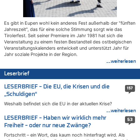
Belgier knackt Jackpot bei Lotterie EuroMillions und gewinnt
mehr als 111 Millionen €
08.08.2026 - 17:45 von Der Alte zu
Es gibt in Eupen wohl kein anderes Fest außerhalb der "fünften
Zwölf Jahre nach Aachener Bankraub: 70-Jähriger gefasst
Jahreszeit", das für eine solche Stimmung sorgt wie das
08.08.2026 - 17:43 von Der Alte zu
Tirolerfest. Seit seiner Premiere im Jahr 1981 hat sich die
Leipzig, Mechernich und die Frage: Wer steckt hinter den
Veranstaltung zu einem festen Bestandteil des ostbelgischen
Drohnen mit Strengstoff? War es Russland?
Veranstaltungskalenders entwickelt und unterstützt Jahr für
08.08.2026 - 17:16 von Bingo zu
Jahr soziale Projekte in der Region.
Zweite Hitzewelle in diesem Sommer ist jetzt amtlich
....weiterlesen
08.08.2026 - 16:20 von Russentrolle zu
Leserbrief
Leipzig, Mechernich und die Frage: Wer steckt hinter den
Drohnen mit Strengstoff? War es Russland?
LESERBRIEF – Die EU, die Krisen und die
157
08.08.2026 - 15:34 von JoKrings zu
„Schuldigen“
Leipzig, Mechernich und die Frage: Wer steckt hinter den
Drohnen mit Strengstoff? War es Russland?
Weshalb befindet sich die EU in der aktuellen Krise?
08.08.2026 - 15:32 von 5/11 zu
....weiterlesen
Mehrere Menschen in Londons City niedergestochen
LESERBRIEF – Haben wir wirklich mehr
53
08.08.2026 - 15:19 von Guido Scholzen zu
Freiheit – oder nur neue Zwänge?
Leipzig, Mechernich und die Frage: Wer steckt hinter den
Fortschritt – ein Wort, das kaum noch hinterfragt wird. Als
Drohnen mit Strengstoff? War es Russland?