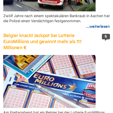
Zwölf Jahre nach einem spektakulären Bankraub in Aachen hat
die Polizei einen Verdächtigen festgenommen.
....weiterlesen
Belgier knackt Jackpot bei Lotterie
5
EuroMillions und gewinnt mehr als 111
Millionen €
Am Freitagabend hat ein Belgier bei der Lotterie EuroMillions