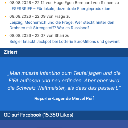
08.08.2026 - 22:12 von Hugo Egon Bernhard von Sinnen zu
LESERBRIEF – Für lokale, dezentrale Energieproduktion
08.08.2026 - 22:09 von Frage zu
Leipzig, Mechernich und die Frage: Wer steckt hinter den
Drohnen mit Strengstoff? War es Russland?
08.08.2026 - 22:07 von Shari zu
Belgier knackt Jackpot bei Lotterie EuroMillions und gewinnt
mehr als 111 Millionen €
Zitiert
08.08.2026 - 21:46 von Frage zu
Leipzig, Mechernich und die Frage: Wer steckt hinter den
Drohnen mit Strengstoff? War es Russland?
„Man müsste Infantino zum Teufel jagen und die
08.08.2026 - 21:33 von Frage zu
FIFA auflösen und neu erfinden. Aber eher wird
Zwölf Jahre nach Aachener Bankraub: 70-Jähriger gefasst
die Schweiz Weltmeister, als dass das passiert.“
08.08.2026 - 21:28 von Noah Parmentier zu
Leipzig, Mechernich und die Frage: Wer steckt hinter den
Reporter-Legende Marcel Reif
Drohnen mit Strengstoff? War es Russland?
08.08.2026 - 21:11 von Mungo zu
Leipzig, Mechernich und die Frage: Wer steckt hinter den
OD auf Facebook (15.350 Likes)
Drohnen mit Strengstoff? War es Russland?
08.08.2026 - 20:49 von Marcel Scholzen Eimerscheid zu