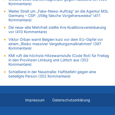
08.08.2026 - 12:01 von Hugo Egon Bernhard von Sinnen zu
Kommentare)
Zurück an den Rhein: Hendrich wechselt zum 1. FC Köln
Weiter Streit um „Fake-News-Auftrag“ an die Agentur MSL
08.08.2026 - 11:39 von Dax zu
Germany – CSP: „Völlig falsche Vorgehensweise“ (411
In Belgien missachten zwei von drei Autofahrern das
Kommentare)
Tempolimit in 30er-Zonen – Untersuchung von Vias
Die neue-alte Mehrheit stellte ihre Koalitionsvereinbarung
08.08.2026 - 11:08 von Hans zu
vor (410 Kommentare)
Aachen ab 11. August wieder Mekka des Pferdesports –
Viktor Orban warnt Belgien kurz vor dem EU-Gipfel vor
Belgien setzt bei Reit-WM auf starke Springreiter
einem „Risiko massiver Vergeltungsmaßnahmen“ (397
08.08.2026 - 10:21 von Hugo Egon Bernhard von Sinnen zu
Kommentare)
In Belgien missachten zwei von drei Autofahrern das
KMI ruft die höchste Hitzewarnstufe (Code Rot) für Freitag
Tempolimit in 30er-Zonen – Untersuchung von Vias
in den Provinzen Limburg und Lüttich aus (352
Kommentare)
08.08.2026 - 10:07 von Hugo Egon Bernhard von Sinnen zu
Wie kam es zur Ceuta-Krise?
Schießerei in der Neustraße: Haftbefehl gegen eine
beteiligte Person (352 Kommentare)
08.08.2026 - 09:27 von Ermitler zu
Eschweiler: 16-Jähriger soll seine Oma ermordet haben
08.08.2026 - 09:24 von Ermitler zu
Mehrere Menschen in Londons City niedergestochen
Impressum
Datenschutzerklärung
08.08.2026 - 09:20 von Ermitler zu
AS Eupen: „Keiner weiß, wohin die Reise geht…“
08.08.2026 - 09:02 von Detlef zu