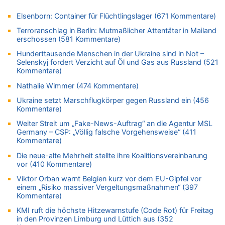
06.08.2026 - 17:51 von ne Hondsjong zu
Zweite Hitzewelle in diesem Sommer ist jetzt amtlich
Elsenborn: Container für Flüchtlingslager (671 Kommentare)
06.08.2026 - 17:24 von Dax zu
Terroranschlag in Berlin: Mutmaßlicher Attentäter in Mailand
Zweite Hitzewelle in diesem Sommer ist jetzt amtlich
erschossen (581 Kommentare)
06.08.2026 - 17:23 von Hans L. zu
Hunderttausende Menschen in der Ukraine sind in Not –
Zweite Hitzewelle in diesem Sommer ist jetzt amtlich
Selenskyj fordert Verzicht auf Öl und Gas aus Russland (521
Kommentare)
06.08.2026 - 17:21 von Dax zu
Zweite Hitzewelle in diesem Sommer ist jetzt amtlich
Nathalie Wimmer (474 Kommentare)
06.08.2026 - 17:01 von Wahlstimme? zu
Ukraine setzt Marschflugkörper gegen Russland ein (456
Kommentare)
FIFA-Spitze demonstriert Einigkeit trotz Kritik und neuer
Vorwürfe gegen Präsident Gianni Infantino
Weiter Streit um „Fake-News-Auftrag“ an die Agentur MSL
Germany – CSP: „Völlig falsche Vorgehensweise“ (411
06.08.2026 - 16:53 von Frage zu
Kommentare)
Zweite Hitzewelle in diesem Sommer ist jetzt amtlich
Die neue-alte Mehrheit stellte ihre Koalitionsvereinbarung
06.08.2026 - 16:39 von Noah Parmentier zu
vor (410 Kommentare)
Zweite Hitzewelle in diesem Sommer ist jetzt amtlich
Viktor Orban warnt Belgien kurz vor dem EU-Gipfel vor
06.08.2026 - 16:36 von Noah Parmentier zu
einem „Risiko massiver Vergeltungsmaßnahmen“ (397
Zweite Hitzewelle in diesem Sommer ist jetzt amtlich
Kommentare)
06.08.2026 - 16:10 von Dax zu
KMI ruft die höchste Hitzewarnstufe (Code Rot) für Freitag
Wasserstand des Rheins in NRW so niedrig wie noch nie
in den Provinzen Limburg und Lüttich aus (352