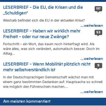
06.08.2026 - 21:16 von michlaustderaffe zu
Zweite Hitzewelle in diesem Sommer ist jetzt amtlich
LESERBRIEF – Die EU, die Krisen und die
157
06.08.2026 - 21:14 von Ach zu
„Schuldigen“
Aachen ab 11. August wieder Mekka des Pferdesports –
Weshalb befindet sich die EU in der aktuellen Krise?
Belgien setzt bei Reit-WM auf starke Springreiter
....weiterlesen
06.08.2026 - 20:43 von 5/11 zu
LESERBRIEF – Haben wir wirklich mehr
Wasserstand des Rheins in NRW so niedrig wie noch nie
53
Freiheit – oder nur neue Zwänge?
06.08.2026 - 20:35 von Wolfgang2 zu
Zurück an den Rhein: Hendrich wechselt zum 1. FC Köln
Fortschritt – ein Wort, das kaum noch hinterfragt wird. Als
wäre alles, was sich verändert, automatisch besser. Doch im
06.08.2026 - 20:16 von Panda46 zu
Alltag…
AS Eupen: „Keiner weiß, wohin die Reise geht…“
....weiterlesen
06.08.2026 - 19:17 von Guido Scholzen zu
LESERBRIEF – Wenn Mobilität plötzlich nicht
9
Zweite Hitzewelle in diesem Sommer ist jetzt amtlich
mehr selbstverständlich ist
06.08.2026 - 19:14 von JoKrings zu
In der Deutschsprachigen Gemeinschaft wächst man mit
Zweite Hitzewelle in diesem Sommer ist jetzt amtlich
einem ganz bestimmten Gedanken auf: Hauptsache so schnell
06.08.2026 - 18:40 von Ostbelgien Direkt zu
wie möglich den Führerschein machen….
Felice Mazzu soll Cheftrainer der AS Eupen werden
....weiterlesen
06.08.2026 - 18:29 von Zahlen zählen Fakten zu
Zweite Hitzewelle in diesem Sommer ist jetzt amtlich
Am meisten kommentiert