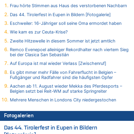
In Belgien missachten zwei von drei Autofahrern das
Frau hörte Stimmen aus Haus des verstorbenen Nachbarn
Tempolimit in 30er-Zonen – Untersuchung von Vias
Das 44. Tirolerfest in Eupen in Bildern [Fotogalerie]
07.08.2026 - 10:05 von Ostbelgien Direkt zu
Eschweiler: 16-Jähriger soll seine Oma ermordet haben
Soll Belgien Tempolimit auf Autobahnen erhöhen? – In
Tschechien ab 2024 maximal 150 km/h erlaubt
Wie kam es zur Ceuta-Krise?
07.08.2026 - 10:05 von N. A. Klar zu
Zweite Hitzewelle in diesem Sommer ist jetzt amtlich
In Belgien missachten zwei von drei Autofahrern das
Remco Evenepoel alleiniger Rekordhalter nach viertem Sieg
Tempolimit in 30er-Zonen – Untersuchung von Vias
bei der Clasica San Sebastián
07.08.2026 - 09:31 von Ermitler zu
Auf Europa ist mal wieder Verlass [Zwischenruf]
Das 44. Tirolerfest in Eupen in Bildern [Fotogalerie]
Es gibt mmer mehr Fälle von Fahrerflucht in Belgien –
07.08.2026 - 09:18 von Noppi zu
Fußgänger und Radfahrer sind die häufigsten Opfer
AS Eupen: „Keiner weiß, wohin die Reise geht…“
Aachen ab 11. August wieder Mekka des Pferdesports –
07.08.2026 - 09:03 von JoKrings zu
Belgien setzt bei Reit-WM auf starke Springreiter
Zweite Hitzewelle in diesem Sommer ist jetzt amtlich
Mehrere Menschen in Londons City niedergestochen
07.08.2026 - 01:12 von WK zu
Warum die Waldbrände in Frankreich und Spanien Rekorde
brechen [Fragen & Antworten]
Fotogalerien
07.08.2026 - 01:03 von Hugo Egon Bernhard von Sinnen zu
Das 44. Tirolerfest in Eupen in Bildern
Zweite Hitzewelle in diesem Sommer ist jetzt amtlich