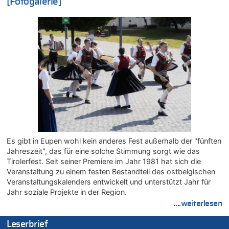
[Fotogalerie]
07.08.2026 - 00:50 von WK zu
Wie kam es zur Ceuta-Krise?
07.08.2026 - 00:06 von 5/11 zu
Mehrere Menschen in Londons City niedergestochen
06.08.2026 - 23:53 von Foto Anneliese zu
Mehrere Menschen in Londons City niedergestochen
06.08.2026 - 23:25 von WK zu
FIFA-Spitze demonstriert Einigkeit trotz Kritik und neuer
Vorwürfe gegen Präsident Gianni Infantino
06.08.2026 - 22:48 von DG zu
FIFA-Spitze demonstriert Einigkeit trotz Kritik und neuer
Vorwürfe gegen Präsident Gianni Infantino
Es gibt in Eupen wohl kein anderes Fest außerhalb der "fünften
06.08.2026 - 22:07 von DR ALBERN zu
Jahreszeit", das für eine solche Stimmung sorgt wie das
FIFA-Spitze demonstriert Einigkeit trotz Kritik und neuer
Tirolerfest. Seit seiner Premiere im Jahr 1981 hat sich die
Vorwürfe gegen Präsident Gianni Infantino
Veranstaltung zu einem festen Bestandteil des ostbelgischen
06.08.2026 - 21:27 von klar zu
Veranstaltungskalenders entwickelt und unterstützt Jahr für
Mehrere Menschen in Londons City niedergestochen
Jahr soziale Projekte in der Region.
....weiterlesen
06.08.2026 - 21:19 von Ach zu
Zweite Hitzewelle in diesem Sommer ist jetzt amtlich
Leserbrief