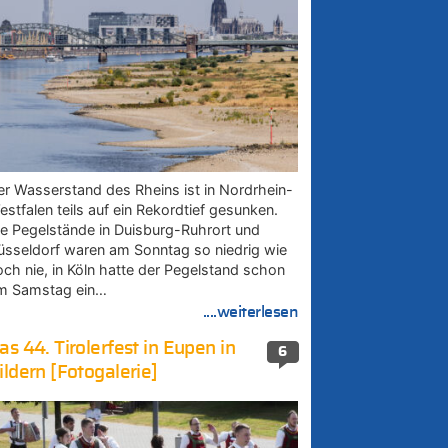
er Wasserstand des Rheins ist in Nordrhein-
estfalen teils auf ein Rekordtief gesunken.
ie Pegelstände in Duisburg-Ruhrort und
üsseldorf waren am Sonntag so niedrig wie
och nie, in Köln hatte der Pegelstand schon
m Samstag ein…
....weiterlesen
as 44. Tirolerfest in Eupen in
6
ildern [Fotogalerie]