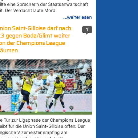
eilte eine Sprecherin der Staatsanwaltschaft
it. Der Verdacht laute Mord.
....weiterlesen
nion Saint-Gilloise darf nach
1
:3 gegen Bodø/Glimt weiter
on der Champions League
räumen
ie Tür zur Ligaphase der Champions League
eibt für die Union Saint-Gilloise offen: Der
elgische Vizemeister empfing am