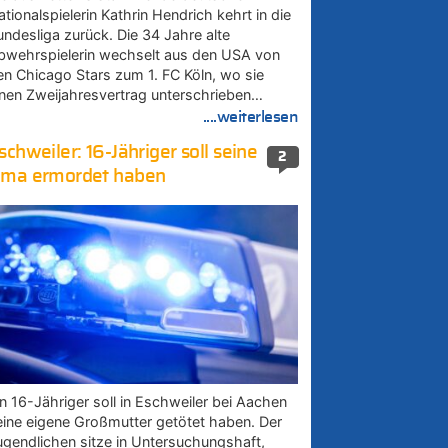
tionalspielerin Kathrin Hendrich kehrt in die
undesliga zurück. Die 34 Jahre alte
bwehrspielerin wechselt aus den USA von
en Chicago Stars zum 1. FC Köln, wo sie
inen Zweijahresvertrag unterschrieben…
....weiterlesen
schweiler: 16-Jähriger soll seine
2
ma ermordet haben
in 16-Jähriger soll in Eschweiler bei Aachen
eine eigene Großmutter getötet haben. Der
ugendlichen sitze in Untersuchungshaft,