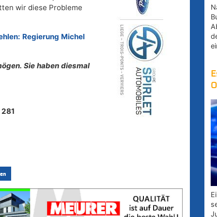
Na
ätten wir diese Probleme
B
A
d
fehlen: Regierung Michel
e
mögen. Sie haben diesmal
E
O
:
281
en
E
s
J