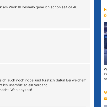
litik am Werk !!! Deshalb gehe ich schon seit ca.40
F
d
W
P
s
n sich auch noch nobel und fürstlich dafür! Bei welchem
tlich unerhört so ein Vorgang!
 macht: Wahlboykott!
W
s