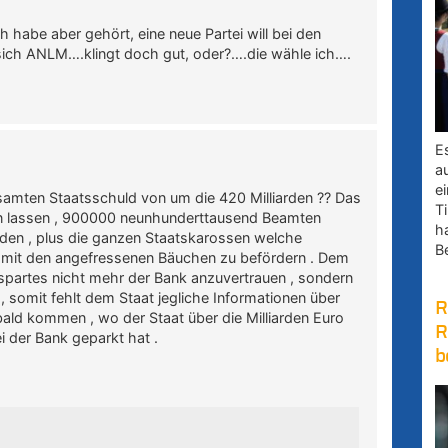
h habe aber gehört, eine neue Partei will bei den
ich ANLM….klingt doch gut, oder?….die wähle ich….
E
a
e
amten Staatsschuld von um die 420 Milliarden ?? Das
Ti
hen lassen , 900000 neunhunderttausend Beamten
h
rden , plus die ganzen Staatskarossen welche
B
n mit den angefressenen Bäuchen zu befördern . Dem
rspartes nicht mehr der Bank anzuvertrauen , sondern
, somit fehlt dem Staat jegliche Informationen über
R
bald kommen , wo der Staat über die Milliarden Euro
R
ei der Bank geparkt hat .
b