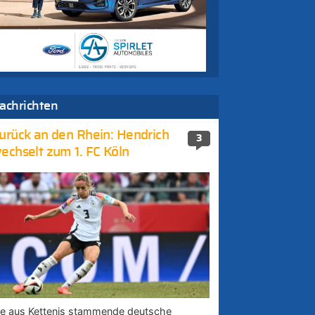
achrichten
urück an den Rhein: Hendrich
3
echselt zum 1. FC Köln
ie aus Kettenis stammende deutsche