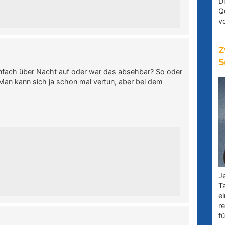
D
Q
v
Z
S
fach über Nacht auf oder war das absehbar? So oder
 Man kann sich ja schon mal vertun, aber bei dem
Je
T
e
r
fü