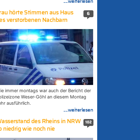
....weiterlesen
rau hörte Stimmen aus Haus
6
es verstorbenen Nachbarn
ie immer montags war auch der Bericht der
olizeizone Weser-Göhl an diesem Montag
ehr ausführlich.
....weiterlesen
asserstand des Rheins in NRW
102
o niedrig wie noch nie