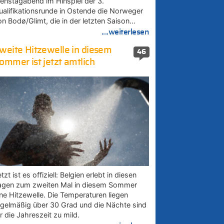
ienstagabend im Hinspiel der 3.
ualifikationsrunde in Ostende die Norweger
on Bodø/Glimt, die in der letzten Saison…
....weiterlesen
weite Hitzewelle in diesem
46
ommer ist jetzt amtlich
tzt ist es offiziell: Belgien erlebt in diesen
agen zum zweiten Mal in diesem Sommer
ine Hitzewelle. Die Temperaturen liegen
egelmäßig über 30 Grad und die Nächte sind
r die Jahreszeit zu mild.