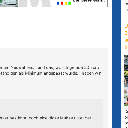
t
m
U
3
v
t
euten Neuwahlen…. und das, wo ich gerade 50 Euro
bständigen als Minimum angepasst wurde….haben wir
D
bl
u hast bestimmt noch eine dicke Mukke unter der
b