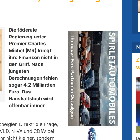
Die föderale
Regierung unter
Premier Charles
N
Michel (MR) kriegt
ihre Finanzen nicht in
Z
den Griff. Nach
w
jüngsten
Berechnungen fehlen
sogar 4,2 Milliarden
Euro. Das
Haushaltsloch wird
offenbar immer
belgien Direkt“ die Frage,
 VLD, N-VA und CD&V bei
hr nicht kleiner, sondern
D