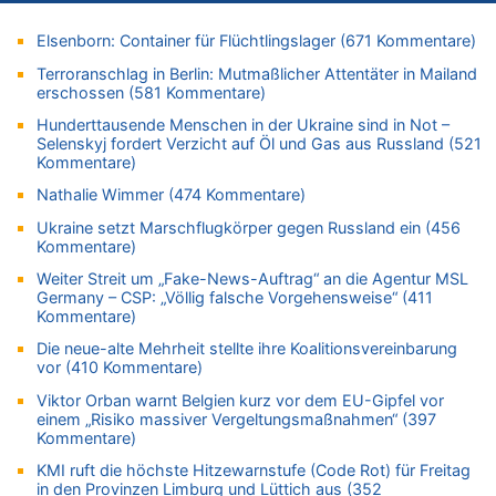
Zweite Hitzewelle in diesem Sommer ist jetzt amtlich
06.08.2026 - 10:18 von Dax zu
Elsenborn: Container für Flüchtlingslager (671 Kommentare)
Wasserstand des Rheins in NRW so niedrig wie noch nie
Terroranschlag in Berlin: Mutmaßlicher Attentäter in Mailand
06.08.2026 - 10:17 von Richtig zu
erschossen (581 Kommentare)
Wasserstand des Rheins in NRW so niedrig wie noch nie
Hunderttausende Menschen in der Ukraine sind in Not –
06.08.2026 - 10:16 von Dax zu
Selenskyj fordert Verzicht auf Öl und Gas aus Russland (521
Kommentare)
Wasserstand des Rheins in NRW so niedrig wie noch nie
06.08.2026 - 10:09 von Dax zu
Nathalie Wimmer (474 Kommentare)
Zweite Hitzewelle in diesem Sommer ist jetzt amtlich
Ukraine setzt Marschflugkörper gegen Russland ein (456
06.08.2026 - 10:02 von Soso zu
Kommentare)
Aachen ab 11. August wieder Mekka des Pferdesports –
Weiter Streit um „Fake-News-Auftrag“ an die Agentur MSL
Belgien setzt bei Reit-WM auf starke Springreiter
Germany – CSP: „Völlig falsche Vorgehensweise“ (411
Kommentare)
06.08.2026 - 09:22 von Zuhörer zu
Wasserstand des Rheins in NRW so niedrig wie noch nie
Die neue-alte Mehrheit stellte ihre Koalitionsvereinbarung
vor (410 Kommentare)
06.08.2026 - 09:13 von 5/11 zu
Wasserstand des Rheins in NRW so niedrig wie noch nie
Viktor Orban warnt Belgien kurz vor dem EU-Gipfel vor
einem „Risiko massiver Vergeltungsmaßnahmen“ (397
06.08.2026 - 09:05 von 5/11 zu
Kommentare)
Mehrere Menschen in Londons City niedergestochen
KMI ruft die höchste Hitzewarnstufe (Code Rot) für Freitag
06.08.2026 - 08:39 von Eifel_er zu
in den Provinzen Limburg und Lüttich aus (352