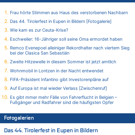
Zurück an den Rhein: Hendrich wechselt zum 1. FC Köln
06.08.2026 - 14:46 von Hugo Egon Bernhard von Sinnen zu
Frau hörte Stimmen aus Haus des verstorbenen Nachbarn
Frau hörte Stimmen aus Haus des verstorbenen Nachbarn
Das 44. Tirolerfest in Eupen in Bildern [Fotogalerie]
06.08.2026 - 14:44 von Coralie zu
Wie kam es zur Ceuta-Krise?
Zweite Hitzewelle in diesem Sommer ist jetzt amtlich
Eschweiler: 16-Jähriger soll seine Oma ermordet haben
06.08.2026 - 14:41 von Coralie zu
Zweite Hitzewelle in diesem Sommer ist jetzt amtlich
Remco Evenepoel alleiniger Rekordhalter nach viertem Sieg
bei der Clasica San Sebastián
06.08.2026 - 14:26 von Hugo Egon Bernhard von Sinnen zu
Zweite Hitzewelle in diesem Sommer ist jetzt amtlich
Zweite Hitzewelle in diesem Sommer ist jetzt amtlich
06.08.2026 - 14:11 von Dax zu
Wohnmobil in Lontzen in der Nacht entwendet
Zweite Hitzewelle in diesem Sommer ist jetzt amtlich
FIFA-Präsident Infantino gibt Investorenpläne auf
06.08.2026 - 14:11 von Wolfgang zu
Auf Europa ist mal wieder Verlass [Zwischenruf]
Zurück an den Rhein: Hendrich wechselt zum 1. FC Köln
Es gibt mmer mehr Fälle von Fahrerflucht in Belgien –
06.08.2026 - 13:59 von Chips zu
Fußgänger und Radfahrer sind die häufigsten Opfer
Wasserstand des Rheins in NRW so niedrig wie noch nie
06.08.2026 - 13:53 von Frage an den Hondsjong zu
Fotogalerien
Zweite Hitzewelle in diesem Sommer ist jetzt amtlich
06.08.2026 - 13:34 von Zeitzeuge zu
Das 44. Tirolerfest in Eupen in Bildern
Wasserstand des Rheins in NRW so niedrig wie noch nie