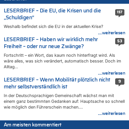
Zweite Hitzewelle in diesem Sommer ist jetzt amtlich
LESERBRIEF – Die EU, die Krisen und die
157
06.08.2026 - 12:08 von Medium zu
„Schuldigen“
Frau hörte Stimmen aus Haus des verstorbenen Nachbarn
Weshalb befindet sich die EU in der aktuellen Krise?
06.08.2026 - 11:52 von Hubert F. zu
....weiterlesen
Zweite Hitzewelle in diesem Sommer ist jetzt amtlich
LESERBRIEF – Haben wir wirklich mehr
06.08.2026 - 11:46 von Ermitler zu
53
Freiheit – oder nur neue Zwänge?
Zweite Hitzewelle in diesem Sommer ist jetzt amtlich
06.08.2026 - 11:42 von Willi Müller zu
Fortschritt – ein Wort, das kaum noch hinterfragt wird. Als
Eschweiler: 16-Jähriger soll seine Oma ermordet haben
wäre alles, was sich verändert, automatisch besser. Doch im
Alltag…
06.08.2026 - 11:35 von ne Hondsjong zu
....weiterlesen
Zweite Hitzewelle in diesem Sommer ist jetzt amtlich
LESERBRIEF – Wenn Mobilität plötzlich nicht
9
06.08.2026 - 11:11 von Dax zu
mehr selbstverständlich ist
Wie kam es zur Ceuta-Krise?
In der Deutschsprachigen Gemeinschaft wächst man mit
06.08.2026 - 10:39 von Mungo zu
einem ganz bestimmten Gedanken auf: Hauptsache so schnell
Wasserstand des Rheins in NRW so niedrig wie noch nie
wie möglich den Führerschein machen….
06.08.2026 - 10:34 von Ostbelgien Direkt zu
....weiterlesen
Tessa Wullaert knackt die 100-Tore-Marke für die Red Flames
06.08.2026 - 10:20 von Dax zu
Am meisten kommentiert