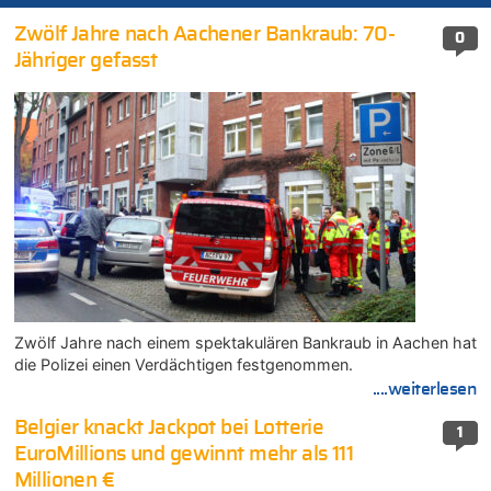
Zwölf Jahre nach Aachener Bankraub: 70-
0
Jähriger gefasst
Zwölf Jahre nach einem spektakulären Bankraub in Aachen hat
die Polizei einen Verdächtigen festgenommen.
....weiterlesen
Belgier knackt Jackpot bei Lotterie
1
EuroMillions und gewinnt mehr als 111
Millionen €