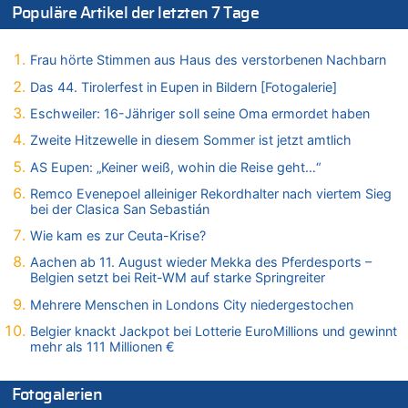
Zweite Hitzewelle in diesem Sommer ist jetzt amtlich
Populäre Artikel der letzten 7 Tage
07.08.2026 - 19:52 von Hugo Egon Bernhard von Sinnen zu
In Belgien missachten zwei von drei Autofahrern das
Frau hörte Stimmen aus Haus des verstorbenen Nachbarn
Tempolimit in 30er-Zonen – Untersuchung von Vias
Das 44. Tirolerfest in Eupen in Bildern [Fotogalerie]
07.08.2026 - 18:31 von Panda46 zu
Mark van Bommel offiziell als neuer Nationalcoach der Roten
Eschweiler: 16-Jähriger soll seine Oma ermordet haben
Teufel vorgestellt: „Ist mir eine große Ehre“
Zweite Hitzewelle in diesem Sommer ist jetzt amtlich
07.08.2026 - 17:56 von Mungo zu
AS Eupen: „Keiner weiß, wohin die Reise geht…“
Zweite Hitzewelle in diesem Sommer ist jetzt amtlich
Remco Evenepoel alleiniger Rekordhalter nach viertem Sieg
07.08.2026 - 17:55 von M der Block zu
bei der Clasica San Sebastián
AS Eupen: „Keiner weiß, wohin die Reise geht…“
Wie kam es zur Ceuta-Krise?
07.08.2026 - 16:38 von Joseph Meyer zu
Wasserstand des Rheins in NRW so niedrig wie noch nie
Aachen ab 11. August wieder Mekka des Pferdesports –
Belgien setzt bei Reit-WM auf starke Springreiter
07.08.2026 - 16:29 von Dax zu
In Belgien missachten zwei von drei Autofahrern das
Mehrere Menschen in Londons City niedergestochen
Tempolimit in 30er-Zonen – Untersuchung von Vias
Belgier knackt Jackpot bei Lotterie EuroMillions und gewinnt
07.08.2026 - 16:01 von Zuhörer zu
mehr als 111 Millionen €
In Belgien missachten zwei von drei Autofahrern das
Tempolimit in 30er-Zonen – Untersuchung von Vias
Fotogalerien
07.08.2026 - 15:56 von Eifel_er zu