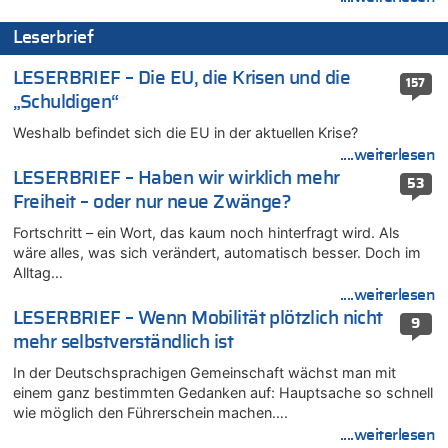
07.08.2026 - 13:39 von Ach zu
Aachen ab 11. August wieder Mekka des Pferdesports –
Leserbrief
Belgien setzt bei Reit-WM auf starke Springreiter
07.08.2026 - 13:31 von Guido Scholzen zu
LESERBRIEF – Die EU, die Krisen und die
157
Wasserstand des Rheins in NRW so niedrig wie noch nie
„Schuldigen“
07.08.2026 - 13:23 von JoKrings zu
Weshalb befindet sich die EU in der aktuellen Krise?
In Belgien missachten zwei von drei Autofahrern das
....weiterlesen
Tempolimit in 30er-Zonen – Untersuchung von Vias
LESERBRIEF – Haben wir wirklich mehr
53
07.08.2026 - 13:20 von JoKrings zu
Freiheit – oder nur neue Zwänge?
In Belgien missachten zwei von drei Autofahrern das
Tempolimit in 30er-Zonen – Untersuchung von Vias
Fortschritt – ein Wort, das kaum noch hinterfragt wird. Als
wäre alles, was sich verändert, automatisch besser. Doch im
07.08.2026 - 13:04 von Kein Raser zu
Alltag…
In Belgien missachten zwei von drei Autofahrern das
....weiterlesen
Tempolimit in 30er-Zonen – Untersuchung von Vias
LESERBRIEF – Wenn Mobilität plötzlich nicht
9
07.08.2026 - 13:01 von Experten? zu
mehr selbstverständlich ist
In Belgien missachten zwei von drei Autofahrern das
Tempolimit in 30er-Zonen – Untersuchung von Vias
In der Deutschsprachigen Gemeinschaft wächst man mit
einem ganz bestimmten Gedanken auf: Hauptsache so schnell
07.08.2026 - 12:43 von JoKrings zu
wie möglich den Führerschein machen….
Zweite Hitzewelle in diesem Sommer ist jetzt amtlich
....weiterlesen
07.08.2026 - 12:31 von Fassungslos zu