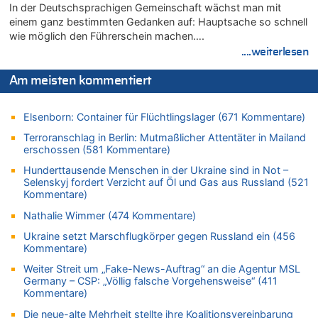
In der Deutschsprachigen Gemeinschaft wächst man mit
07.08.2026 - 11:15 von Dax zu
einem ganz bestimmten Gedanken auf: Hauptsache so schnell
Wie kam es zur Ceuta-Krise?
wie möglich den Führerschein machen….
07.08.2026 - 11:12 von Frage zu
....weiterlesen
Wasserstand des Rheins in NRW so niedrig wie noch nie
Am meisten kommentiert
07.08.2026 - 10:29 von Soso zu
Aachen ab 11. August wieder Mekka des Pferdesports –
Belgien setzt bei Reit-WM auf starke Springreiter
Elsenborn: Container für Flüchtlingslager (671 Kommentare)
07.08.2026 - 10:23 von Opa zu
Terroranschlag in Berlin: Mutmaßlicher Attentäter in Mailand
In Belgien missachten zwei von drei Autofahrern das
erschossen (581 Kommentare)
Tempolimit in 30er-Zonen – Untersuchung von Vias
Hunderttausende Menschen in der Ukraine sind in Not –
07.08.2026 - 10:05 von Ostbelgien Direkt zu
Selenskyj fordert Verzicht auf Öl und Gas aus Russland (521
Soll Belgien Tempolimit auf Autobahnen erhöhen? – In
Kommentare)
Tschechien ab 2024 maximal 150 km/h erlaubt
Nathalie Wimmer (474 Kommentare)
07.08.2026 - 10:05 von N. A. Klar zu
Ukraine setzt Marschflugkörper gegen Russland ein (456
In Belgien missachten zwei von drei Autofahrern das
Kommentare)
Tempolimit in 30er-Zonen – Untersuchung von Vias
Weiter Streit um „Fake-News-Auftrag“ an die Agentur MSL
07.08.2026 - 09:31 von Ermitler zu
Germany – CSP: „Völlig falsche Vorgehensweise“ (411
Das 44. Tirolerfest in Eupen in Bildern [Fotogalerie]
Kommentare)
07.08.2026 - 09:18 von Noppi zu
Die neue-alte Mehrheit stellte ihre Koalitionsvereinbarung