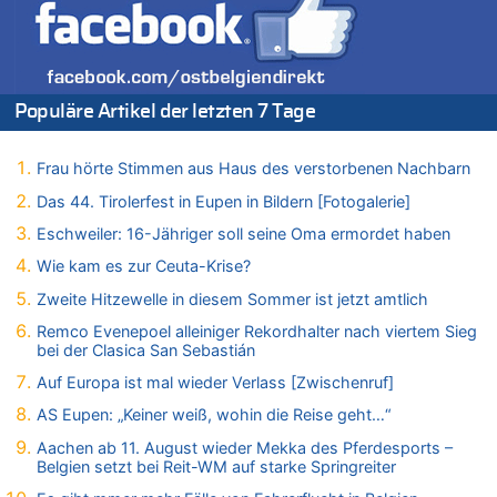
07.08.2026 - 16:38 von Joseph Meyer zu
Wasserstand des Rheins in NRW so niedrig wie noch nie
07.08.2026 - 16:29 von Dax zu
In Belgien missachten zwei von drei Autofahrern das
Populäre Artikel der letzten 7 Tage
Tempolimit in 30er-Zonen – Untersuchung von Vias
07.08.2026 - 16:01 von Zuhörer zu
Frau hörte Stimmen aus Haus des verstorbenen Nachbarn
In Belgien missachten zwei von drei Autofahrern das
Tempolimit in 30er-Zonen – Untersuchung von Vias
Das 44. Tirolerfest in Eupen in Bildern [Fotogalerie]
07.08.2026 - 15:56 von Eifel_er zu
Eschweiler: 16-Jähriger soll seine Oma ermordet haben
Mark van Bommel offiziell als neuer Nationalcoach der Roten
Wie kam es zur Ceuta-Krise?
Teufel vorgestellt: „Ist mir eine große Ehre“
Zweite Hitzewelle in diesem Sommer ist jetzt amtlich
07.08.2026 - 15:43 von Hausmeister zu
Wie kam es zur Ceuta-Krise?
Remco Evenepoel alleiniger Rekordhalter nach viertem Sieg
bei der Clasica San Sebastián
07.08.2026 - 15:30 von Soso zu
Aachen ab 11. August wieder Mekka des Pferdesports –
Auf Europa ist mal wieder Verlass [Zwischenruf]
Belgien setzt bei Reit-WM auf starke Springreiter
AS Eupen: „Keiner weiß, wohin die Reise geht…“
07.08.2026 - 15:13 von Joseph Meyer zu
Aachen ab 11. August wieder Mekka des Pferdesports –
Mark van Bommel offiziell als neuer Nationalcoach der Roten
Belgien setzt bei Reit-WM auf starke Springreiter
Teufel vorgestellt: „Ist mir eine große Ehre“