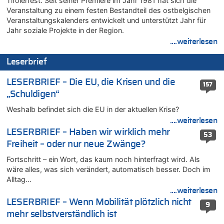
Tirolerfest. Seit seiner Premiere im Jahr 1981 hat sich die
07.08.2026 - 13:04 von Kein Raser zu
Veranstaltung zu einem festen Bestandteil des ostbelgischen
In Belgien missachten zwei von drei Autofahrern das
Veranstaltungskalenders entwickelt und unterstützt Jahr für
Tempolimit in 30er-Zonen – Untersuchung von Vias
Jahr soziale Projekte in der Region.
....weiterlesen
07.08.2026 - 13:01 von Experten? zu
In Belgien missachten zwei von drei Autofahrern das
Leserbrief
Tempolimit in 30er-Zonen – Untersuchung von Vias
07.08.2026 - 12:43 von JoKrings zu
LESERBRIEF – Die EU, die Krisen und die
157
Zweite Hitzewelle in diesem Sommer ist jetzt amtlich
„Schuldigen“
07.08.2026 - 12:31 von Fassungslos zu
Weshalb befindet sich die EU in der aktuellen Krise?
In Belgien missachten zwei von drei Autofahrern das
Tempolimit in 30er-Zonen – Untersuchung von Vias
....weiterlesen
LESERBRIEF – Haben wir wirklich mehr
07.08.2026 - 11:31 von Zuhörer zu
53
Freiheit – oder nur neue Zwänge?
In Belgien missachten zwei von drei Autofahrern das
Tempolimit in 30er-Zonen – Untersuchung von Vias
Fortschritt – ein Wort, das kaum noch hinterfragt wird. Als
07.08.2026 - 11:23 von Dax zu
wäre alles, was sich verändert, automatisch besser. Doch im
In Belgien missachten zwei von drei Autofahrern das
Alltag…
Tempolimit in 30er-Zonen – Untersuchung von Vias
....weiterlesen
07.08.2026 - 11:20 von JoKrings zu
LESERBRIEF – Wenn Mobilität plötzlich nicht
9
In Belgien missachten zwei von drei Autofahrern das
mehr selbstverständlich ist
Tempolimit in 30er-Zonen – Untersuchung von Vias