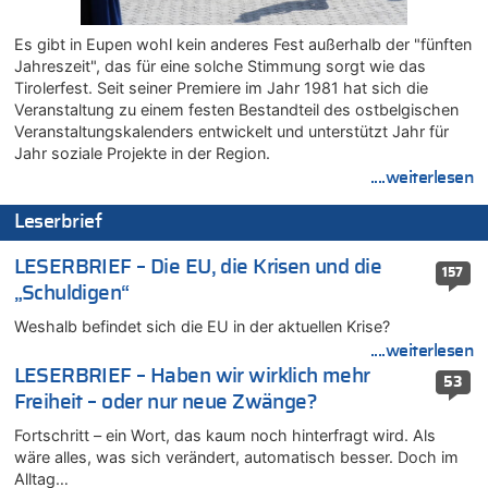
LESERBRIEF – Für lokale, dezentrale Energieproduktion
08.08.2026 - 22:09 von Frage zu
Es gibt in Eupen wohl kein anderes Fest außerhalb der "fünften
Leipzig, Mechernich und die Frage: Wer steckt hinter den
Jahreszeit", das für eine solche Stimmung sorgt wie das
Drohnen mit Strengstoff? War es Russland?
Tirolerfest. Seit seiner Premiere im Jahr 1981 hat sich die
08.08.2026 - 22:07 von Shari zu
Veranstaltung zu einem festen Bestandteil des ostbelgischen
Belgier knackt Jackpot bei Lotterie EuroMillions und gewinnt
Veranstaltungskalenders entwickelt und unterstützt Jahr für
mehr als 111 Millionen €
Jahr soziale Projekte in der Region.
....weiterlesen
08.08.2026 - 21:46 von Frage zu
Leipzig, Mechernich und die Frage: Wer steckt hinter den
Leserbrief
Drohnen mit Strengstoff? War es Russland?
08.08.2026 - 21:33 von Frage zu
LESERBRIEF – Die EU, die Krisen und die
157
Zwölf Jahre nach Aachener Bankraub: 70-Jähriger gefasst
„Schuldigen“
08.08.2026 - 21:28 von Noah Parmentier zu
Weshalb befindet sich die EU in der aktuellen Krise?
Leipzig, Mechernich und die Frage: Wer steckt hinter den
Drohnen mit Strengstoff? War es Russland?
....weiterlesen
LESERBRIEF – Haben wir wirklich mehr
08.08.2026 - 21:11 von Mungo zu
53
Freiheit – oder nur neue Zwänge?
Leipzig, Mechernich und die Frage: Wer steckt hinter den
Drohnen mit Strengstoff? War es Russland?
Fortschritt – ein Wort, das kaum noch hinterfragt wird. Als
08.08.2026 - 20:49 von Marcel Scholzen Eimerscheid zu
wäre alles, was sich verändert, automatisch besser. Doch im
Leipzig, Mechernich und die Frage: Wer steckt hinter den
Alltag…