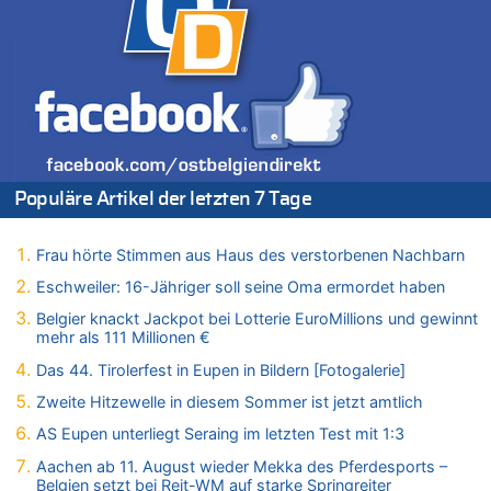
Leipzig, Mechernich und die Frage: Wer steckt hinter den
Drohnen mit Strengstoff? War es Russland?
09.08.2026 - 09:11 von Werner Radermacher zu
Politischer Eklat bei der Gedenkfeier in Marcinelle – Meloni:
„Schwerwiegende und beschämende Geste“
09.08.2026 - 08:40 von Guido Scholzen zu
Leipzig, Mechernich und die Frage: Wer steckt hinter den
Drohnen mit Strengstoff? War es Russland?
Populäre Artikel der letzten 7 Tage
09.08.2026 - 08:21 von Zuhörer zu
Aachen ab 11. August wieder Mekka des Pferdesports –
Frau hörte Stimmen aus Haus des verstorbenen Nachbarn
Belgien setzt bei Reit-WM auf starke Springreiter
Eschweiler: 16-Jähriger soll seine Oma ermordet haben
09.08.2026 - 07:40 von SoSo zu
Aachen ab 11. August wieder Mekka des Pferdesports –
Belgier knackt Jackpot bei Lotterie EuroMillions und gewinnt
Belgien setzt bei Reit-WM auf starke Springreiter
mehr als 111 Millionen €
09.08.2026 - 07:00 von Zuhörer zu
Das 44. Tirolerfest in Eupen in Bildern [Fotogalerie]
Wasserstand des Rheins in NRW so niedrig wie noch nie
Zweite Hitzewelle in diesem Sommer ist jetzt amtlich
09.08.2026 - 01:41 von Hugo Egon Bernhard von Sinnen zu
AS Eupen unterliegt Seraing im letzten Test mit 1:3
Leipzig, Mechernich und die Frage: Wer steckt hinter den
Drohnen mit Strengstoff? War es Russland?
Aachen ab 11. August wieder Mekka des Pferdesports –
Belgien setzt bei Reit-WM auf starke Springreiter