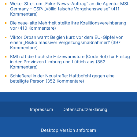
Weiter Streit um „Fake-News-Auftrag“ an die Agentur MSL
08.08.2026 - 20:06 von Dax zu
Germany – CSP: „Völlig falsche Vorgehensweise“ (411
Kommentare)
Zweite Hitzewelle in diesem Sommer ist jetzt amtlich
08.08.2026 - 19:00 von Peter G zu
Die neue-alte Mehrheit stellte ihre Koalitionsvereinbarung
vor (410 Kommentare)
Leipzig, Mechernich und die Frage: Wer steckt hinter den
Drohnen mit Strengstoff? War es Russland?
Viktor Orban warnt Belgien kurz vor dem EU-Gipfel vor
einem „Risiko massiver Vergeltungsmaßnahmen“ (397
08.08.2026 - 18:48 von Marcel Scholzen Eimerscheid zu
Kommentare)
Leipzig, Mechernich und die Frage: Wer steckt hinter den
Drohnen mit Strengstoff? War es Russland?
KMI ruft die höchste Hitzewarnstufe (Code Rot) für Freitag
in den Provinzen Limburg und Lüttich aus (352
08.08.2026 - 18:41 von JoKrings zu
Kommentare)
Leipzig, Mechernich und die Frage: Wer steckt hinter den
Schießerei in der Neustraße: Haftbefehl gegen eine
Drohnen mit Strengstoff? War es Russland?
beteiligte Person (352 Kommentare)
08.08.2026 - 18:39 von JoKrings zu
Leipzig, Mechernich und die Frage: Wer steckt hinter den
Drohnen mit Strengstoff? War es Russland?
08.08.2026 - 18:07 von Hubert F. zu
Impressum
Datenschutzerklärung
Belgier knackt Jackpot bei Lotterie EuroMillions und gewinnt
mehr als 111 Millionen €
08.08.2026 - 17:46 von Der Alte zu
Desktop Version anfordern
Belgier knackt Jackpot bei Lotterie EuroMillions und gewinnt