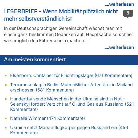
Drohnen mit Strengstoff? War es Russland?
....weiterlesen
08.08.2026 - 20:34 von Dax zu
LESERBRIEF – Wenn Mobilität plötzlich nicht
9
Wasserstand des Rheins in NRW so niedrig wie noch nie
mehr selbstverständlich ist
08.08.2026 - 20:32 von Joseph Meyer zu
In der Deutschsprachigen Gemeinschaft wächst man mit
Leipzig, Mechernich und die Frage: Wer steckt hinter den
einem ganz bestimmten Gedanken auf: Hauptsache so schnell
Drohnen mit Strengstoff? War es Russland?
wie möglich den Führerschein machen….
08.08.2026 - 20:20 von Joseph Meyer zu
....weiterlesen
Leipzig, Mechernich und die Frage: Wer steckt hinter den
Drohnen mit Strengstoff? War es Russland?
Am meisten kommentiert
08.08.2026 - 20:19 von Peter G zu
Zwölf Jahre nach Aachener Bankraub: 70-Jähriger gefasst
Elsenborn: Container für Flüchtlingslager (671 Kommentare)
08.08.2026 - 20:17 von Russentrolle zu
Terroranschlag in Berlin: Mutmaßlicher Attentäter in Mailand
Leipzig, Mechernich und die Frage: Wer steckt hinter den
erschossen (581 Kommentare)
Drohnen mit Strengstoff? War es Russland?
Hunderttausende Menschen in der Ukraine sind in Not –
08.08.2026 - 20:16 von Dax zu
Selenskyj fordert Verzicht auf Öl und Gas aus Russland (521
Wasserstand des Rheins in NRW so niedrig wie noch nie
Kommentare)
08.08.2026 - 20:13 von Dax zu
Nathalie Wimmer (474 Kommentare)
Zweite Hitzewelle in diesem Sommer ist jetzt amtlich
Ukraine setzt Marschflugkörper gegen Russland ein (456
08.08.2026 - 20:09 von Dax zu
Kommentare)
Zweite Hitzewelle in diesem Sommer ist jetzt amtlich