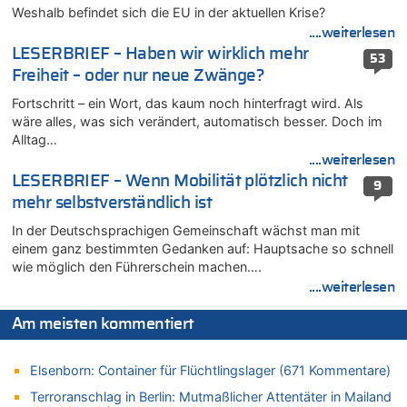
Wasserstand des Rheins in NRW so niedrig wie noch nie
Weshalb befindet sich die EU in der aktuellen Krise?
06.08.2026 - 10:16 von Dax zu
....weiterlesen
Wasserstand des Rheins in NRW so niedrig wie noch nie
LESERBRIEF – Haben wir wirklich mehr
53
06.08.2026 - 10:09 von Dax zu
Freiheit – oder nur neue Zwänge?
Zweite Hitzewelle in diesem Sommer ist jetzt amtlich
Fortschritt – ein Wort, das kaum noch hinterfragt wird. Als
06.08.2026 - 10:02 von Soso zu
wäre alles, was sich verändert, automatisch besser. Doch im
Aachen ab 11. August wieder Mekka des Pferdesports –
Alltag…
Belgien setzt bei Reit-WM auf starke Springreiter
....weiterlesen
06.08.2026 - 09:22 von Zuhörer zu
LESERBRIEF – Wenn Mobilität plötzlich nicht
9
Wasserstand des Rheins in NRW so niedrig wie noch nie
mehr selbstverständlich ist
06.08.2026 - 09:13 von 5/11 zu
In der Deutschsprachigen Gemeinschaft wächst man mit
Wasserstand des Rheins in NRW so niedrig wie noch nie
einem ganz bestimmten Gedanken auf: Hauptsache so schnell
06.08.2026 - 09:05 von 5/11 zu
wie möglich den Führerschein machen….
Mehrere Menschen in Londons City niedergestochen
....weiterlesen
06.08.2026 - 08:39 von Eifel_er zu
Mehrere Menschen in Londons City niedergestochen
Am meisten kommentiert
06.08.2026 - 07:33 von Carine zu
Wie kam es zur Ceuta-Krise?
Elsenborn: Container für Flüchtlingslager (671 Kommentare)
06.08.2026 - 07:30 von Ahja zu
Terroranschlag in Berlin: Mutmaßlicher Attentäter in Mailand