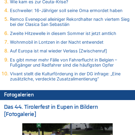
Wie kam es zur Ceuta-Krise?
Vorwürfe gegen Präsident Gianni Infantino
Eschweiler: 16-Jähriger soll seine Oma ermordet haben
06.08.2026 - 12:41 von Hugo Egon Bernhard von Sinnen zu
Frau hörte Stimmen aus Haus des verstorbenen Nachbarn
Remco Evenepoel alleiniger Rekordhalter nach viertem Sieg
bei der Clasica San Sebastián
06.08.2026 - 12:36 von Gärlinde zu
Aachen ab 11. August wieder Mekka des Pferdesports –
Zweite Hitzewelle in diesem Sommer ist jetzt amtlich
Belgien setzt bei Reit-WM auf starke Springreiter
Wohnmobil in Lontzen in der Nacht entwendet
06.08.2026 - 12:26 von Guido Scholzen zu
Auf Europa ist mal wieder Verlass [Zwischenruf]
Zweite Hitzewelle in diesem Sommer ist jetzt amtlich
Es gibt mmer mehr Fälle von Fahrerflucht in Belgien –
06.08.2026 - 12:17 von Sparwasser zu
Fußgänger und Radfahrer sind die häufigsten Opfer
Zweite Hitzewelle in diesem Sommer ist jetzt amtlich
Vivant stellt die Kulturförderung in der DG infrage: „Eine
06.08.2026 - 12:13 von Dax zu
zusätzliche, verdeckte Zusatzalimentierung“
Zweite Hitzewelle in diesem Sommer ist jetzt amtlich
06.08.2026 - 12:13 von Heinz F. zu
Fotogalerien
Mehrere Menschen in Londons City niedergestochen
06.08.2026 - 12:13 von Hugo Egon Bernhard von Sinnen zu
Das 44. Tirolerfest in Eupen in Bildern
Zweite Hitzewelle in diesem Sommer ist jetzt amtlich
[Fotogalerie]
06.08.2026 - 12:08 von Medium zu
Frau hörte Stimmen aus Haus des verstorbenen Nachbarn
06.08.2026 - 11:52 von Hubert F. zu