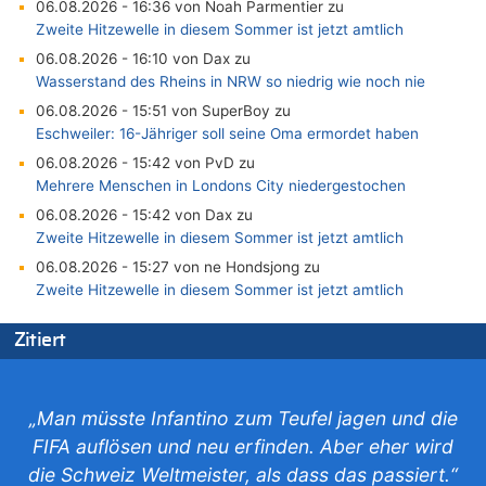
06.08.2026 - 16:36 von Noah Parmentier zu
Zweite Hitzewelle in diesem Sommer ist jetzt amtlich
06.08.2026 - 16:10 von Dax zu
Wasserstand des Rheins in NRW so niedrig wie noch nie
06.08.2026 - 15:51 von SuperBoy zu
Eschweiler: 16-Jähriger soll seine Oma ermordet haben
06.08.2026 - 15:42 von PvD zu
Mehrere Menschen in Londons City niedergestochen
06.08.2026 - 15:42 von Dax zu
Zweite Hitzewelle in diesem Sommer ist jetzt amtlich
06.08.2026 - 15:27 von ne Hondsjong zu
Zweite Hitzewelle in diesem Sommer ist jetzt amtlich
06.08.2026 - 14:57 von Hugo Egon Bernhard von Sinnen zu
Zitiert
Zweite Hitzewelle in diesem Sommer ist jetzt amtlich
06.08.2026 - 14:51 von Ostbelgien Direkt zu
Zurück an den Rhein: Hendrich wechselt zum 1. FC Köln
„Man müsste Infantino zum Teufel jagen und die
06.08.2026 - 14:46 von Hugo Egon Bernhard von Sinnen zu
FIFA auflösen und neu erfinden. Aber eher wird
Frau hörte Stimmen aus Haus des verstorbenen Nachbarn
die Schweiz Weltmeister, als dass das passiert.“
06.08.2026 - 14:44 von Coralie zu