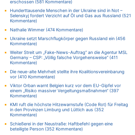
Wasserstand des Rheins in NRW so niedrig wie noch nie
erschossen (581 Kommentare)
06.08.2026 - 07:21 von PvD zu
Hunderttausende Menschen in der Ukraine sind in Not –
Selenskyj fordert Verzicht auf Öl und Gas aus Russland (521
Mehrere Menschen in Londons City niedergestochen
Kommentare)
06.08.2026 - 00:22 von Peter S. zu
Nathalie Wimmer (474 Kommentare)
Wasserstand des Rheins in NRW so niedrig wie noch nie
06.08.2026 - 00:01 von Hugo Egon Bernhard von Sinnen zu
Ukraine setzt Marschflugkörper gegen Russland ein (456
Kommentare)
Mehrere Menschen in Londons City niedergestochen
Weiter Streit um „Fake-News-Auftrag“ an die Agentur MSL
05.08.2026 - 23:29 von Zuhörer zu
Germany – CSP: „Völlig falsche Vorgehensweise“ (411
Wasserstand des Rheins in NRW so niedrig wie noch nie
Kommentare)
05.08.2026 - 22:35 von Chips zu
Die neue-alte Mehrheit stellte ihre Koalitionsvereinbarung
Wasserstand des Rheins in NRW so niedrig wie noch nie
vor (410 Kommentare)
05.08.2026 - 22:31 von Chips zu
Viktor Orban warnt Belgien kurz vor dem EU-Gipfel vor
Mehrere Menschen in Londons City niedergestochen
einem „Risiko massiver Vergeltungsmaßnahmen“ (397
Kommentare)
05.08.2026 - 22:18 von Kritisch denken zu
Mehrere Menschen in Londons City niedergestochen
KMI ruft die höchste Hitzewarnstufe (Code Rot) für Freitag
in den Provinzen Limburg und Lüttich aus (352
05.08.2026 - 21:53 von Karli Dall zu
Kommentare)
Mehrere Menschen in Londons City niedergestochen
Schießerei in der Neustraße: Haftbefehl gegen eine
05.08.2026 - 21:15 von Joseph Meyer zu
beteiligte Person (352 Kommentare)
Wasserstand des Rheins in NRW so niedrig wie noch nie