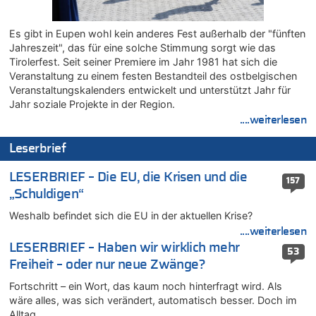
06.08.2026 - 20:16 von Panda46 zu
AS Eupen: „Keiner weiß, wohin die Reise geht…“
Es gibt in Eupen wohl kein anderes Fest außerhalb der "fünften
06.08.2026 - 19:17 von Guido Scholzen zu
Jahreszeit", das für eine solche Stimmung sorgt wie das
Zweite Hitzewelle in diesem Sommer ist jetzt amtlich
Tirolerfest. Seit seiner Premiere im Jahr 1981 hat sich die
06.08.2026 - 19:14 von JoKrings zu
Veranstaltung zu einem festen Bestandteil des ostbelgischen
Zweite Hitzewelle in diesem Sommer ist jetzt amtlich
Veranstaltungskalenders entwickelt und unterstützt Jahr für
06.08.2026 - 18:40 von Ostbelgien Direkt zu
Jahr soziale Projekte in der Region.
Felice Mazzu soll Cheftrainer der AS Eupen werden
....weiterlesen
06.08.2026 - 18:29 von Zahlen zählen Fakten zu
Leserbrief
Zweite Hitzewelle in diesem Sommer ist jetzt amtlich
06.08.2026 - 17:51 von ne Hondsjong zu
LESERBRIEF – Die EU, die Krisen und die
157
Zweite Hitzewelle in diesem Sommer ist jetzt amtlich
„Schuldigen“
06.08.2026 - 17:24 von Dax zu
Weshalb befindet sich die EU in der aktuellen Krise?
Zweite Hitzewelle in diesem Sommer ist jetzt amtlich
....weiterlesen
06.08.2026 - 17:23 von Hans L. zu
LESERBRIEF – Haben wir wirklich mehr
53
Zweite Hitzewelle in diesem Sommer ist jetzt amtlich
Freiheit – oder nur neue Zwänge?
06.08.2026 - 17:21 von Dax zu
Fortschritt – ein Wort, das kaum noch hinterfragt wird. Als
Zweite Hitzewelle in diesem Sommer ist jetzt amtlich
wäre alles, was sich verändert, automatisch besser. Doch im
06.08.2026 - 17:01 von Wahlstimme? zu
Alltag…