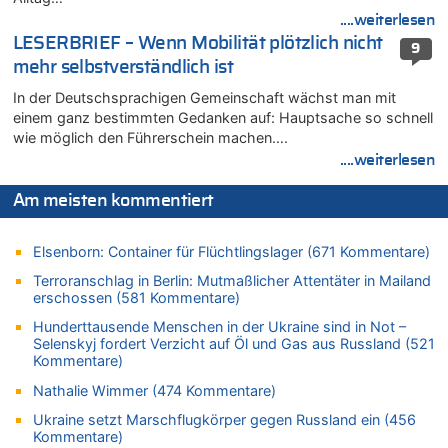
FIFA-Spitze demonstriert Einigkeit trotz Kritik und neuer
....weiterlesen
Vorwürfe gegen Präsident Gianni Infantino
LESERBRIEF – Wenn Mobilität plötzlich nicht
9
06.08.2026 - 16:53 von Frage zu
mehr selbstverständlich ist
Zweite Hitzewelle in diesem Sommer ist jetzt amtlich
In der Deutschsprachigen Gemeinschaft wächst man mit
06.08.2026 - 16:39 von Noah Parmentier zu
einem ganz bestimmten Gedanken auf: Hauptsache so schnell
Zweite Hitzewelle in diesem Sommer ist jetzt amtlich
wie möglich den Führerschein machen….
06.08.2026 - 16:36 von Noah Parmentier zu
....weiterlesen
Zweite Hitzewelle in diesem Sommer ist jetzt amtlich
06.08.2026 - 16:10 von Dax zu
Am meisten kommentiert
Wasserstand des Rheins in NRW so niedrig wie noch nie
06.08.2026 - 15:51 von SuperBoy zu
Elsenborn: Container für Flüchtlingslager (671 Kommentare)
Eschweiler: 16-Jähriger soll seine Oma ermordet haben
Terroranschlag in Berlin: Mutmaßlicher Attentäter in Mailand
06.08.2026 - 15:42 von PvD zu
erschossen (581 Kommentare)
Mehrere Menschen in Londons City niedergestochen
Hunderttausende Menschen in der Ukraine sind in Not –
06.08.2026 - 15:42 von Dax zu
Selenskyj fordert Verzicht auf Öl und Gas aus Russland (521
Kommentare)
Zweite Hitzewelle in diesem Sommer ist jetzt amtlich
06.08.2026 - 15:27 von ne Hondsjong zu
Nathalie Wimmer (474 Kommentare)
Zweite Hitzewelle in diesem Sommer ist jetzt amtlich
Ukraine setzt Marschflugkörper gegen Russland ein (456
06.08.2026 - 14:57 von Hugo Egon Bernhard von Sinnen zu
Kommentare)