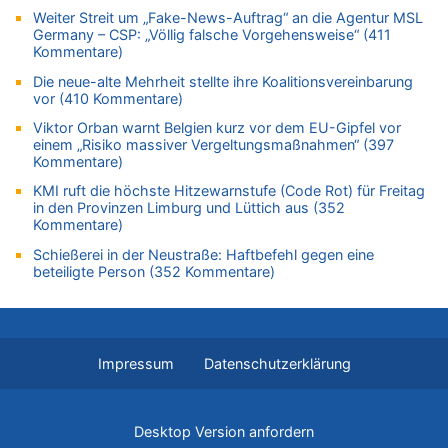
Zweite Hitzewelle in diesem Sommer ist jetzt amtlich
Weiter Streit um „Fake-News-Auftrag“ an die Agentur MSL
Germany – CSP: „Völlig falsche Vorgehensweise“ (411
06.08.2026 - 14:51 von Ostbelgien Direkt zu
Kommentare)
Zurück an den Rhein: Hendrich wechselt zum 1. FC Köln
Die neue-alte Mehrheit stellte ihre Koalitionsvereinbarung
06.08.2026 - 14:46 von Hugo Egon Bernhard von Sinnen zu
vor (410 Kommentare)
Frau hörte Stimmen aus Haus des verstorbenen Nachbarn
Viktor Orban warnt Belgien kurz vor dem EU-Gipfel vor
06.08.2026 - 14:44 von Coralie zu
einem „Risiko massiver Vergeltungsmaßnahmen“ (397
Zweite Hitzewelle in diesem Sommer ist jetzt amtlich
Kommentare)
06.08.2026 - 14:41 von Coralie zu
KMI ruft die höchste Hitzewarnstufe (Code Rot) für Freitag
Zweite Hitzewelle in diesem Sommer ist jetzt amtlich
in den Provinzen Limburg und Lüttich aus (352
Kommentare)
06.08.2026 - 14:26 von Hugo Egon Bernhard von Sinnen zu
Zweite Hitzewelle in diesem Sommer ist jetzt amtlich
Schießerei in der Neustraße: Haftbefehl gegen eine
beteiligte Person (352 Kommentare)
06.08.2026 - 14:11 von Dax zu
Zweite Hitzewelle in diesem Sommer ist jetzt amtlich
06.08.2026 - 14:11 von Wolfgang zu
Zurück an den Rhein: Hendrich wechselt zum 1. FC Köln
Impressum
Datenschutzerklärung
06.08.2026 - 13:59 von Chips zu
Wasserstand des Rheins in NRW so niedrig wie noch nie
06.08.2026 - 13:53 von Frage an den Hondsjong zu
Desktop Version anfordern
Zweite Hitzewelle in diesem Sommer ist jetzt amtlich