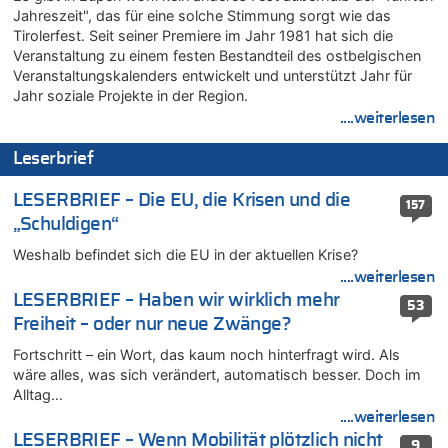
Leipzig, Mechernich und die Frage: Wer steckt hinter den
Jahreszeit", das für eine solche Stimmung sorgt wie das
Drohnen mit Strengstoff? War es Russland?
Tirolerfest. Seit seiner Premiere im Jahr 1981 hat sich die
08.08.2026 - 22:07 von Shari zu
Veranstaltung zu einem festen Bestandteil des ostbelgischen
Belgier knackt Jackpot bei Lotterie EuroMillions und gewinnt
Veranstaltungskalenders entwickelt und unterstützt Jahr für
mehr als 111 Millionen €
Jahr soziale Projekte in der Region.
....weiterlesen
08.08.2026 - 21:46 von Frage zu
Leipzig, Mechernich und die Frage: Wer steckt hinter den
Leserbrief
Drohnen mit Strengstoff? War es Russland?
08.08.2026 - 21:33 von Frage zu
LESERBRIEF – Die EU, die Krisen und die
157
Zwölf Jahre nach Aachener Bankraub: 70-Jähriger gefasst
„Schuldigen“
08.08.2026 - 21:28 von Noah Parmentier zu
Weshalb befindet sich die EU in der aktuellen Krise?
Leipzig, Mechernich und die Frage: Wer steckt hinter den
Drohnen mit Strengstoff? War es Russland?
....weiterlesen
LESERBRIEF – Haben wir wirklich mehr
08.08.2026 - 21:11 von Mungo zu
53
Freiheit – oder nur neue Zwänge?
Leipzig, Mechernich und die Frage: Wer steckt hinter den
Drohnen mit Strengstoff? War es Russland?
Fortschritt – ein Wort, das kaum noch hinterfragt wird. Als
08.08.2026 - 20:49 von Marcel Scholzen Eimerscheid zu
wäre alles, was sich verändert, automatisch besser. Doch im
Leipzig, Mechernich und die Frage: Wer steckt hinter den
Alltag…
Drohnen mit Strengstoff? War es Russland?
....weiterlesen
08.08.2026 - 20:34 von Dax zu
LESERBRIEF – Wenn Mobilität plötzlich nicht
9