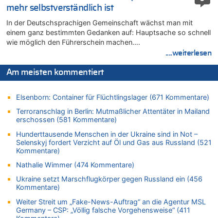
Wasserstand des Rheins in NRW so niedrig wie noch nie
mehr selbstverständlich ist
08.08.2026 - 20:32 von Joseph Meyer zu
In der Deutschsprachigen Gemeinschaft wächst man mit
Leipzig, Mechernich und die Frage: Wer steckt hinter den
einem ganz bestimmten Gedanken auf: Hauptsache so schnell
Drohnen mit Strengstoff? War es Russland?
wie möglich den Führerschein machen….
08.08.2026 - 20:20 von Joseph Meyer zu
....weiterlesen
Leipzig, Mechernich und die Frage: Wer steckt hinter den
Drohnen mit Strengstoff? War es Russland?
Am meisten kommentiert
08.08.2026 - 20:19 von Peter G zu
Zwölf Jahre nach Aachener Bankraub: 70-Jähriger gefasst
Elsenborn: Container für Flüchtlingslager (671 Kommentare)
08.08.2026 - 20:17 von Russentrolle zu
Terroranschlag in Berlin: Mutmaßlicher Attentäter in Mailand
Leipzig, Mechernich und die Frage: Wer steckt hinter den
erschossen (581 Kommentare)
Drohnen mit Strengstoff? War es Russland?
Hunderttausende Menschen in der Ukraine sind in Not –
08.08.2026 - 20:16 von Dax zu
Selenskyj fordert Verzicht auf Öl und Gas aus Russland (521
Wasserstand des Rheins in NRW so niedrig wie noch nie
Kommentare)
08.08.2026 - 20:13 von Dax zu
Nathalie Wimmer (474 Kommentare)
Zweite Hitzewelle in diesem Sommer ist jetzt amtlich
Ukraine setzt Marschflugkörper gegen Russland ein (456
08.08.2026 - 20:09 von Dax zu
Kommentare)
Zweite Hitzewelle in diesem Sommer ist jetzt amtlich
Weiter Streit um „Fake-News-Auftrag“ an die Agentur MSL
08.08.2026 - 20:06 von Dax zu
Germany – CSP: „Völlig falsche Vorgehensweise“ (411