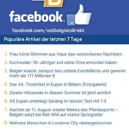
09.08.2026 - 09:11 von Werner Radermacher zu
Politischer Eklat bei der Gedenkfeier in Marcinelle – Meloni:
„Schwerwiegende und beschämende Geste“
09.08.2026 - 08:40 von Guido Scholzen zu
Leipzig, Mechernich und die Frage: Wer steckt hinter den
Drohnen mit Strengstoff? War es Russland?
Populäre Artikel der letzten 7 Tage
09.08.2026 - 08:21 von Zuhörer zu
Aachen ab 11. August wieder Mekka des Pferdesports –
Frau hörte Stimmen aus Haus des verstorbenen Nachbarn
Belgien setzt bei Reit-WM auf starke Springreiter
Eschweiler: 16-Jähriger soll seine Oma ermordet haben
09.08.2026 - 07:40 von SoSo zu
Aachen ab 11. August wieder Mekka des Pferdesports –
Belgier knackt Jackpot bei Lotterie EuroMillions und gewinnt
Belgien setzt bei Reit-WM auf starke Springreiter
mehr als 111 Millionen €
09.08.2026 - 07:00 von Zuhörer zu
Das 44. Tirolerfest in Eupen in Bildern [Fotogalerie]
Wasserstand des Rheins in NRW so niedrig wie noch nie
Zweite Hitzewelle in diesem Sommer ist jetzt amtlich
09.08.2026 - 01:41 von Hugo Egon Bernhard von Sinnen zu
AS Eupen unterliegt Seraing im letzten Test mit 1:3
Leipzig, Mechernich und die Frage: Wer steckt hinter den
Drohnen mit Strengstoff? War es Russland?
Aachen ab 11. August wieder Mekka des Pferdesports –
Belgien setzt bei Reit-WM auf starke Springreiter
09.08.2026 - 01:10 von Peter S. zu
Leipzig, Mechernich und die Frage: Wer steckt hinter den
Mehrere Menschen in Londons City niedergestochen
Drohnen mit Strengstoff? War es Russland?