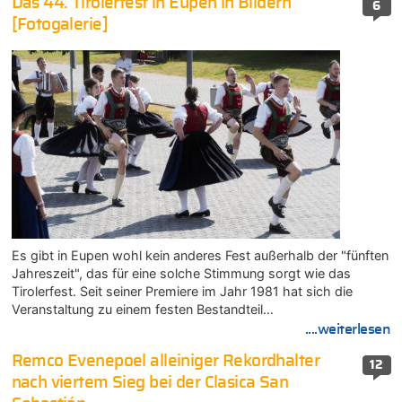
Das 44. Tirolerfest in Eupen in Bildern
6
[Fotogalerie]
Es gibt in Eupen wohl kein anderes Fest außerhalb der "fünften
Jahreszeit", das für eine solche Stimmung sorgt wie das
Tirolerfest. Seit seiner Premiere im Jahr 1981 hat sich die
Veranstaltung zu einem festen Bestandteil…
....weiterlesen
Remco Evenepoel alleiniger Rekordhalter
12
nach viertem Sieg bei der Clasica San