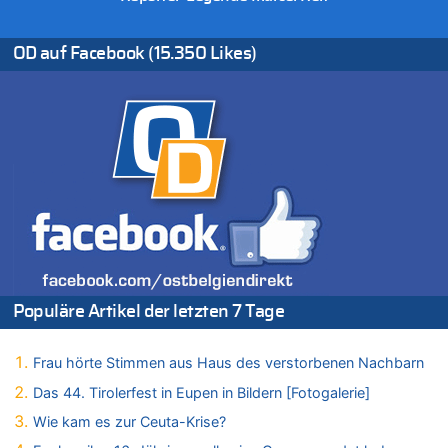
06.08.2026 - 13:20 von Speck für die Mâuse zu
FIFA-Spitze demonstriert Einigkeit trotz Kritik und neuer
Vorwürfe gegen Präsident Gianni Infantino
OD auf Facebook (15.350 Likes)
06.08.2026 - 12:41 von Hugo Egon Bernhard von Sinnen zu
Frau hörte Stimmen aus Haus des verstorbenen Nachbarn
06.08.2026 - 12:36 von Gärlinde zu
Aachen ab 11. August wieder Mekka des Pferdesports –
Belgien setzt bei Reit-WM auf starke Springreiter
06.08.2026 - 12:26 von Guido Scholzen zu
Zweite Hitzewelle in diesem Sommer ist jetzt amtlich
06.08.2026 - 12:17 von Sparwasser zu
Zweite Hitzewelle in diesem Sommer ist jetzt amtlich
06.08.2026 - 12:13 von Dax zu
Zweite Hitzewelle in diesem Sommer ist jetzt amtlich
Populäre Artikel der letzten 7 Tage
06.08.2026 - 12:13 von Heinz F. zu
Mehrere Menschen in Londons City niedergestochen
Frau hörte Stimmen aus Haus des verstorbenen Nachbarn
06.08.2026 - 12:13 von Hugo Egon Bernhard von Sinnen zu
Das 44. Tirolerfest in Eupen in Bildern [Fotogalerie]
Zweite Hitzewelle in diesem Sommer ist jetzt amtlich
Wie kam es zur Ceuta-Krise?
06.08.2026 - 12:08 von Medium zu