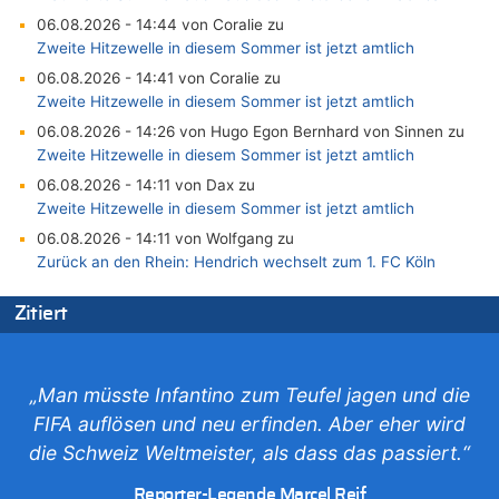
06.08.2026 - 14:44 von Coralie zu
Zweite Hitzewelle in diesem Sommer ist jetzt amtlich
06.08.2026 - 14:41 von Coralie zu
Zweite Hitzewelle in diesem Sommer ist jetzt amtlich
06.08.2026 - 14:26 von Hugo Egon Bernhard von Sinnen zu
Zweite Hitzewelle in diesem Sommer ist jetzt amtlich
06.08.2026 - 14:11 von Dax zu
Zweite Hitzewelle in diesem Sommer ist jetzt amtlich
06.08.2026 - 14:11 von Wolfgang zu
Zurück an den Rhein: Hendrich wechselt zum 1. FC Köln
06.08.2026 - 13:59 von Chips zu
Zitiert
Wasserstand des Rheins in NRW so niedrig wie noch nie
06.08.2026 - 13:53 von Frage an den Hondsjong zu
Zweite Hitzewelle in diesem Sommer ist jetzt amtlich
„Man müsste Infantino zum Teufel jagen und die
06.08.2026 - 13:34 von Zeitzeuge zu
FIFA auflösen und neu erfinden. Aber eher wird
Wasserstand des Rheins in NRW so niedrig wie noch nie
die Schweiz Weltmeister, als dass das passiert.“
06.08.2026 - 13:27 von Hubert F. zu
Wasserstand des Rheins in NRW so niedrig wie noch nie
Reporter-Legende Marcel Reif