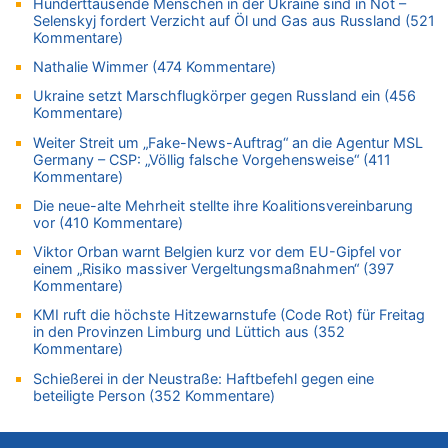
Hunderttausende Menschen in der Ukraine sind in Not –
Selenskyj fordert Verzicht auf Öl und Gas aus Russland (521
Wasserstand des Rheins in NRW so niedrig wie noch nie
Kommentare)
05.08.2026 - 21:10 von Ahja zu
Nathalie Wimmer (474 Kommentare)
Wasserstand des Rheins in NRW so niedrig wie noch nie
05.08.2026 - 21:05 von Oberstes Kommentargremium zu
Ukraine setzt Marschflugkörper gegen Russland ein (456
Kommentare)
Wie kam es zur Ceuta-Krise?
Weiter Streit um „Fake-News-Auftrag“ an die Agentur MSL
05.08.2026 - 20:50 von Tierexperte zu
Germany – CSP: „Völlig falsche Vorgehensweise“ (411
Aachen ab 11. August wieder Mekka des Pferdesports –
Kommentare)
Belgien setzt bei Reit-WM auf starke Springreiter
Die neue-alte Mehrheit stellte ihre Koalitionsvereinbarung
05.08.2026 - 20:38 von Willi Müller zu
vor (410 Kommentare)
Mehrere Menschen in Londons City niedergestochen
Viktor Orban warnt Belgien kurz vor dem EU-Gipfel vor
05.08.2026 - 20:36 von Islam Experte zu
einem „Risiko massiver Vergeltungsmaßnahmen“ (397
Mehrere Menschen in Londons City niedergestochen
Kommentare)
05.08.2026 - 20:21 von Dax zu
KMI ruft die höchste Hitzewarnstufe (Code Rot) für Freitag
Wasserstand des Rheins in NRW so niedrig wie noch nie
in den Provinzen Limburg und Lüttich aus (352
Kommentare)
05.08.2026 - 20:19 von Dax zu
Wasserstand des Rheins in NRW so niedrig wie noch nie
Schießerei in der Neustraße: Haftbefehl gegen eine
beteiligte Person (352 Kommentare)
05.08.2026 - 20:11 von Analise zu
Mehrere Menschen in Londons City niedergestochen