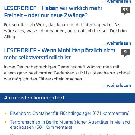
....weiterlesen
06.08.2026 - 07:30 von Ahja zu
LESERBRIEF – Haben wir wirklich mehr
53
Wasserstand des Rheins in NRW so niedrig wie noch nie
Freiheit – oder nur neue Zwänge?
06.08.2026 - 07:21 von PvD zu
Fortschritt – ein Wort, das kaum noch hinterfragt wird. Als
Mehrere Menschen in Londons City niedergestochen
wäre alles, was sich verändert, automatisch besser. Doch im
06.08.2026 - 00:22 von Peter S. zu
Alltag…
Wasserstand des Rheins in NRW so niedrig wie noch nie
....weiterlesen
06.08.2026 - 00:01 von Hugo Egon Bernhard von Sinnen zu
LESERBRIEF – Wenn Mobilität plötzlich nicht
9
Mehrere Menschen in Londons City niedergestochen
mehr selbstverständlich ist
05.08.2026 - 23:29 von Zuhörer zu
In der Deutschsprachigen Gemeinschaft wächst man mit
Wasserstand des Rheins in NRW so niedrig wie noch nie
einem ganz bestimmten Gedanken auf: Hauptsache so schnell
05.08.2026 - 22:35 von Chips zu
wie möglich den Führerschein machen….
Wasserstand des Rheins in NRW so niedrig wie noch nie
....weiterlesen
05.08.2026 - 22:31 von Chips zu
Mehrere Menschen in Londons City niedergestochen
Am meisten kommentiert
05.08.2026 - 22:18 von Kritisch denken zu
Mehrere Menschen in Londons City niedergestochen
Elsenborn: Container für Flüchtlingslager (671 Kommentare)
05.08.2026 - 21:53 von Karli Dall zu
Terroranschlag in Berlin: Mutmaßlicher Attentäter in Mailand
Mehrere Menschen in Londons City niedergestochen
erschossen (581 Kommentare)
05.08.2026 - 21:15 von Joseph Meyer zu