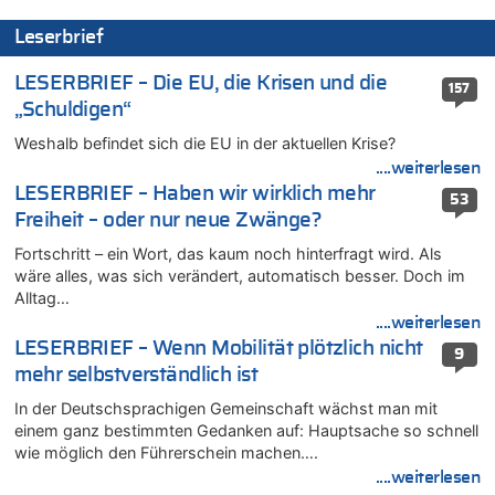
Zweite Hitzewelle in diesem Sommer ist jetzt amtlich
Leserbrief
06.08.2026 - 13:34 von Zeitzeuge zu
Wasserstand des Rheins in NRW so niedrig wie noch nie
LESERBRIEF – Die EU, die Krisen und die
157
06.08.2026 - 13:27 von Hubert F. zu
„Schuldigen“
Wasserstand des Rheins in NRW so niedrig wie noch nie
Weshalb befindet sich die EU in der aktuellen Krise?
06.08.2026 - 13:20 von Speck für die Mâuse zu
....weiterlesen
FIFA-Spitze demonstriert Einigkeit trotz Kritik und neuer
Vorwürfe gegen Präsident Gianni Infantino
LESERBRIEF – Haben wir wirklich mehr
53
Freiheit – oder nur neue Zwänge?
06.08.2026 - 12:41 von Hugo Egon Bernhard von Sinnen zu
Frau hörte Stimmen aus Haus des verstorbenen Nachbarn
Fortschritt – ein Wort, das kaum noch hinterfragt wird. Als
06.08.2026 - 12:36 von Gärlinde zu
wäre alles, was sich verändert, automatisch besser. Doch im
Alltag…
Aachen ab 11. August wieder Mekka des Pferdesports –
Belgien setzt bei Reit-WM auf starke Springreiter
....weiterlesen
LESERBRIEF – Wenn Mobilität plötzlich nicht
06.08.2026 - 12:26 von Guido Scholzen zu
9
Zweite Hitzewelle in diesem Sommer ist jetzt amtlich
mehr selbstverständlich ist
06.08.2026 - 12:17 von Sparwasser zu
In der Deutschsprachigen Gemeinschaft wächst man mit
Zweite Hitzewelle in diesem Sommer ist jetzt amtlich
einem ganz bestimmten Gedanken auf: Hauptsache so schnell
wie möglich den Führerschein machen….
06.08.2026 - 12:13 von Dax zu
....weiterlesen
Zweite Hitzewelle in diesem Sommer ist jetzt amtlich