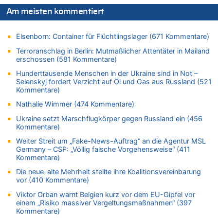
06.08.2026 - 12:13 von Heinz F. zu
Am meisten kommentiert
Mehrere Menschen in Londons City niedergestochen
06.08.2026 - 12:13 von Hugo Egon Bernhard von Sinnen zu
Elsenborn: Container für Flüchtlingslager (671 Kommentare)
Zweite Hitzewelle in diesem Sommer ist jetzt amtlich
Terroranschlag in Berlin: Mutmaßlicher Attentäter in Mailand
06.08.2026 - 12:08 von Medium zu
erschossen (581 Kommentare)
Frau hörte Stimmen aus Haus des verstorbenen Nachbarn
Hunderttausende Menschen in der Ukraine sind in Not –
06.08.2026 - 11:52 von Hubert F. zu
Selenskyj fordert Verzicht auf Öl und Gas aus Russland (521
Zweite Hitzewelle in diesem Sommer ist jetzt amtlich
Kommentare)
06.08.2026 - 11:46 von Ermitler zu
Nathalie Wimmer (474 Kommentare)
Zweite Hitzewelle in diesem Sommer ist jetzt amtlich
Ukraine setzt Marschflugkörper gegen Russland ein (456
06.08.2026 - 11:42 von Willi Müller zu
Kommentare)
Eschweiler: 16-Jähriger soll seine Oma ermordet haben
Weiter Streit um „Fake-News-Auftrag“ an die Agentur MSL
06.08.2026 - 11:35 von ne Hondsjong zu
Germany – CSP: „Völlig falsche Vorgehensweise“ (411
Zweite Hitzewelle in diesem Sommer ist jetzt amtlich
Kommentare)
06.08.2026 - 11:11 von Dax zu
Die neue-alte Mehrheit stellte ihre Koalitionsvereinbarung
Wie kam es zur Ceuta-Krise?
vor (410 Kommentare)
06.08.2026 - 10:39 von Mungo zu
Viktor Orban warnt Belgien kurz vor dem EU-Gipfel vor
einem „Risiko massiver Vergeltungsmaßnahmen“ (397
Wasserstand des Rheins in NRW so niedrig wie noch nie
Kommentare)
06.08.2026 - 10:34 von Ostbelgien Direkt zu