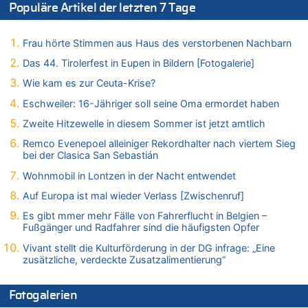
06.08.2026 - 17:01 von Wahlstimme? zu
Populäre Artikel der letzten 7 Tage
FIFA-Spitze demonstriert Einigkeit trotz Kritik und neuer
Vorwürfe gegen Präsident Gianni Infantino
Frau hörte Stimmen aus Haus des verstorbenen Nachbarn
06.08.2026 - 16:53 von Frage zu
Zweite Hitzewelle in diesem Sommer ist jetzt amtlich
Das 44. Tirolerfest in Eupen in Bildern [Fotogalerie]
06.08.2026 - 16:39 von Noah Parmentier zu
Wie kam es zur Ceuta-Krise?
Zweite Hitzewelle in diesem Sommer ist jetzt amtlich
Eschweiler: 16-Jähriger soll seine Oma ermordet haben
06.08.2026 - 16:36 von Noah Parmentier zu
Zweite Hitzewelle in diesem Sommer ist jetzt amtlich
Zweite Hitzewelle in diesem Sommer ist jetzt amtlich
Remco Evenepoel alleiniger Rekordhalter nach viertem Sieg
06.08.2026 - 16:10 von Dax zu
bei der Clasica San Sebastián
Wasserstand des Rheins in NRW so niedrig wie noch nie
Wohnmobil in Lontzen in der Nacht entwendet
06.08.2026 - 15:51 von SuperBoy zu
Eschweiler: 16-Jähriger soll seine Oma ermordet haben
Auf Europa ist mal wieder Verlass [Zwischenruf]
06.08.2026 - 15:42 von PvD zu
Es gibt mmer mehr Fälle von Fahrerflucht in Belgien –
Mehrere Menschen in Londons City niedergestochen
Fußgänger und Radfahrer sind die häufigsten Opfer
06.08.2026 - 15:42 von Dax zu
Vivant stellt die Kulturförderung in der DG infrage: „Eine
zusätzliche, verdeckte Zusatzalimentierung“
Zweite Hitzewelle in diesem Sommer ist jetzt amtlich
06.08.2026 - 15:27 von ne Hondsjong zu
Zweite Hitzewelle in diesem Sommer ist jetzt amtlich
Fotogalerien